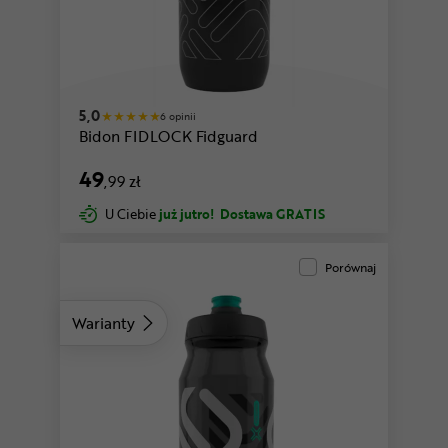
y
czarny-bezbarwny-koralowy
5,0
6 opinii
Bidon FIDLOCK Fidguard
49
,99 zł
U Ciebie
już jutro!
Dostawa GRATIS
Porównaj
Warianty