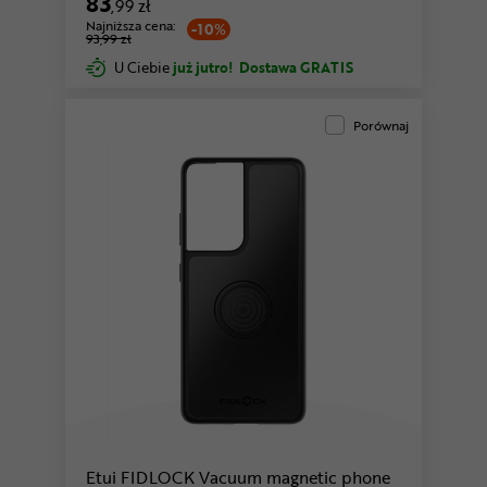
83
,99 zł
Najniższa cena:
-10%
93,99 zł
U Ciebie
już jutro!
Dostawa GRATIS
Porównaj
Etui FIDLOCK Vacuum magnetic phone