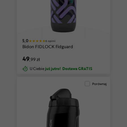
y
czarny-bezbarwny-koralowy
5,0
6 opinii
Bidon FIDLOCK Fidguard
49
,99 zł
U Ciebie
już jutro!
Dostawa GRATIS
Porównaj