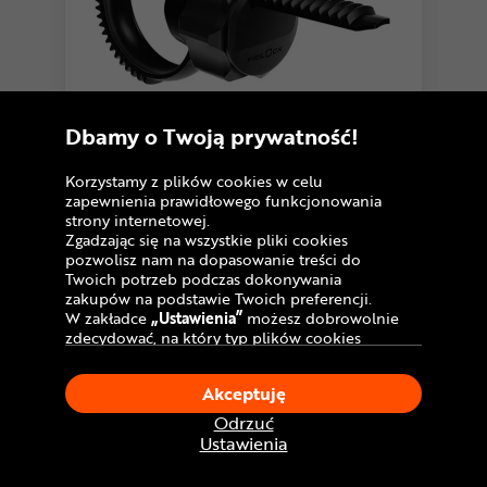
Dbamy o Twoją prywatność!
5,0
1 opinia
Korzystamy z plików cookies w celu
Mocowanie FIDLOCK Vacuum Flex
zapewnienia prawidłowego funkcjonowania
strony internetowej.
109
Zgadzając się na wszystkie pliki cookies
,99 zł
pozwolisz nam na dopasowanie treści do
Cena katalogowa:
139,99 zł
Twoich potrzeb podczas dokonywania
zakupów na podstawie Twoich preferencji.
U Ciebie
już jutro!
Dostawa GRATIS
W zakładce
„Ustawienia”
możesz dobrowolnie
zdecydować, na który typ plików cookies
chciałbyś zezwolić.
Porównaj
Klikając
„Akceptuję”
, wyrażasz zgodę na
Akceptuję
stosowanie ciasteczek zgodnie z ustawieniami
Twojej przeglądarki.
Odrzuć
W dowolnym momencie, możesz dokonać
Ustawienia
zmiany swojego wyboru klikając opcję
„Ustawienia”
w Polityce Cookies.