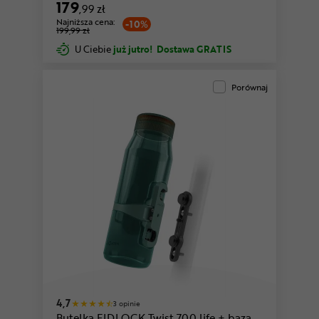
179
,99 zł
Najniższa cena:
-10%
199,99 zł
U Ciebie
już jutro!
Dostawa GRATIS
Porównaj
4,7
3 opinie
Butelka FIDLOCK Twist 700 life + baza