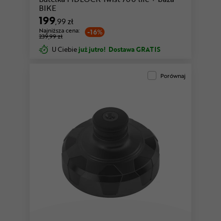
BIKE
199
,99 zł
Najniższa cena:
-16%
239,99 zł
U Ciebie
już jutro!
Dostawa GRATIS
Porównaj