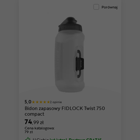
Porównaj
5,0
2 opinie
Bidon zapasowy FIDLOCK Twist 750
compact
74
,99 zł
Cena katalogowa:
79 zł
U Ciebie
już jutro!
Dostawa GRATIS