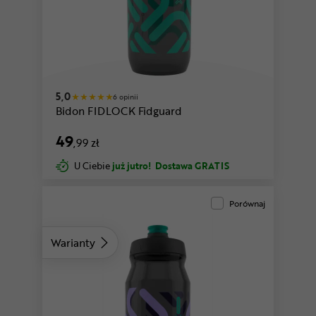
y
czarny-bezbarwny-koralowy
5,0
6 opinii
Bidon FIDLOCK Fidguard
49
,99 zł
U Ciebie
już jutro!
Dostawa GRATIS
Porównaj
Warianty