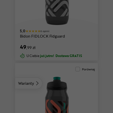
y
czarny-bezbarwny-koralowy
5,0
6 opinii
Bidon FIDLOCK Fidguard
49
,99 zł
U Ciebie
już jutro!
Dostawa GRATIS
Porównaj
Warianty