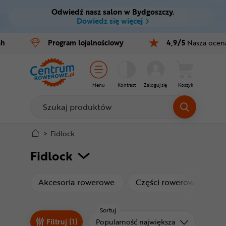
Odwiedź nasz salon w Bydgoszczy.
Ctrl
M
Dowiedz się więcej
Rowery
4h
Program
lojalnościowy
4,9/5
Nasza ocen
Menu główne
E-bike
Filtry
Części
Menu
Kontrast
Zaloguj się
Koszyk
Produkty
Akcesoria
Odzież
Stopka
>
Fidlock
Fidlock
Kaski
Mapa strony
Buty
produkty
produ
Akcesoria rowerowe
Części rowerowe
Warsztat
Sortuj
Sortuj od
Filtruj (1)
Popularność największa