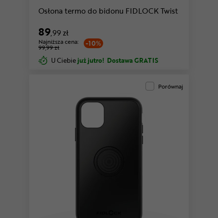
Osłona termo do bidonu FIDLOCK Twist
89
,99 zł
Najniższa cena:
-10%
99,99 zł
U Ciebie
już jutro!
Dostawa GRATIS
Porównaj