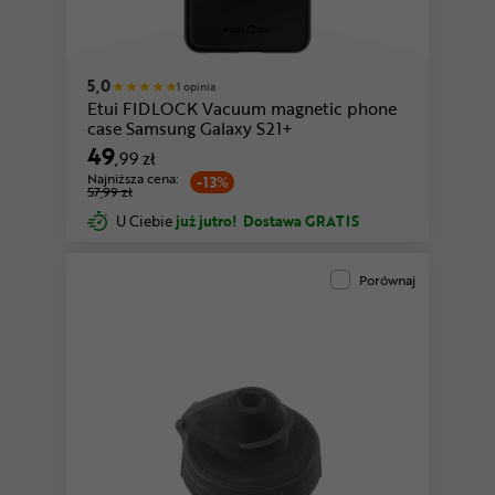
5,0
1 opinia
Etui FIDLOCK Vacuum magnetic phone
case Samsung Galaxy S21+
49
,99 zł
Najniższa cena:
-13%
57,99 zł
U Ciebie
już jutro!
Dostawa GRATIS
Porównaj