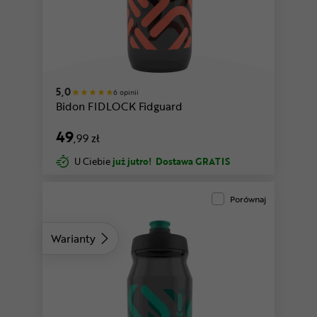
y
czarny-bezbarwny-koralowy
5,0
6 opinii
Bidon FIDLOCK Fidguard
49
,99 zł
U Ciebie
już jutro!
Dostawa GRATIS
Porównaj
Warianty