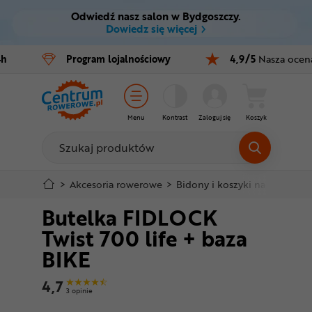
Odwiedź nasz salon w Bydgoszczy.
Ctrl
M
Dowiedz się więcej
Rowery
4h
Program
lojalnościowy
4,9/5
Nasza ocen
Menu główne
E-bike
Informacje o produkcie
Części
Menu
Kontrast
Zaloguj się
Koszyk
Do koszyka
Akcesoria
Odzież
Szczegółowe informacje
>
Akcesoria rowerowe
>
Bidony i koszyki na bidony
>
Butelka FIDLOCK
Kaski
Stopka
Twist 700 life + baza
Buty
BIKE
Mapa strony
Warsztat
4,7
3 opinie