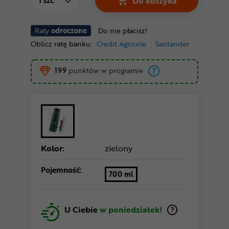
Do koszyka
Raty
odroczone
Do nie płacisz!
Oblicz ratę banku:
Credit Agricole
Santander
199
punktów w programie
Kolor:
zielony
Pojemność:
700 ml
U Ciebie
w poniedziałek!