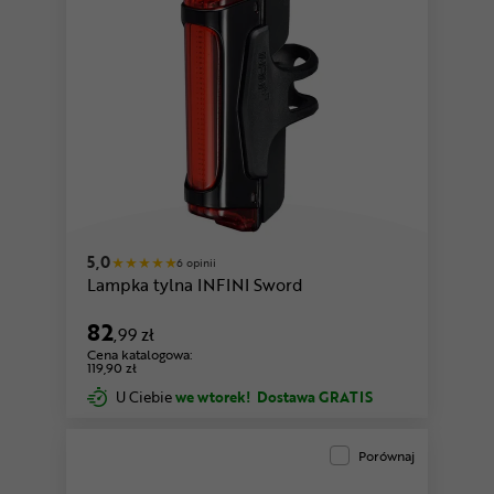
5,0
6 opinii
Lampka tylna INFINI Sword
82
,99 zł
Cena katalogowa:
119,90 zł
U Ciebie
we wtorek!
Dostawa GRATIS
Porównaj