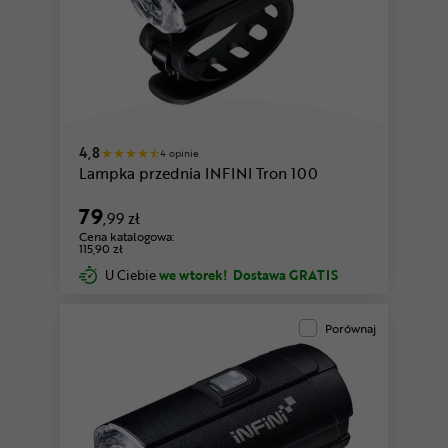
4,8
4 opinie
Lampka przednia INFINI Tron 100
79
,99 zł
Cena katalogowa:
115,90 zł
U Ciebie
we wtorek!
Dostawa GRATIS
Porównaj