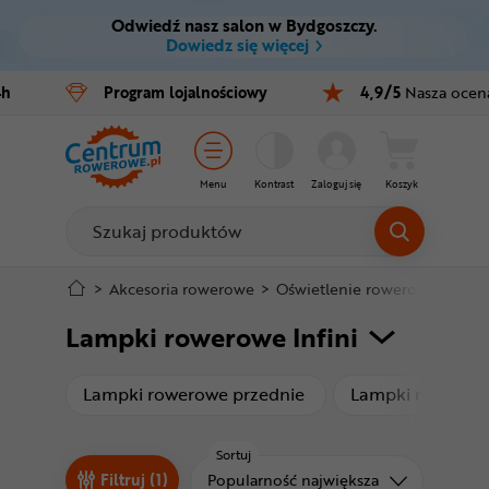
Odwiedź nasz salon w Bydgoszczy.
Ctrl
M
Dowiedz się więcej
Rowery
4h
Program
lojalnościowy
4,9/5
Nasza ocen
Menu główne
E-bike
Filtry
Części
Menu
Kontrast
Zaloguj się
Koszyk
Produkty
Akcesoria
Odzież
Stopka
>
Akcesoria rowerowe
>
Oświetlenie rowerowe
>
Lam
Lampki rowerowe Infini
Kaski
Mapa strony
Buty
produkty
Lampki rowerowe przednie
Lampki rowerowe
Warsztat
Sortuj
Sortuj od
Filtruj (1)
Popularność największa