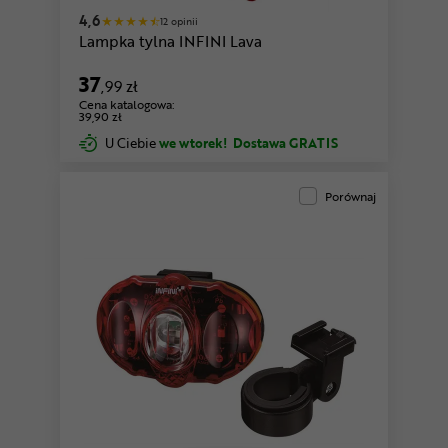
4,6
12 opinii
Lampka tylna INFINI Lava
37
,99 zł
Cena katalogowa:
39,90 zł
U Ciebie
we wtorek!
Dostawa GRATIS
Porównaj