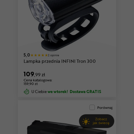
5,0
2 opinie
Lampka przednia INFINI Tron 300
109
,99 zł
Cena katalogowa:
159,90 zł
U Ciebie
we wtorek!
Dostawa GRATIS
Porównaj
Zobacz
jak świecę