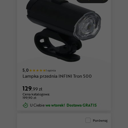
5,0
1 opinia
Lampka przednia INFINI Tron 500
129
,99 zł
Cena katalogowa:
199,90 zł
U Ciebie
we wtorek!
Dostawa GRATIS
Porównaj