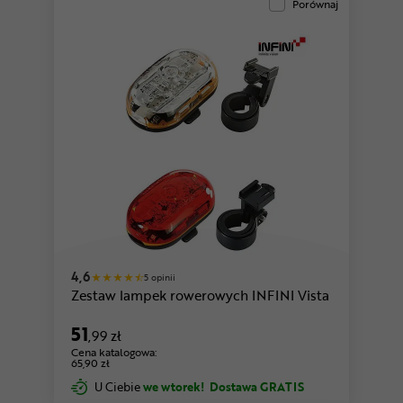
Porównaj
4,6
5 opinii
Zestaw lampek rowerowych INFINI Vista
51
,99 zł
Cena katalogowa:
65,90 zł
U Ciebie
we wtorek!
Dostawa GRATIS