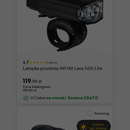
4,7
3 opinie
Lampka przednia INFINI Lava 500 Lite
119
,99 zł
Cena katalogowa:
159,90 zł
U Ciebie
we wtorek!
Dostawa GRATIS
Porównaj
Zobacz
jak świecę