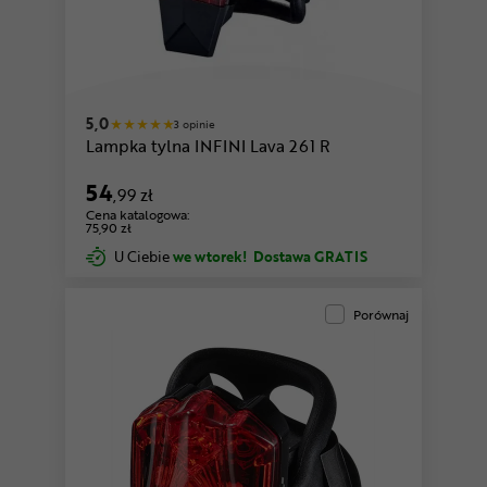
5,0
3 opinie
Lampka tylna INFINI Lava 261 R
54
,99 zł
Cena katalogowa:
75,90 zł
U Ciebie
we wtorek!
Dostawa GRATIS
Porównaj