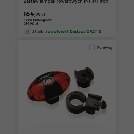
Zestaw lampek rowerowych INFINI Tron
164
,99 zł
Cena katalogowa:
259,90 zł
U Ciebie
we wtorek!
Dostawa GRATIS
Porównaj