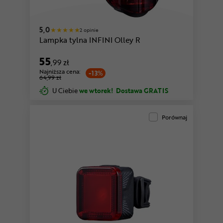
5,0
2 opinie
Lampka tylna INFINI Olley R
55
,99 zł
Najniższa cena:
-13%
64,99 zł
U Ciebie
we wtorek!
Dostawa GRATIS
Porównaj