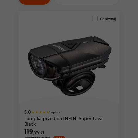
Odżywki
Nowości
Porównaj
Superoferta
5,0
1 opinia
Lampka przednia INFINI Super Lava
Black
119
,99 zł
Najniższa cena: