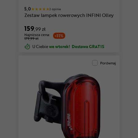
5,0
2 opinie
Zestaw lampek rowerowych INFINI Olley
159
,99 zł
Najniższa cena:
-11%
179,99 zł
U Ciebie
we wtorek!
Dostawa GRATIS
Porównaj