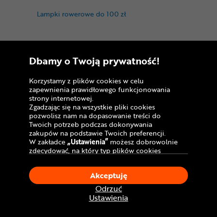
Lampki rowerowe do 100 zł
Dbamy o Twoją prywatność!
Korzystamy z plików cookies w celu
zapewnienia prawidłowego funkcjonowania
Powiązane kategorie:
strony internetowej.
Zgadzając się na wszystkie pliki cookies
pozwolisz nam na dopasowanie treści do
Infini
Twoich potrzeb podczas dokonywania
zakupów na podstawie Twoich preferencji.
Lampki rowerowe zgodne z normą StVZO
W zakładce
„Ustawienia”
możesz dobrowolnie
zdecydować, na który typ plików cookies
Lampki na kask rowerowy
chciałbyś zezwolić.
Klikając
„Akceptuję”
, wyrażasz zgodę na
Lampki rowerowe o mocy 1000 lumenów
Akceptuję
stosowanie ciasteczek zgodnie z ustawieniami
Twojej przeglądarki.
Odrzuć
Lampka rowerowa o mocy 400 lumenów
W dowolnym momencie, możesz dokonać
Ustawienia
zmiany swojego wyboru klikając opcję
Lampki rowerowe na baterię e-bike
„Ustawienia”
w Polityce Cookies.