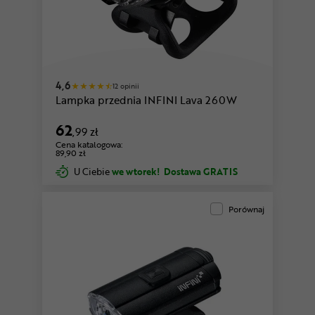
4,6
12 opinii
Lampka przednia INFINI Lava 260W
62
,99 zł
Cena katalogowa:
89,90 zł
U Ciebie
we wtorek!
Dostawa GRATIS
Porównaj