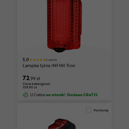
5,0
2 opinie
Lampka tylna INFINI Tron
72
,99 zł
Cena katalogowa:
109,90 zł
U Ciebie
we wtorek!
Dostawa GRATIS
Porównaj