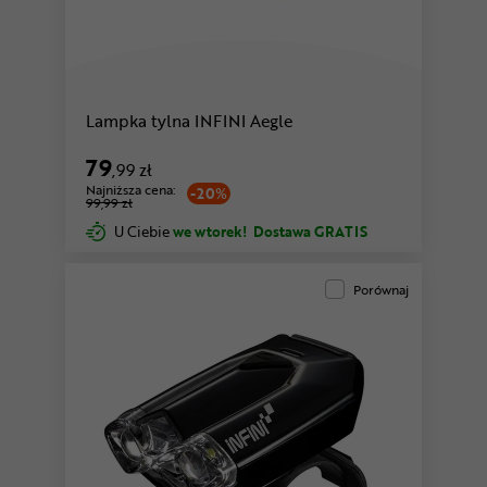
Lampka tylna INFINI Aegle
79
,99 zł
Najniższa cena:
-20%
99,99 zł
U Ciebie
we wtorek!
Dostawa GRATIS
Porównaj