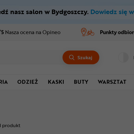
dź nasz salon w Bydgoszczy.
Dowiedz się w
/5
Nasza ocena
na Opineo
Punkty odbio
Szukaj
RIA
ODZIEŻ
KASKI
BUTY
WARSZTAT
1
produkt