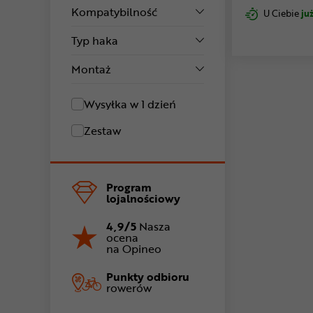
Kompatybilność
U Ciebie
już
Typ haka
Montaż
Wysyłka w 1 dzień
Zestaw
Program
lojalnościowy
4,9/5
Nasza
ocena
na Opineo
Punkty odbioru
rowerów