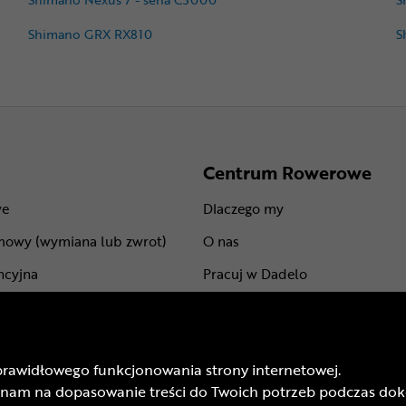
Shimano GRX RX810
S
Centrum Rowerowe
we
Dlaczego my
mowy (wymiana lub zwrot)
O nas
ncyjna
Pracuj w Dadelo
centów
Kontakt
Marki
prawidłowego funkcjonowania strony internetowej.
mu lojalnościowego
BLOG
isz nam na dopasowanie treści do Twoich potrzeb podczas 
odarunkowych
Trasy rowerowe