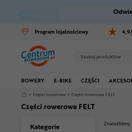
Odwie
Control
M
Program
lojalnościowy
4,9
Menu główne
Filtry
Produkty
ROWERY
E-BIKE
CZĘŚCI
AKCESO
Stopka
>
Części rowerowe
>
Części rowerowe FELT
Mapa strony
Części rowerowe FELT
Znaleźliśmy
Kategorie