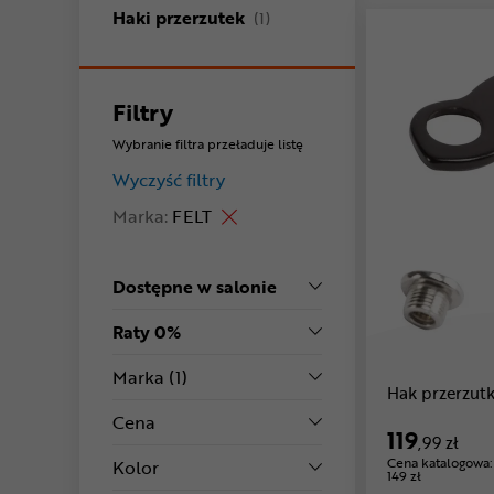
produkty
Haki przerzutek
(1)
Filtry
Wybranie filtra przeładuje listę
Wyczyść filtry
Marka:
FELT
Dostępne w salonie
Raty 0%
Marka
(1)
Hak przerzut
Cena
119
,99 zł
Cena katalogowa:
Kolor
149 zł