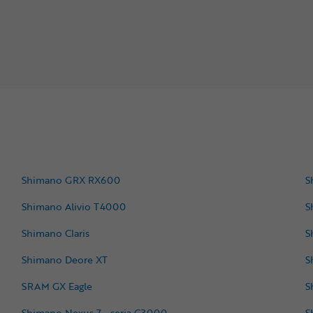
Shimano GRX RX600
S
Shimano Alivio T4000
S
Shimano Claris
S
Shimano Deore XT
S
SRAM GX Eagle
S
Shimano Nexus 7 - seria C3000
S