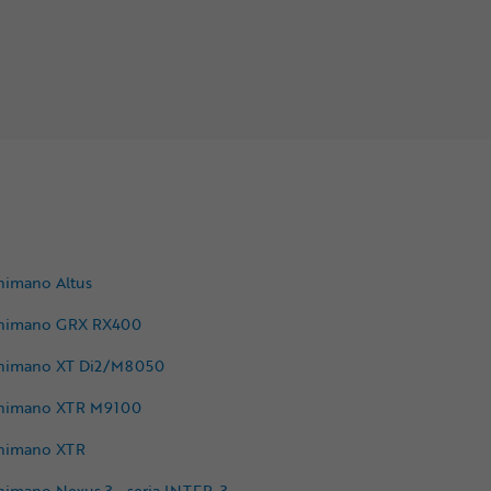
himano Altus
himano GRX RX400
himano XT Di2/M8050
himano XTR M9100
himano XTR
himano Nexus 3 - seria INTER-3