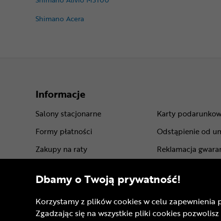
Shimano Acera
Informacje
Salony stacjonarne
Karty podarunko
Formy płatności
Odstąpienie od u
Zakupy na raty
Reklamacja gwara
Leasing roweru
Gwarancje produ
Dbamy o Twoją prywatność!
Dostawa - koszt i opcje
Regulamin sklepu
Korzystamy z plików cookies w celu zapewnienia 
Punkty odbioru rowerów
Regulamin progra
Zgadzając się na wszystkie pliki cookies pozwol
Sprawdź status zamówienia
Regulamin kart p