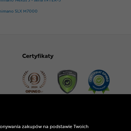
himano SLX M7000
Certyfikaty
Dołącz do nas
dokonywania zakupów na podstawie Twoich