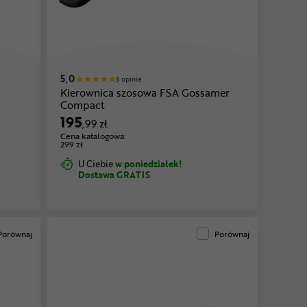
5,0
3 opinie
Kierownica szosowa FSA Gossamer
Compact
195
,99 zł
Cena katalogowa:
299 zł
U Ciebie
w poniedziałek!
Dostawa GRATIS
Porównaj
Porównaj