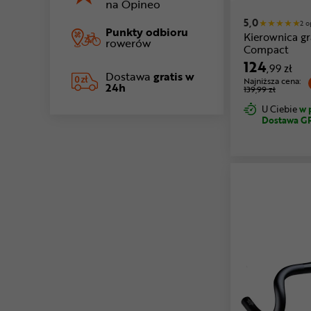
na Opineo
5,0
2 o
Punkty odbioru
Kierownica g
rowerów
Compact
124
,99 zł
Dostawa
gratis w
Najniższa cena:
24h
139,99 zł
U Ciebie
w 
Dostawa G