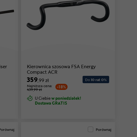
ser
Kierownica szosowa FSA Energy
Compact ACR
359
,99 zł
Do
10 rat 0
%
Najniższa cena:
-18%
439,99 zł
U Ciebie
w poniedziałek!
Dostawa GRATIS
Porównaj
Porównaj