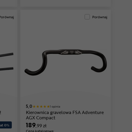
Porównaj
Porównaj
5,0
1 opinia
2
Kierownica gravelowa FSA Adventure
AGX Compact
189
at 0
%
,99 zł
Cena katalogowa: