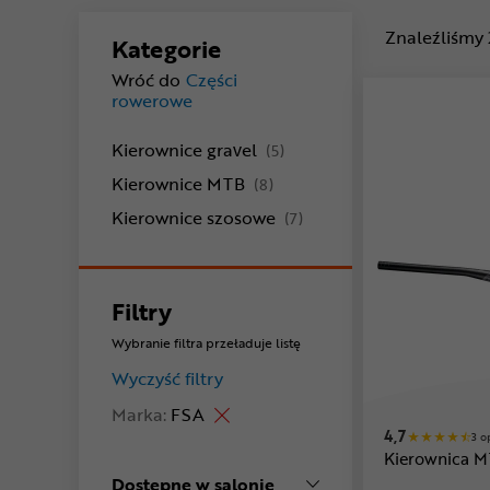
Znaleźliśmy
Kategorie
Wróć do
Części
rowerowe
produkty
Kierownice gravel
(5)
produkty
Kierownice MTB
(8)
produkty
Kierownice szosowe
(7)
Filtry
Wybranie filtra przeładuje listę
Wyczyść filtry
Marka:
FSA
4,7
3 o
Kierownica M
Dostępne w salonie