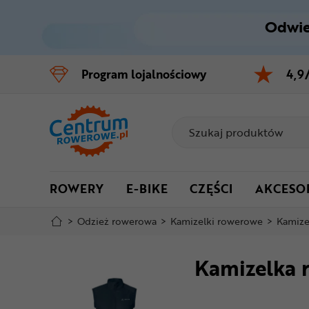
Odwie
Control
M
Program
lojalnościowy
4,9
Menu główne
Informacje o produkcie
Szczegółowe informacje
ROWERY
E-BIKE
CZĘŚCI
AKCESO
Stopka
>
Odzież rowerowa
>
Kamizelki rowerowe
>
Kamize
Mapa strony
Kamizelka 