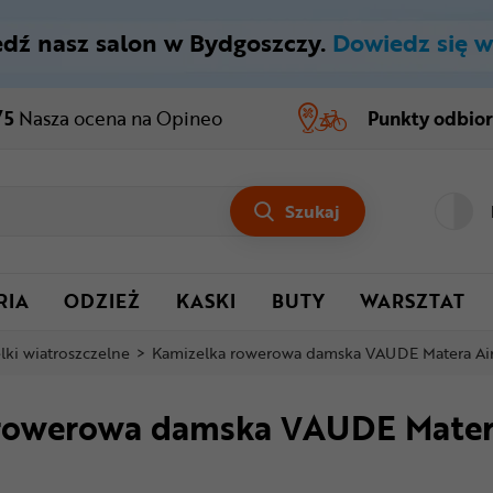
dź nasz salon w Bydgoszczy.
Dowiedz się w
/5
Nasza ocena
na Opineo
Punkty odbio
Szukaj
RIA
ODZIEŻ
KASKI
BUTY
WARSZTAT
lki wiatroszczelne
>
Kamizelka rowerowa damska VAUDE Matera Ai
rowerowa damska VAUDE Mater