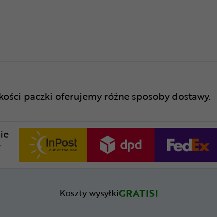
lkości paczki oferujemy różne sposoby dostawy.
ie
w
GRATIS!
Koszty wysyłki