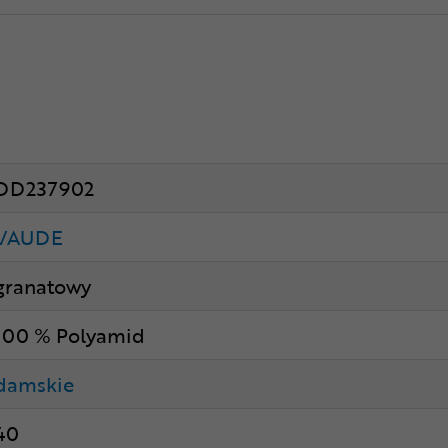
DD237902
VAUDE
granatowy
100 % Polyamid
damskie
40