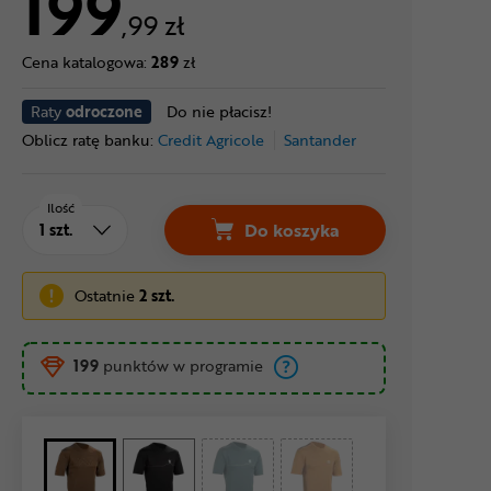
199
,99 zł
Cena katalogowa:
289
zł
Raty
odroczone
Do nie płacisz!
Oblicz ratę banku:
Credit Agricole
Santander
Ilość
Do koszyka
Ostatnie
2 szt.
199
punktów w programie