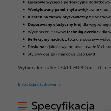
Laserowe wycięcia perforacyjne
dodatkowo p
Wentylowany panel z tyłu z
większa przepus
Kieszeń na zamek błyskawiczny
z dodatkow
Dopasowany elastyczny krój
dla wygodnego 
Wykończenie szwów
techniką
overlock
dla 
Refleksyjny nadruk
z tyłu dla poprawy wido
Doskonała jakość wykonania i trwałość char
Stylowy design i markowe logo Leatt.
Wybierz koszulkę LEATT MTB Trail 1.0 i ci
Instrukcja użytkowania
Specyfikacja