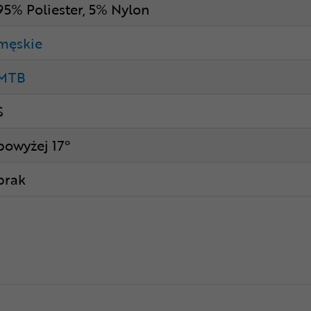
95% Poliester, 5% Nylon
męskie
MTB
S
powyżej 17°
brak