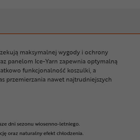
czekują maksymalnej wygody i ochrony
raz panelom Ice-Yarn zapewnia optymalną
atkowo funkcjonalność koszulki, a
s przemierzania nawet najtrudniejszych
jsze dni sezonu wiosenno-letniego.
ję oraz naturalny efekt chłodzenia.