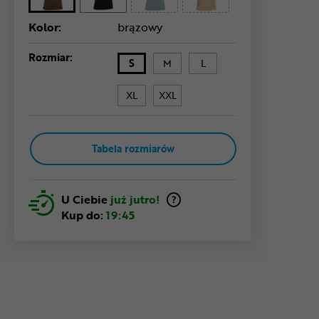
Kolor:
brązowy
Rozmiar:
S
M
L
XL
XXL
Tabela rozmiarów
U Ciebie
już jutro!
Kup do:
19:45