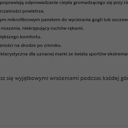
oprawiają odprowadzanie ciepła gromadzącego się przy c
zczalności powietrza.
ym mikrofibrowym panelem do wycierania gogli lub socze
noszenia, niekrępujący ruchów rękami.
większego komfortu.
czności na drodze po zmroku.
akterystyczna dla uznanej marki ze świata sportów ekstrem
esz się wyjątkowymi wrażeniami podczas każdej gór