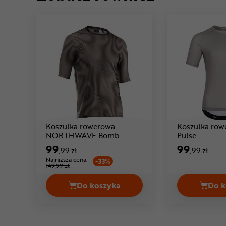
Koszulka rowerowa
Koszulka ro
Cena: 99 
NORTHWAVE Bomb
Pulse
Cena: 99 ,99 zł
Doppler
99
99
,99 zł
,99 zł
Najniższa cena:
-33%
149,99 zł
Do koszyka
Do k
Koszulka rowerowa NORTHWAVE B