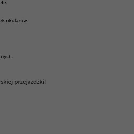
iele.
wek okularów.
alnych.
skiej przejażdżki!