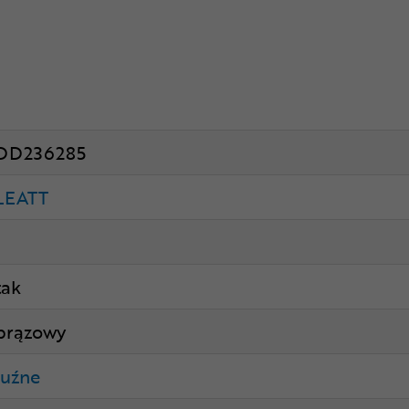
DD236285
LEATT
1
tak
brązowy
luźne