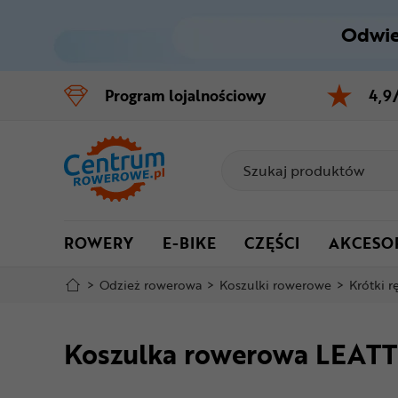
Odwie
Control
M
Program
lojalnościowy
4,9
Menu główne
Informacje o produkcie
Do koszyka
ROWERY
E-BIKE
CZĘŚCI
AKCESO
Szczegółowe informacje
>
Odzież rowerowa
>
Koszulki rowerowe
>
Krótki 
Stopka
Koszulka rowerowa LEATT 
Mapa strony