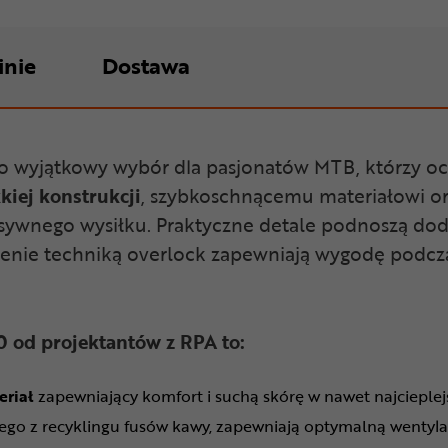
inie
Dostawa
o wyjątkowy wybór dla pasjonatów MTB, którzy o
kiej konstrukcji
, szybkoschnącemu materiałowi o
nsywnego wysiłku. Praktyczne detale podnoszą dod
enie techniką overlock zapewniają wygodę podcza
0 od projektantów z RPA to:
eriał
zapewniający komfort i suchą skórę w nawet najcieple
go z recyklingu fusów kawy, zapewniają optymalną wentylac