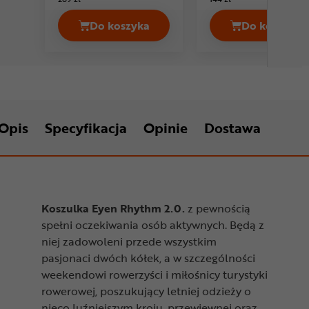
Do koszyka
Do koszyka
Koszulka rowerowa ENDURA Hummvee
Koszulk
Opis
Specyfikacja
Opinie
Dostawa
Koszulka Eyen Rhythm 2.0.
z pewnością
spełni oczekiwania osób aktywnych. Będą z
niej zadowoleni przede wszystkim
pasjonaci dwóch kółek, a w szczególności
weekendowi rowerzyści i miłośnicy turystyki
rowerowej, poszukujący letniej odzieży o
nieco luźniejszym kroju, przewiewnej oraz