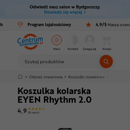
Odwiedź nasz salon w Bydgoszczy.
Ctrl
M
Dowiedz się więcej
Rowery
4h
Program
lojalnościowy
4,9/5
Nasza ocen
Menu główne
E-bike
Informacje o produkcie
Części
Menu
Kontrast
Zaloguj się
Koszyk
Do koszyka
Akcesoria
Odzież
Szczegółowe informacje
>
Odzież rowerowa
>
Koszulki rowerowe
>
Krótki rę
Koszulka kolarska
Kaski
Stopka
EYEN Rhythm 2.0
Buty
Mapa strony
4,9
38 opinii
Warsztat