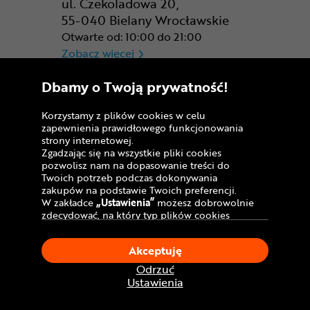
ul. Czekoladowa 20,
55-040 Bielany Wrocławskie
Otwarte od: 10:00 do 21:00
CR Wrocław - CH Aleja Bielan
Zobacz więcej
CR Zabrze - M1 Zabrze
Dbamy o Twoją prywatność!
ul. Plutonowego Ryszarda
Szkubacza 1,
Korzystamy z plików cookies w celu
41-800 Zabrze
zapewnienia prawidłowego funkcjonowania
Otwarte od: 9:00 do 21:00
strony internetowej.
CR Zabrze - M1 Zabrze
Zgadzając się na wszystkie pliki cookies
Zobacz więcej
pozwolisz nam na dopasowanie treści do
Gdańsk
Twoich potrzeb podczas dokonywania
zakupów na podstawie Twoich preferencji.
W zakładce
„Ustawienia”
możesz dobrowolnie
zdecydować, na który typ plików cookies
Bydgoszcz
chciałbyś zezwolić.
Klikając
„Akceptuję”
, wyrażasz zgodę na
Poznań
Akceptuję
stosowanie ciasteczek zgodnie z ustawieniami
Warszawa
Twojej przeglądarki.
Odrzuć
W dowolnym momencie, możesz dokonać
Ustawienia
zmiany swojego wyboru klikając opcję
Wrocław
„Ustawienia”
w Polityce Cookies.