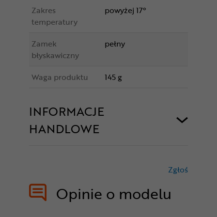
Zakres
powyżej 17°
temperatury
Zamek
pełny
błyskawiczny
Waga produktu
145 g
INFORMACJE
HANDLOWE
Zgłoś
treści nie
Opinie o modelu