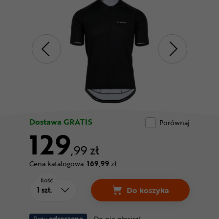
Odżywki
Nowości
Superoferta
Dostawa GRATIS
Porównaj
129
,99 zł
Cena katalogowa:
169,99
zł
Ilość
Do koszyka
Raty
odroczone
Do nie płacisz!