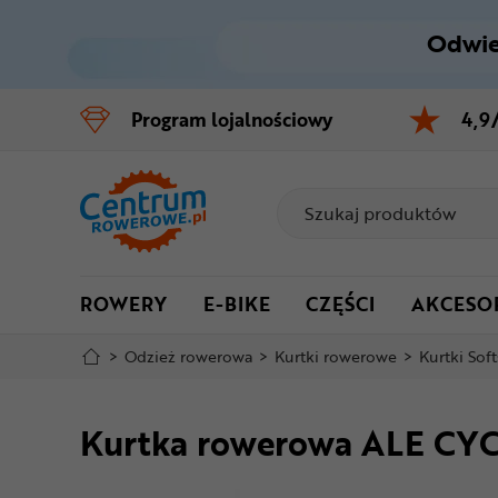
Odwie
Control
M
Program
lojalnościowy
4,9
Menu główne
Informacje o produkcie
Do koszyka
ROWERY
E-BIKE
CZĘŚCI
AKCESO
Szczegółowe informacje
>
Odzież rowerowa
>
Kurtki rowerowe
>
Kurtki Soft
Stopka
Kurtka rowerowa ALE CYC
Mapa strony