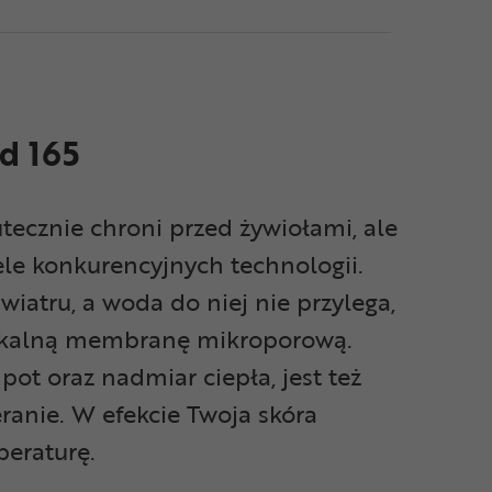
d 165
ecznie chroni przed żywiołami, ale
iele konkurencyjnych technologii.
iatru, a woda do niej nie przylega,
ikalną membranę mikroporową.
ot oraz nadmiar ciepła, jest też
ranie. W efekcie Twoja skóra
eraturę.