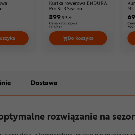
owa
Kurtka rowerowa ENDURA
Ku
Cena: 269 ,99 zł
Cena: 899 ,99 zł
e
Pro SL 3 Season
MT5
899
6
,99 zł
Cena katalogowa:
Cena
1 049 zł
799 
oszyka
Do koszyka
289,99 zł
Kurtka rowerowa ROGELLI Core Cena 269,99 zł
Kurtka rowerowa ENDURA
inie
Dostawa
 optymalne rozwiązanie na sezo
w ciągu dnia, a temperatura jeszcze nie rozpieszcza