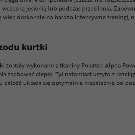
j wczesną jesienią lub podczas przesilenia. Zapewn
ę więc doskonale na bardzo intensywne treningi, n
rzodu kurtki
i zostały wykonane z tkaniny Polartec Alpha Powe
la zachować ciepło. Tył natomiast uszyto z rozcią
ałość układa się optymalnie niezależnie od pozyc