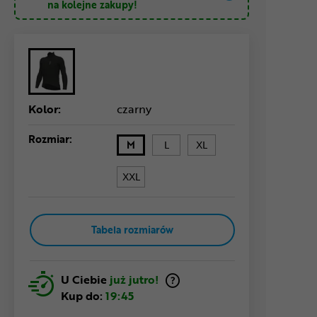
na kolejne zakupy!
Kolor:
czarny
Rozmiar:
M
L
XL
XXL
Tabela rozmiarów
U Ciebie
już jutro!
Kup do:
19:45