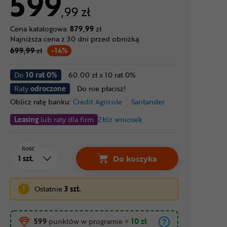
599
,99 zł
Cena katalogowa:
879,99
zł
Najniższa cena z 30 dni przed obniżką
699,99
zł
-14%
Do
10 rat 0%
60.00 zł x 10 rat 0%
Raty
odroczone
Do nie płacisz!
Oblicz ratę banku:
Credit Agricole
Santander
Leasing
lub raty dla firm
Złóż wniosek
Ilość
Do koszyka
Ostatnie
3 szt.
599
punktów w programie
=
10 zł