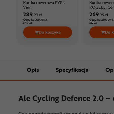
Kurtka rowerowa EYEN
Kurtka rower
Cena: 289 ,99 zł
Vern
ROGELLI Cor
289
269
,99 zł
,99 zł
Cena katalogowa:
Cena katalogowa:
349 zł
312 zł
Do koszyka
Do k
Kurtka rowerowa EYEN Vern Cena 
Opis
Specyfikacja
Op
Ale Cycling Defence 2.0 –
Gdy pogoda potrafi zmienić się kilka razy 