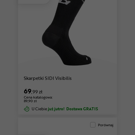
szary
czarny
Skarpetki SIDI Visibilis
69
,99 zł
Cena katalogowa:
89,90 zł
U Ciebie
już jutro!
Dostawa GRATIS
Porównaj