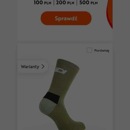
Porównaj
Warianty
szary
czarny