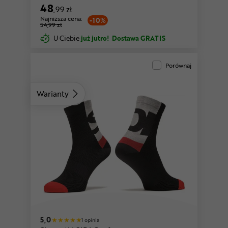
48
,99 zł
Najniższa cena:
-10%
54,99 zł
U Ciebie
już jutro!
Dostawa GRATIS
Porównaj
Warianty
biały-czarny
pomarańczowy-czarny
5,0
1 opinia