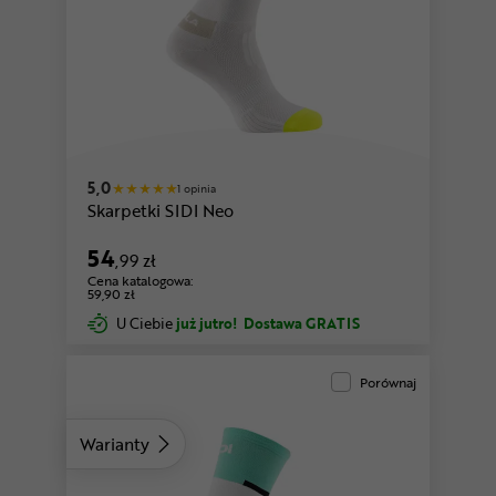
biały-miętowy
5,0
1 opinia
Skarpetki SIDI Neo
54
,99 zł
Cena katalogowa:
59,90 zł
U Ciebie
już jutro!
Dostawa GRATIS
Porównaj
Warianty