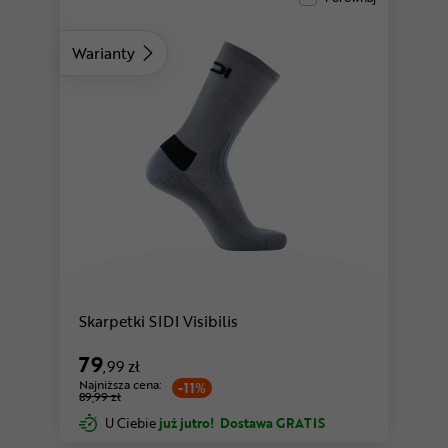
Warianty
szary
czarny
Skarpetki SIDI Visibilis
79
,99 zł
Najniższa cena:
-11%
89,99 zł
U Ciebie
już jutro!
Dostawa GRATIS