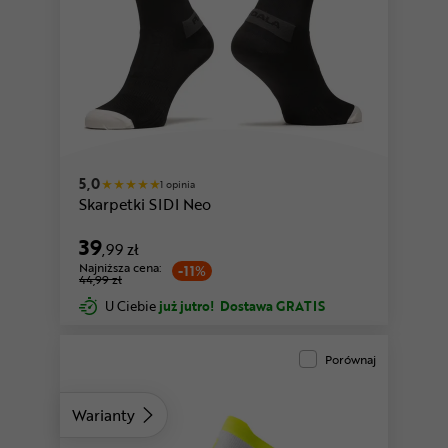
biały-miętowy
5,0
1 opinia
Skarpetki SIDI Neo
39
,99 zł
Najniższa cena:
-11%
44,99 zł
U Ciebie
już jutro!
Dostawa GRATIS
Porównaj
Warianty