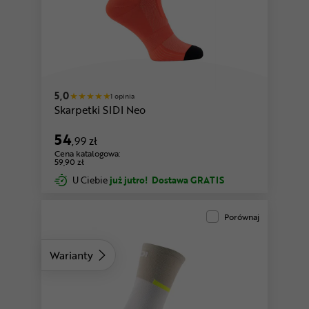
biały-miętowy
5,0
1 opinia
Skarpetki SIDI Neo
54
,99 zł
Cena katalogowa:
59,90 zł
U Ciebie
już jutro!
Dostawa GRATIS
Porównaj
Warianty