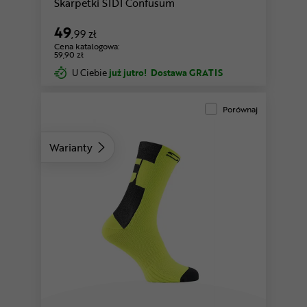
Skarpetki SIDI Confusum
49
,99 zł
Cena katalogowa:
59,90 zł
U Ciebie
już jutro!
Dostawa GRATIS
Porównaj
Warianty
biały-czarny
pomarańczowy-czarny