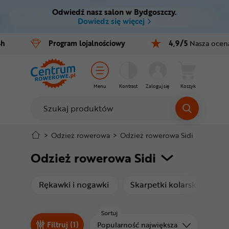
Odwiedź nasz salon w Bydgoszczy.
Ctrl
M
Dowiedz się więcej
Rowery
4h
Program
lojalnościowy
4,9/5
Nasza ocen
Menu główne
E-bike
Filtry
Części
Menu
Kontrast
Zaloguj się
Koszyk
Produkty
Akcesoria
Odzież
Stopka
>
Odzież rowerowa
>
Odzież rowerowa Sidi
Odzież rowerowa Sidi
Kaski
Mapa strony
Buty
Zob
produkty
produ
Rękawki i nogawki
Skarpetki kolarskie
Bu
Warsztat
Sortuj
Sortuj od
Filtruj (1)
Popularność największa