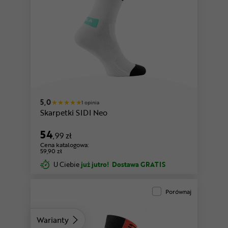
biały-miętowy
5,0
1 opinia
Skarpetki SIDI Neo
54
,99 zł
Cena katalogowa:
59,90 zł
U Ciebie
już jutro!
Dostawa GRATIS
Porównaj
Warianty