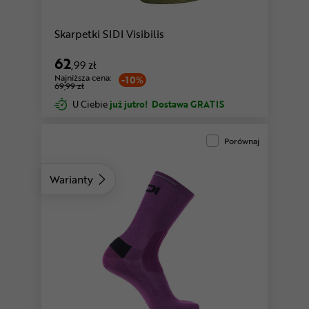
Skarpetki SIDI Visibilis
62
,99 zł
Najniższa cena:
-10%
69,99 zł
U Ciebie
już jutro!
Dostawa GRATIS
Porównaj
Warianty