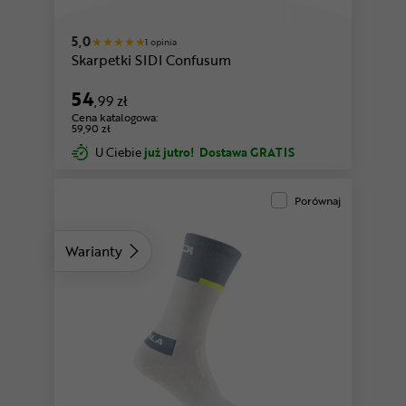
biały-czarny
pomarańczowy-czarny
5,0
1 opinia
Skarpetki SIDI Confusum
54
,99 zł
Cena katalogowa:
59,90 zł
U Ciebie
już jutro!
Dostawa GRATIS
Porównaj
Warianty