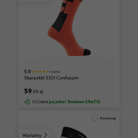
biały-czarny
pomarańczowy-czarny
5,0
1 opinia
Skarpetki SIDI Confusum
59
,99 zł
U Ciebie
już jutro!
Dostawa GRATIS
Porównaj
Warianty