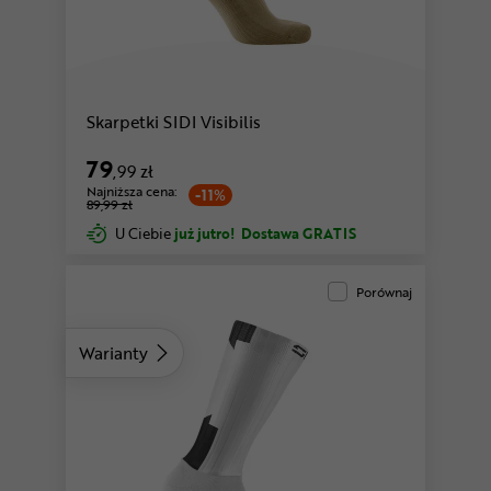
szary
czarny
Skarpetki SIDI Visibilis
79
,99 zł
Najniższa cena:
-11%
89,99 zł
U Ciebie
już jutro!
Dostawa GRATIS
Porównaj
Warianty