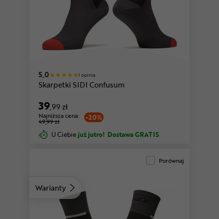
biały-czarny
pomarańczowy-czarny
5,0
1 opinia
Skarpetki SIDI Confusum
39
,99 zł
Najniższa cena:
-20%
49,99 zł
U Ciebie
już jutro!
Dostawa GRATIS
Porównaj
Warianty