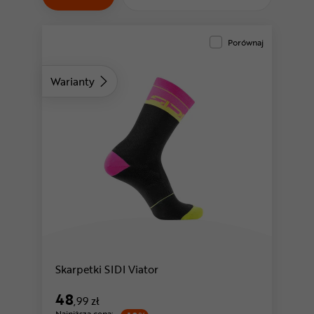
Odżywki
Nowości
Porównaj
Superoferta
Warianty
Skarpetki SIDI Viator
48
,99 zł
Najniższa cena: