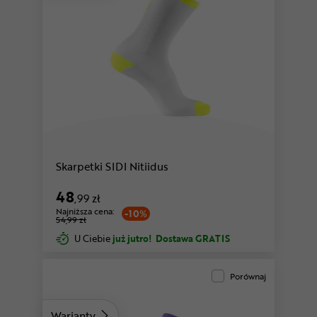
Skarpetki SIDI Nitiidus
48
,99 zł
Najniższa cena:
-10%
54,99 zł
U Ciebie
już jutro!
Dostawa GRATIS
Porównaj
Warianty