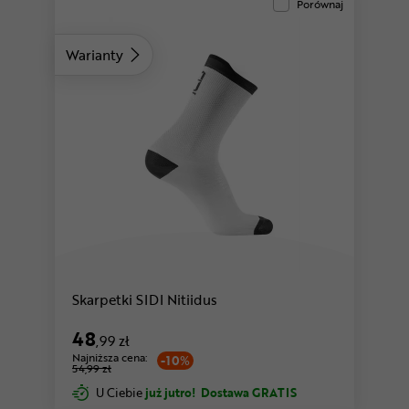
Porównaj
Warianty
Skarpetki SIDI Nitiidus
48
,99 zł
Najniższa cena:
-10%
54,99 zł
U Ciebie
już jutro!
Dostawa GRATIS