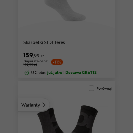
Skarpetki SIDI Teres
159
,99 zł
Najniższa cena:
-11%
179,99 zł
U Ciebie
już jutro!
Dostawa GRATIS
Porównaj
Warianty