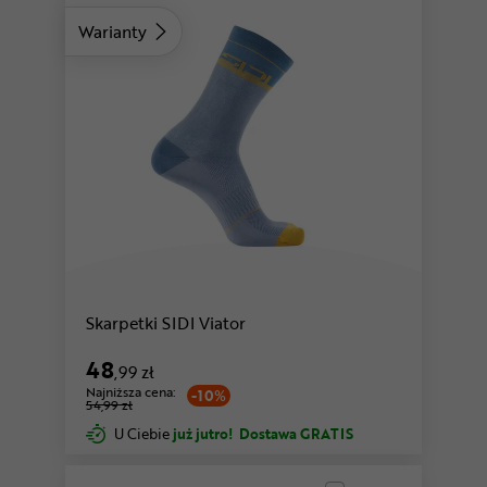
Warianty
Skarpetki SIDI Viator
48
,99 zł
Najniższa cena:
-10%
54,99 zł
U Ciebie
już jutro!
Dostawa GRATIS