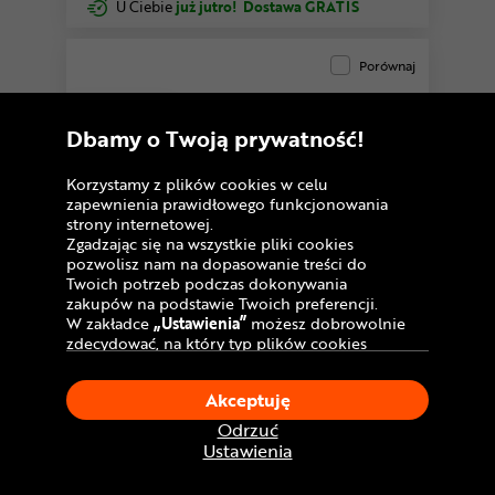
U Ciebie
już jutro!
Dostawa GRATIS
Porównaj
Warianty
Dbamy o Twoją prywatność!
Korzystamy z plików cookies w celu
zapewnienia prawidłowego funkcjonowania
strony internetowej.
Zgadzając się na wszystkie pliki cookies
pozwolisz nam na dopasowanie treści do
Twoich potrzeb podczas dokonywania
zakupów na podstawie Twoich preferencji.
W zakładce
„Ustawienia”
możesz dobrowolnie
zdecydować, na który typ plików cookies
chciałbyś zezwolić.
Klikając
„Akceptuję”
, wyrażasz zgodę na
Akceptuję
stosowanie ciasteczek zgodnie z ustawieniami
Twojej przeglądarki.
Skarpetki SIDI Teres
Odrzuć
W dowolnym momencie, możesz dokonać
Ustawienia
zmiany swojego wyboru klikając opcję
159
,99 zł
„Ustawienia”
w Polityce Cookies.
Cena katalogowa: