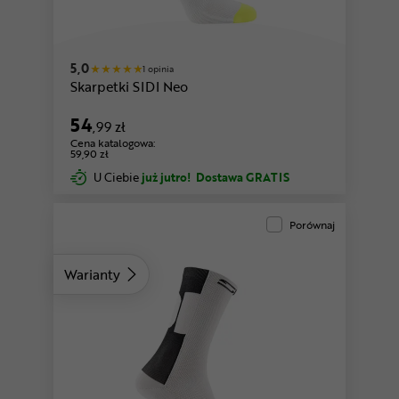
biały-miętowy
5,0
1 opinia
Skarpetki SIDI Neo
54
,99 zł
Cena katalogowa:
59,90 zł
U Ciebie
już jutro!
Dostawa GRATIS
Porównaj
Warianty