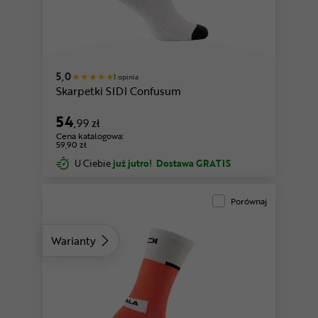
biały-czarny
pomarańczowy-czarny
5,0
1 opinia
Skarpetki SIDI Confusum
54
,99 zł
Cena katalogowa:
59,90 zł
U Ciebie
już jutro!
Dostawa GRATIS
Porównaj
Warianty