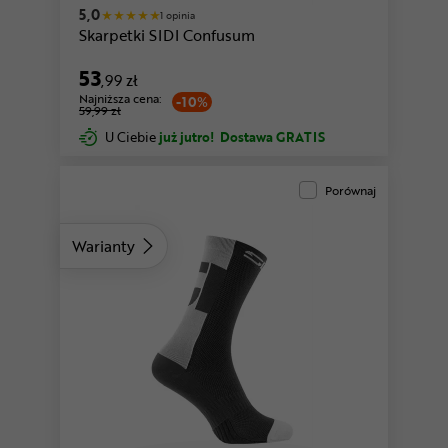
5,0
1 opinia
Skarpetki SIDI Confusum
53
,99 zł
Najniższa cena:
-10%
59,99 zł
U Ciebie
już jutro!
Dostawa GRATIS
Porównaj
Warianty