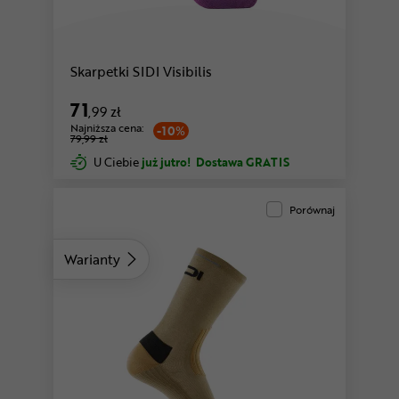
szary
czarny
Skarpetki SIDI Visibilis
71
,99 zł
Najniższa cena:
-10%
79,99 zł
U Ciebie
już jutro!
Dostawa GRATIS
Porównaj
Warianty