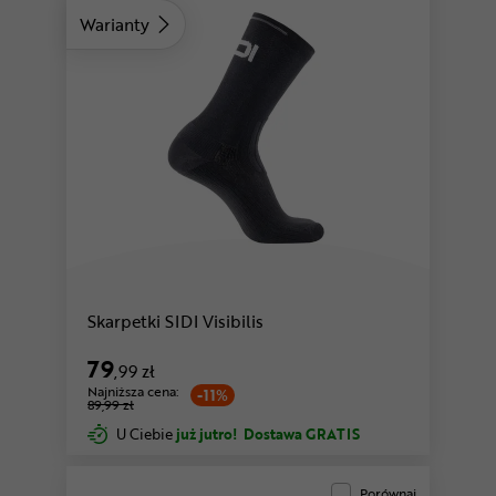
Warianty
szary
czarny
Skarpetki SIDI Visibilis
79
,99 zł
Najniższa cena:
-11%
89,99 zł
U Ciebie
już jutro!
Dostawa GRATIS
Porównaj