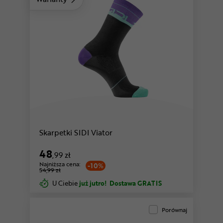
Skarpetki SIDI Viator
48
,99 zł
Najniższa cena:
-10%
54,99 zł
U Ciebie
już jutro!
Dostawa GRATIS
Porównaj