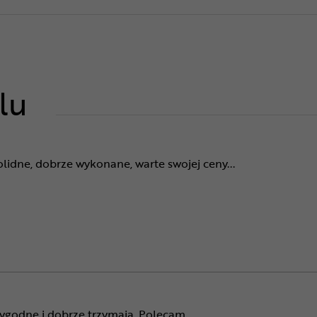
lu
olidne, dobrze wykonane, warte swojej ceny...
ygodne i dobrze trzymają. Polecam