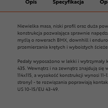
Opis
Specyfikacja
Op
Niewielka masa, niski profil oraz duża po
konstrukcja pozwalająca sprawnie napęd
myślą o rowerach BMX, downhill i enduro
przemierzania krętych i wyboistych ścieże
Pedały wyposażono w lekki i wytrzymały 
435. Wewnątrz i na zewnątrz znajdują si
114x115, a wysokość konstrukcji wynosi 11
strony) - te rozwiązania poprawiają kont
US 10-15/EU 43-49.