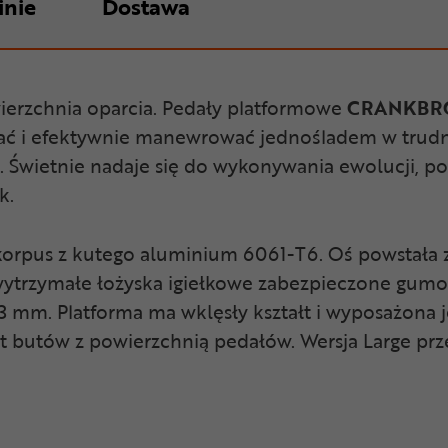
inie
Dostawa
wierzchnia oparcia. Pedały platformowe
CRANKBRO
zać i efektywnie manewrować jednośladem w trud
. Świetnie nadaje się do wykonywania ewolucji, 
k.
korpus z kutego aluminium 6061-T6. Oś powstała
ę wytrzymałe łożyska igiełkowe zabezpieczone gum
-13 mm. Platforma ma wklęsły kształt i wyposażona 
akt butów z powierzchnią pedałów. Wersja Large p