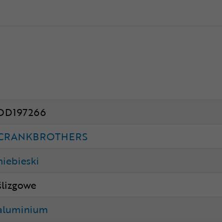
DD197266
CRANKBROTHERS
niebieski
ślizgowe
aluminium