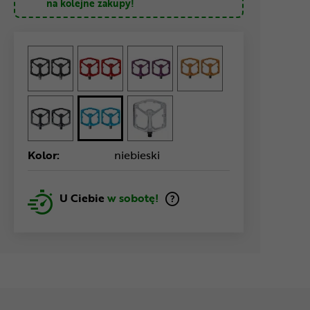
na kolejne zakupy!
Kolor:
niebieski
U Ciebie
w sobotę!