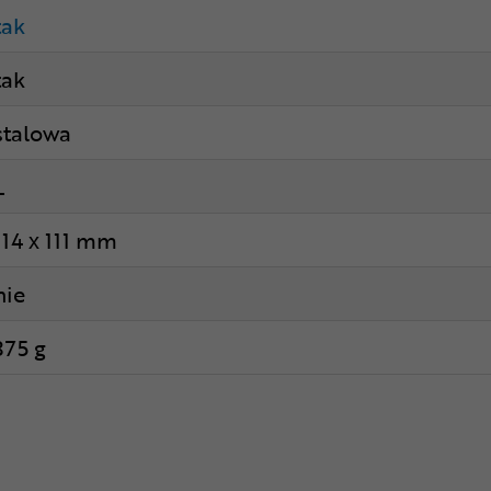
tak
tak
stalowa
L
114 x 111 mm
nie
375 g