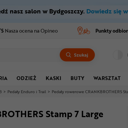
dź nasz salon w Bydgoszczy.
Dowiedz się w
/5
Nasza ocena
na Opineo
Punkty odbio
Szukaj
RIA
ODZIEŻ
KASKI
BUTY
WARSZTAT
B
>
Pedały Enduro i Trail
>
Pedały rowerowe CRANKBROTHERS Sta
BROTHERS Stamp 7 Large