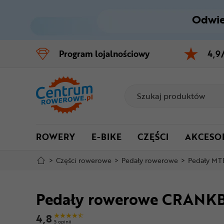
Odwie
Control
M
Program
lojalnościowy
4,9
Menu główne
Informacje o produkcie
Do koszyka
ROWERY
E-BIKE
CZĘŚCI
AKCESO
Szczegółowe informacje
>
Części rowerowe
>
Pedały rowerowe
>
Pedały MT
Stopka
Pedały rowerowe CRANK
Mapa strony
4,8
5 opinii