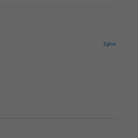
Zgłoś
treści niez