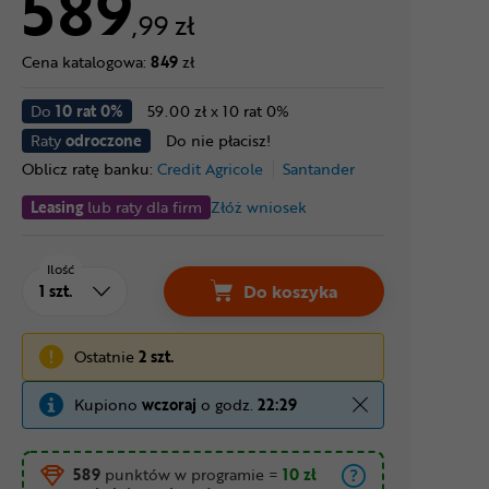
589
,99 zł
Cena katalogowa:
849
zł
Do
10 rat 0%
59.00 zł x 10 rat 0%
Raty
odroczone
Do nie płacisz!
Oblicz ratę banku:
Credit Agricole
Santander
Leasing
lub raty dla firm
Złóż wniosek
Ilość
Do koszyka
Ostatnie
2 szt.
Kupiono
wczoraj
o godz.
22:29
589
punktów w programie
=
10 zł