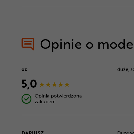
Opinie o mode
oz
duże, s
5,0
Opinia potwierdzona
zakupem
DARIUSZ
Duże w