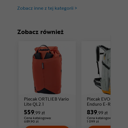
Zobacz inne z tej kategorii >
Zobacz również
Plecak ORTLIEB Vario
Plecak EVOC FR
Cena: 559 ,99 zł
Lite QL2.1
Enduro E-Ride 16
559
839
,99 zł
,99 zł
Cena katalogowa:
Cena katalogowa:
689,90 zł
1 099 zł