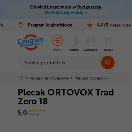
Odwiedź nasz salon w Bydgoszczy.
Ctrl
M
Dowiedz się więcej
Rowery
4h
Program
lojalnościowy
4,9/5
Nasza ocen
Menu główne
E-bike
Informacje o produkcie
Części
Menu
Kontrast
Zaloguj się
Koszyk
Szczegółowe informacje
Akcesoria
Odzież
Stopka
>
Akcesoria rowerowe
>
Plecaki rowerowe
>
Plecaki 
Plecak ORTOVOX Trad
Kaski
Mapa strony
Zero 18
Buty
5,0
1 opinia
Warsztat