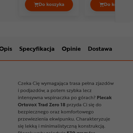
Do koszyka
Do koszyka
Plecak ORTLIEB Vario Lite QL2.1 Cena
Plecak 
Opis
Specyfikacja
Opinie
Dostawa
Czeka Cię wymagająca trasa pełna zjazdów
i podjazdów, a potem szybka lecz
intensywna wspinaczka po górach?
Plecak
Ortovox Trad Zero 18
przyda Ci się do
bezpiecznego oraz komfortowego
przewiezienia ekwipunku. Charakteryzuje
się lekką i minimalistyczną konstrukcją.
Plecak waży zaledwie
570 gramów.