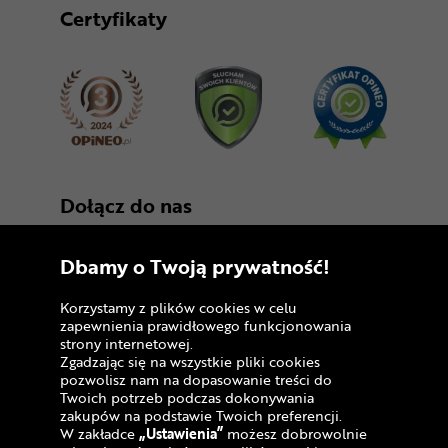
Certyfikaty
Dołącz do nas
Dbamy o Twoją prywatność!
Korzystamy z plików cookies w celu
zapewnienia prawidłowego funkcjonowania
strony internetowej.
Zgadzając się na wszystkie pliki cookies
Copyright © 2005 - 2026
pozwolisz nam na dopasowanie treści do
Twoich potrzeb podczas dokonywania
Polityka prywatności i zasady korzystania z
zakupów na podstawie Twoich preferencji.
serwisu
W zakładce
„Ustawienia”
możesz dobrowolnie