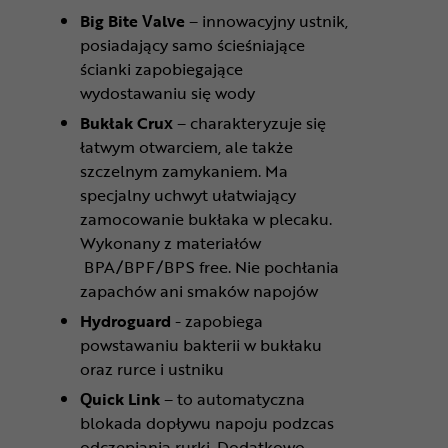
Big Bite Valve
– innowacyjny ustnik,
posiadający samo ścieśniające
ścianki zapobiegające
wydostawaniu się wody
Bukłak Crux
– charakteryzuje się
łatwym otwarciem, ale także
szczelnym zamykaniem. Ma
specjalny uchwyt ułatwiający
zamocowanie bukłaka w plecaku.
Wykonany z materiałów
BPA/BPF/BPS free. Nie pochłania
zapachów ani smaków napojów
Hydroguard
- zapobiega
powstawaniu bakterii w bukłaku
oraz rurce i ustniku
Quick Link
– to automatyczna
blokada dopływu napoju podzcas
odczepiania rurki. Dodatkowo