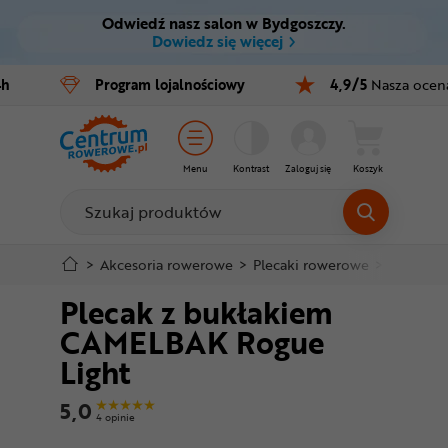
Odwiedź nasz salon w Bydgoszczy.
Ctrl
M
Dowiedz się więcej
Rowery
4h
Program
lojalnościowy
4,9/5
Nasza ocen
Menu główne
E-bike
Informacje o produkcie
Części
Menu
Kontrast
Zaloguj się
Koszyk
Do koszyka
Akcesoria
Odzież
Szczegółowe informacje
>
Akcesoria rowerowe
>
Plecaki rowerowe
>
Plecaki 
Plecak z bukłakiem
Kaski
Stopka
CAMELBAK Rogue
Buty
Light
Mapa strony
Warsztat
5,0
4 opinie