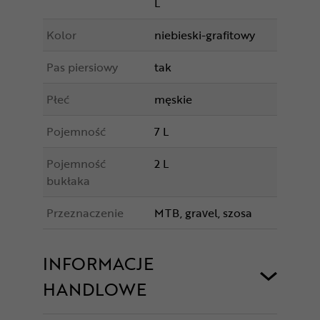
L
Kolor
niebieski-grafitowy
Pas piersiowy
tak
Płeć
męskie
Pojemność
7 L
Pojemność
2 L
bukłaka
Przeznaczenie
MTB, gravel, szosa
INFORMACJE
HANDLOWE