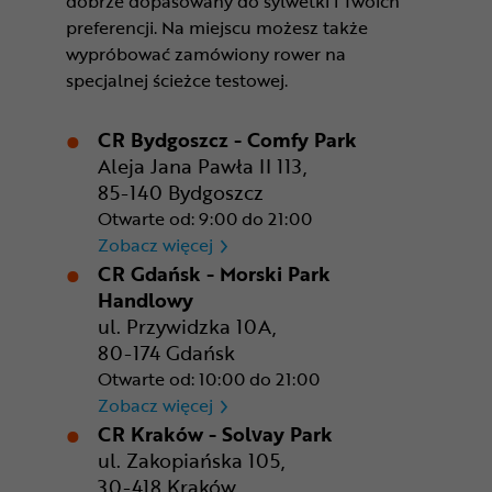
dobrze dopasowany do sylwetki i Twoich
preferencji. Na miejscu możesz także
wypróbować zamówiony rower na
specjalnej ścieżce testowej.
CR Bydgoszcz - Comfy Park
Aleja Jana Pawła II 113,
85-140 Bydgoszcz
Otwarte od: 9:00 do 21:00
CR Bydgoszcz - Comfy Park
Zobacz więcej
CR Gdańsk - Morski Park
Handlowy
ul. Przywidzka 10A,
80-174 Gdańsk
Otwarte od: 10:00 do 21:00
CR Gdańsk - Morski Park Ha
Zobacz więcej
CR Kraków - Solvay Park
ul. Zakopiańska 105,
30-418 Kraków