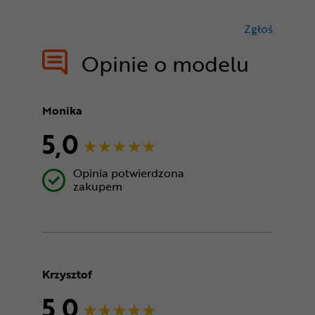
Zgłoś
treści nie
Opinie o modelu
Monika
5,0
Opinia potwierdzona
zakupem
Krzysztof
5,0