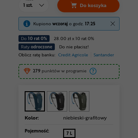
Do koszyka
Kupiono
wczoraj
o godz.
17:25
Do
10 rat 0%
28.00 zł x 10 rat 0%
Raty
odroczone
Do nie płacisz!
Oblicz ratę banku:
Credit Agricole
Santander
279
punktów w programie
Kolor:
niebieski-grafitowy
Pojemność:
7 L