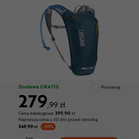
Odżywki
Nowości
Superoferta
Dostawa GRATIS
Porównaj
279
,99 zł
Cena katalogowa:
399,90
zł
Najniższa cena z 30 dni przed obniżką
349,99
zł
-20%
Ilość