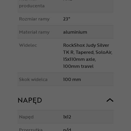
producenta
Rozmiar ramy
23"
Materiał ramy
aluminium
Widelec
RockShox Judy Silver
TK R, Tapered, SoloAir,
15x110mm axle,
100mm travel
Skok widelca
100 mm
NAPĘD
Napęd
1x12
Przerzutka
n/d