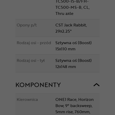
TC500-15-B/FH-
TC500-MS-B, CL,
Thru axle
Opony p/t
CST Jack Rabbit,
29x2.25"
Rodzaj osi - przód
Sztywna oś (Boost)
15x110 mm
Rodzaj osi - tył
Sztywna oś (Boost)
12x148 mm
KOMPONENTY
Kierownica
ONE1 Race, Horizon
Bow, 9° backsweep,
5mm rise, 760mm,