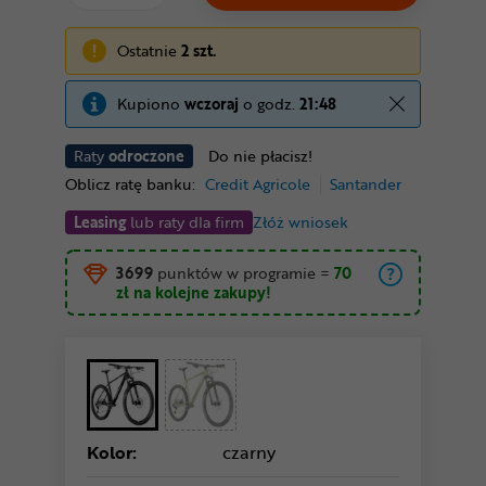
Ostatnie
2 szt.
Kupiono
wczoraj
o godz.
21:48
Raty
odroczone
Do nie płacisz!
Oblicz ratę banku:
Credit Agricole
Santander
Leasing
lub raty dla firm
Złóż wniosek
3699
punktów w programie
=
70
zł
na kolejne zakupy!
Kolor:
czarny