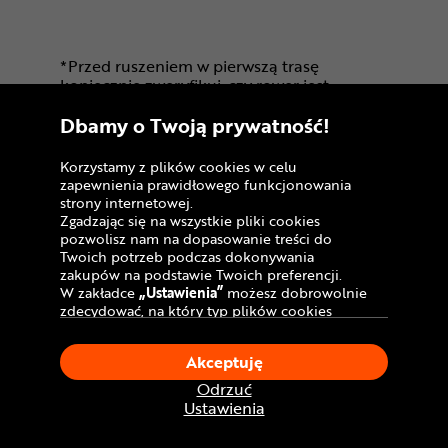
*Przed ruszeniem w pierwszą trasę
koniecznie zweryfikuj, czy rower jest
odpowiednio przygotowany do
Dbamy o Twoją prywatność!
użytkowania. Zalecamy sprawdzenie stanu
wszystkich łączeń śrubowych, ze
szczególnym uwzględnieniem elementów
Korzystamy z plików cookies w celu
wpływających na bezpieczeństwo (śrub
zapewnienia prawidłowego funkcjonowania
kierownicy, mostka, zacisku sztycy
strony internetowej.
podsiodłowej, mocowania kół). Skontroluj
Zgadzając się na wszystkie pliki cookies
pracę kierownicy, przerzutek czy hamulców.
pozwolisz nam na dopasowanie treści do
W razie jakichkolwiek wątpliwości
Twoich potrzeb podczas dokonywania
skontaktuj się z profesjonalnym serwisem
zakupów na podstawie Twoich preferencji.
rowerowym.
W zakładce
„Ustawienia”
możesz dobrowolnie
zdecydować, na który typ plików cookies
** Wybrane modele rowerów nie są
chciałbyś zezwolić.
wyposażone fabrycznie przez producentów
Klikając
„Akceptuję”
, wyrażasz zgodę na
w pedały. Jest to celowy zabieg -
Akceptuję
stosowanie ciasteczek zgodnie z ustawieniami
doświadczeni rowerzyści dobierają
Twojej przeglądarki.
odpowiednie systemy wg własnych
Odrzuć
W dowolnym momencie, możesz dokonać
preferencji. Informacja o pełnym
Ustawienia
zmiany swojego wyboru klikając opcję
wyposażeniu roweru dostępna jest w opisie,
„Ustawienia”
w Polityce Cookies.
specyfikacji i na fotografiach danego