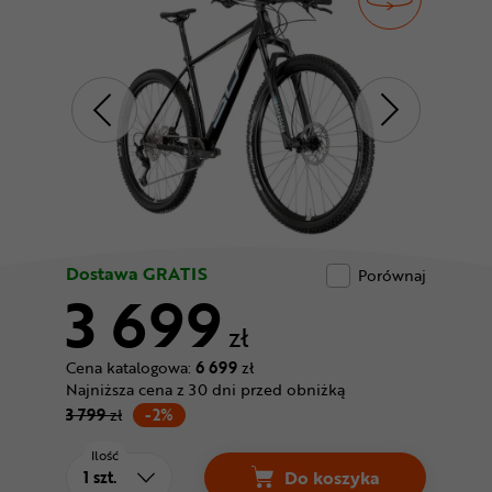
Odżywki
Nowości
Superoferta
Dostawa GRATIS
Porównaj
3 699
zł
Cena katalogowa:
6 699
zł
Najniższa cena z 30 dni przed obniżką
3 799
zł
-2%
Ilość
Do koszyka