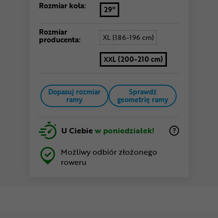
Rozmiar koła:
29"
Rozmiar
XL (186-196 cm)
producenta:
XXL (200-210 cm)
Dopasuj rozmiar
Sprawdź
ramy
geometrię ramy
U Ciebie
w poniedziałek!
Możliwy odbiór złożonego
roweru