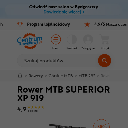
Odwiedź nasz salon w Bydgoszczy.
Ctrl
M
Dowiedz się więcej
Rowery
4h
Program
lojalnościowy
4,9/5
Nasza ocen
Menu główne
E-bike
Informacje o produkcie
Części
Menu
Kontrast
Zaloguj się
Koszyk
Do koszyka
Akcesoria
Odzież
Szczegółowe informacje
>
Rowery
>
Górskie MTB
>
MTB 29"
>
Rower MTB S
Rower MTB SUPERIOR
Kaski
Stopka
XP 919
Buty
Mapa strony
4,9
6 opinii
Warsztat