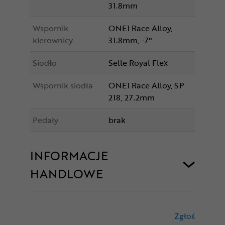
31.8mm
Wspornik
ONE1 Race Alloy,
kierownicy
31.8mm, -7°
Siodło
Selle Royal Flex
Wspornik siodła
ONE1 Race Alloy, SP
218, 27.2mm
Pedały
brak
INFORMACJE
HANDLOWE
Zgłoś
treści nie