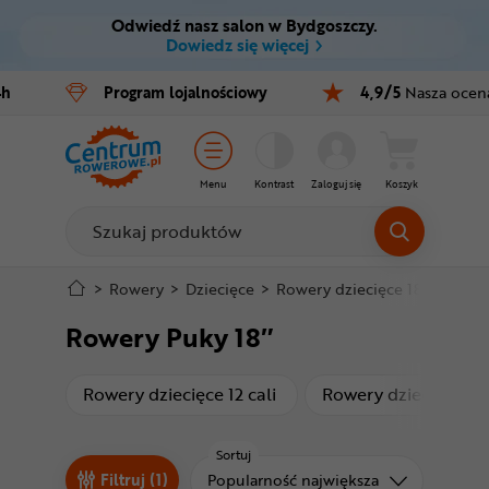
Odwiedź nasz salon w Bydgoszczy.
Ctrl
M
Dowiedz się więcej
Rowery
4h
Program
lojalnościowy
4,9/5
Nasza ocen
Menu główne
E-bike
Filtry
Części
Menu
Kontrast
Zaloguj się
Koszyk
Produkty
Akcesoria
Odzież
Stopka
>
Rowery
>
Dziecięce
>
Rowery dziecięce 18 cali
>
Ro
Rowery Puky 18″
Kaski
Mapa strony
Buty
produkty
Rowery dziecięce 12 cali
Rowery dziecięce 14 
Warsztat
Sortuj
Sortuj od
Filtruj (1)
Popularność największa