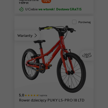
-10%
1 329 zł
U Ciebie
we wtorek!
Dostawa GRATIS
Porównaj
Warianty
5,0
1 opinia
Rower dziecięcy PUKY LS-PRO 18 LTD