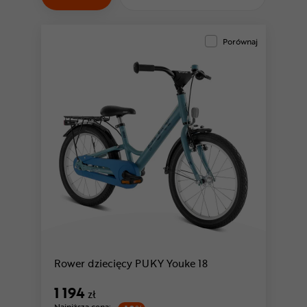
Odżywki
Nowości
Porównaj
Superoferta
Rower dziecięcy PUKY Youke 18
1 194
zł
Najniższa cena: