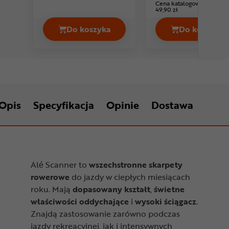
Cena katalogowa:
49,90 zł
Do koszyka
Do koszyka
Skarpetki EYEN Just Cena 29,99 zł
Skarpet
Opis
Specyfikacja
Opinie
Dostawa
Alé Scanner to
wszechstronne skarpety
rowerowe
do jazdy w ciepłych miesiącach
roku. Mają
dopasowany kształt
,
świetne
właściwości oddychające
i
wysoki ściągacz
.
Znajdą zastosowanie zarówno podczas
jazdy rekreacyjnej, jak i intensywnych