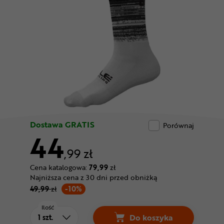
Odżywki
Nowości
Superoferta
Dostawa GRATIS
Porównaj
44
,99 zł
Cena katalogowa:
79,99
zł
Najniższa cena z 30 dni przed obniżką
49,99
zł
-10%
Ilość
Do koszyka
Skarpetki ALE CYCLI