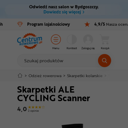
Odwiedź nasz salon w Bydgoszczy.
Ctrl
M
Dowiedz się więcej
Rowery
4h
Program
lojalnościowy
4,9/5
Nasza ocen
Menu główne
E-bike
Informacje o produkcie
Części
Menu
Kontrast
Zaloguj się
Koszyk
Do koszyka
Akcesoria
Odzież
Szczegółowe informacje
>
Odzież rowerowa
>
Skarpetki kolarskie
>
Skarpetki
Skarpetki ALE
Kaski
Stopka
CYCLING Scanner
Buty
Mapa strony
4,0
2 opinie
Warsztat