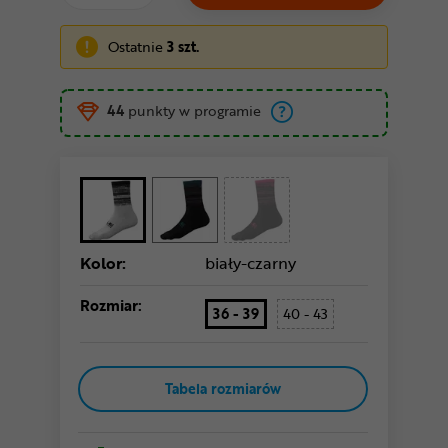
Ostatnie
3 szt.
44
punkty w programie
Kolor:
biały-czarny
Rozmiar:
36 - 39
40 - 43
Tabela rozmiarów