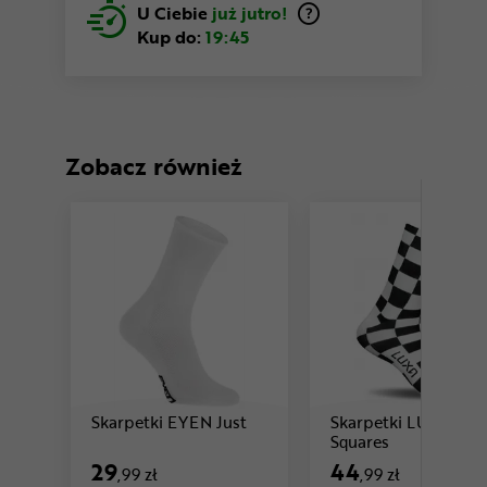
U Ciebie
już jutro!
Kup do:
19:45
Zobacz również
Cena: 29 ,99 zł
Skarpetki EYEN Just
Skarpetki LUXA
Cena: 44 ,99 
Squares
29
44
,99 zł
,99 zł