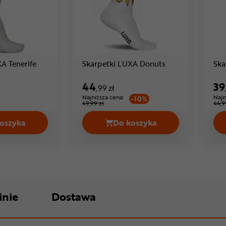
Cena: 49 ,99 zł
Cena: 44 ,99 zł
A Tenerife
Skarpetki LUXA Donuts
Ska
Cen
44
39
,99 zł
Najniższa cena:
Najn
-10%
49,99 zł
44,9
oszyka
Do koszyka
9 zł
Skarpetki LUXA Tenerife Cena 49,99 zł
Skarpetki LUXA Donuts 
inie
Dostawa