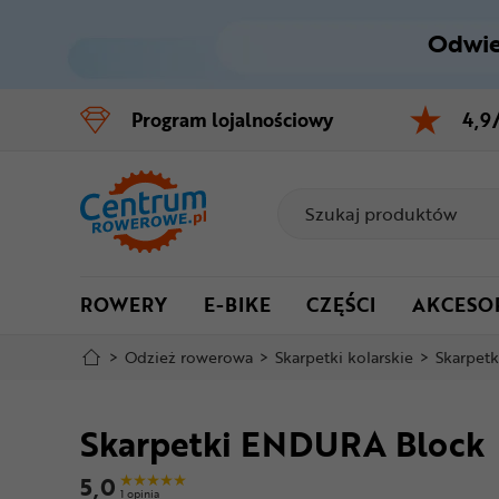
Odwie
Control
M
Program
lojalnościowy
4,9
Menu główne
Informacje o produkcie
Do koszyka
ROWERY
E-BIKE
CZĘŚCI
AKCESO
Szczegółowe informacje
>
Odzież rowerowa
>
Skarpetki kolarskie
>
Skarpet
Stopka
Skarpetki ENDURA Block
Mapa strony
5,0
1 opinia