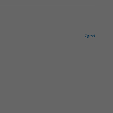
Zgłoś
treści niez