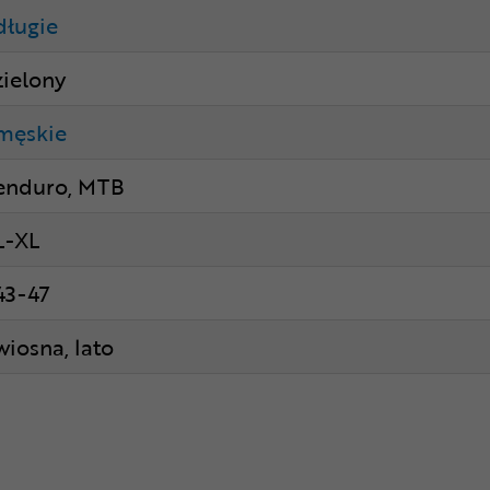
długie
zielony
męskie
enduro, MTB
L-XL
43-47
wiosna, lato