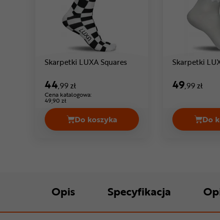
Cena: 44 ,99 zł
Skarpetki LUXA Squares
Skarpetki LUX
44
49
,99 zł
,99 zł
Cena katalogowa:
49,90 zł
Do koszyka
Do k
Skarpetki LUXA Squares Cena 44,9
Opis
Specyfikacja
Op