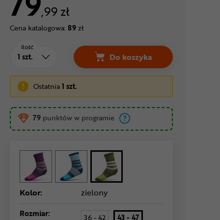
79
,99 zł
Cena katalogowa:
89
zł
Ilość
Do koszyka
Skarpetki ENDURA Block C
Ostatnia
1 szt.
79
punktów w programie
Kolor:
zielony
Rozmiar:
36 - 42
43 - 47