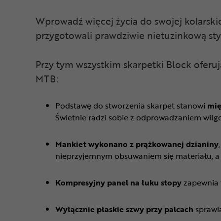
Wprowadź więcej życia do swojej kolarsk
przygotowali prawdziwie nietuzinkową sty
Przy tym wszystkim skarpetki Block oferu
MTB:
Podstawę do stworzenia skarpet stanowi
mię
Świetnie radzi sobie z odprowadzaniem wilgoc
Mankiet wykonano z prążkowanej dzianiny
nieprzyjemnym obsuwaniem się materiału, a p
Kompresyjny panel na łuku stopy
zapewnia w
Wyłącznie płaskie szwy przy palcach
sprawia