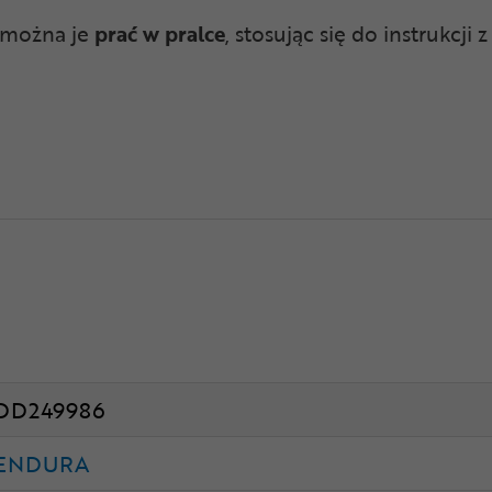
 można je
prać w pralce
, stosując się do instrukcji z
DD249986
ENDURA