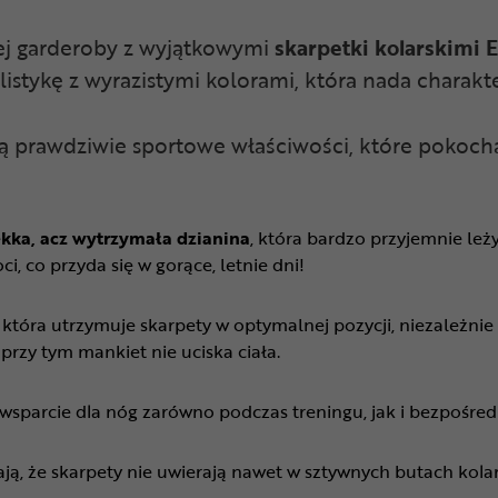
iej garderoby z wyjątkowymi
skarpetki kolarskimi 
listykę z wyrazistymi kolorami, która nada charak
ją prawdziwie sportowe właściwości, które pokoc
kka, acz wytrzymała dzianina
, która bardzo przyjemnie leż
i, co przyda się w gorące, letnie dni!
, która utrzymuje skarpety w optymalnej pozycji, niezależnie
rzy tym mankiet nie uciska ciała.
sparcie dla nóg zarówno podczas treningu, jak i bezpośred
ją, że skarpety nie uwierają nawet w sztywnych butach kolar