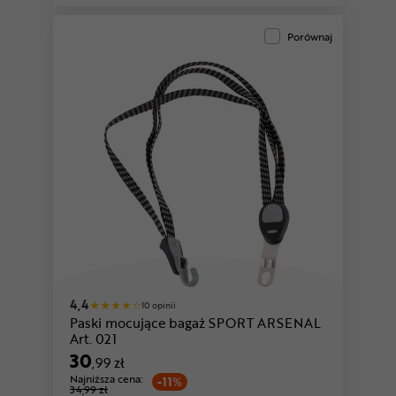
Porównaj
4,4
10 opinii
Paski mocujące bagaż SPORT ARSENAL
Art. 021
30
,99 zł
Najniższa cena:
-11%
34,99 zł