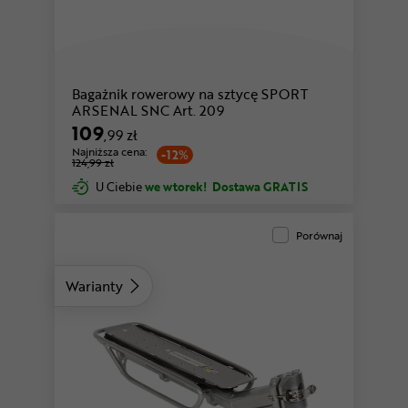
Bagażnik rowerowy na sztycę SPORT
ARSENAL SNC Art. 209
109
,99 zł
Najniższa cena:
-12%
124,99 zł
U Ciebie
we wtorek!
Dostawa GRATIS
Porównaj
Warianty