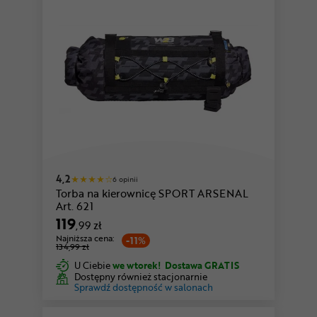
4,2
6 opinii
Torba na kierownicę SPORT ARSENAL
Art. 621
119
,99 zł
Najniższa cena:
-11%
134,99 zł
U Ciebie
we wtorek!
Dostawa GRATIS
Dostępny również stacjonarnie
Sprawdź dostępność w salonach