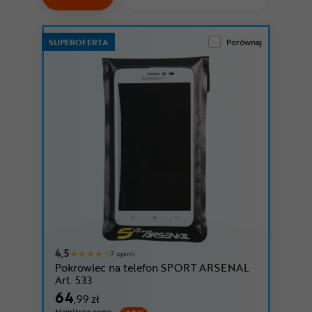
Odżywki
Nowości
SUPEROFERTA
Porównaj
Superoferta
4,5
7 opinii
Pokrowiec na telefon SPORT ARSENAL
Art. 533
64
,99 zł
Najniższa cena: