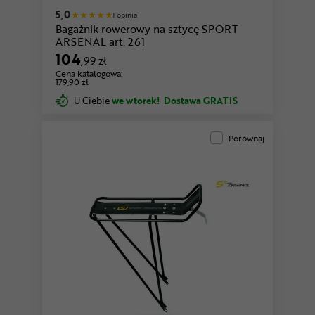
5,0
1 opinia
Bagażnik rowerowy na sztycę SPORT
ARSENAL art. 261
104
,99 zł
Cena katalogowa:
179,90 zł
U Ciebie
we wtorek!
Dostawa GRATIS
Porównaj