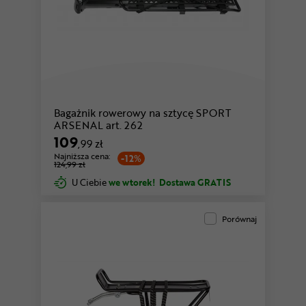
Bagażnik rowerowy na sztycę SPORT
ARSENAL art. 262
109
,99 zł
Najniższa cena:
-12%
124,99 zł
U Ciebie
we wtorek!
Dostawa GRATIS
Porównaj