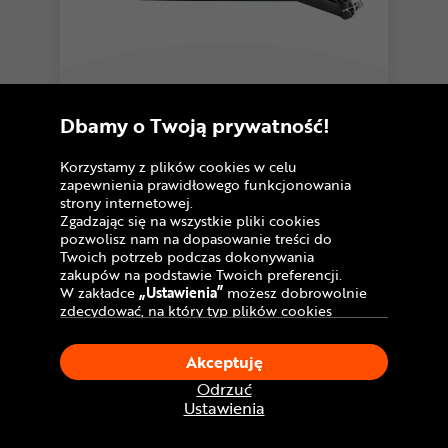
Sakwa z bagażnikiem SPORT ARSENAL
Dbamy o Twoją prywatność!
Art. 450 S3
299
,99 zł
Korzystamy z plików cookies w celu
Najniższa cena:
zapewnienia prawidłowego funkcjonowania
-21%
383,90 zł
strony internetowej.
U Ciebie
we wtorek!
Dostawa GRATIS
Zgadzając się na wszystkie pliki cookies
pozwolisz nam na dopasowanie treści do
Twoich potrzeb podczas dokonywania
Porównaj
zakupów na podstawie Twoich preferencji.
W zakładce
„Ustawienia”
możesz dobrowolnie
zdecydować, na który typ plików cookies
chciałbyś zezwolić.
Klikając
„Akceptuję”
, wyrażasz zgodę na
Akceptuję
stosowanie ciasteczek zgodnie z ustawieniami
Twojej przeglądarki.
Odrzuć
W dowolnym momencie, możesz dokonać
Ustawienia
zmiany swojego wyboru klikając opcję
„Ustawienia”
w Polityce Cookies.