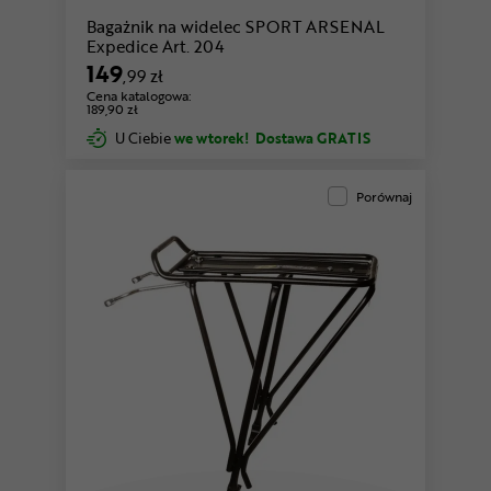
Bagażnik na widelec SPORT ARSENAL
Expedice Art. 204
149
,99 zł
Cena katalogowa:
189,90 zł
U Ciebie
we wtorek!
Dostawa GRATIS
Porównaj