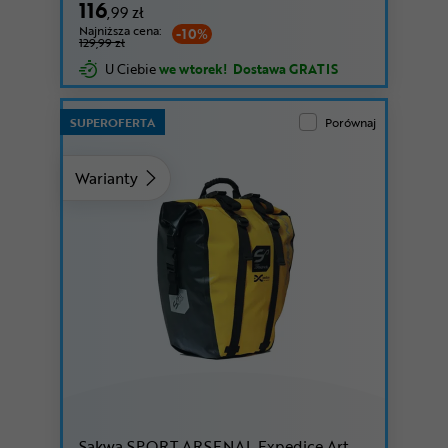
116
,99 zł
Najniższa cena:
-10%
129,99 zł
U Ciebie
we wtorek!
Dostawa GRATIS
SUPEROFERTA
Porównaj
Warianty
Sakwa SPORT ARSENAL Expedice Art.