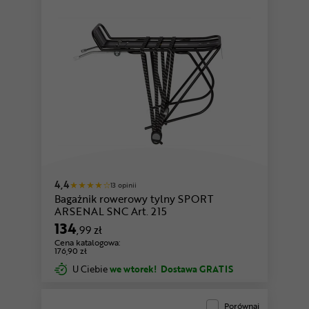
4,4
13 opinii
Bagażnik rowerowy tylny SPORT
ARSENAL SNC Art. 215
134
,99 zł
Cena katalogowa:
176,90 zł
U Ciebie
we wtorek!
Dostawa GRATIS
Porównaj