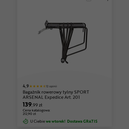
4,9
12 opinii
Bagażnik rowerowy tylny SPORT
ARSENAL Expedice Art. 201
139
,99 zł
Cena katalogowa:
212,90 zł
U Ciebie
we wtorek!
Dostawa GRATIS