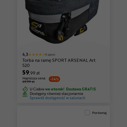
4,3
11 opinii
Torba na ramę SPORT ARSENAL Art.
520
59
,99 zł
Najniższa cena:
-14%
69,99 zł
U Ciebie
we wtorek!
Dostawa GRATIS
Dostępny również stacjonarnie
Sprawdź dostępność w salonach
Porównaj