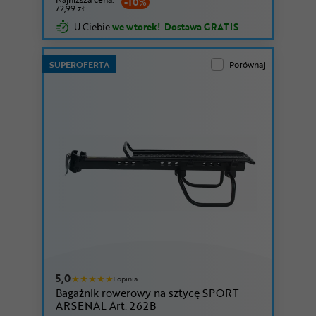
-10%
72,99 zł
U Ciebie
we wtorek!
Dostawa GRATIS
SUPEROFERTA
Porównaj
5,0
1 opinia
Bagażnik rowerowy na sztycę SPORT
ARSENAL Art. 262B