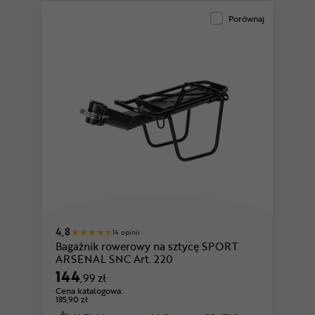
Porównaj
4,8
14 opinii
Bagażnik rowerowy na sztycę SPORT
ARSENAL SNC Art. 220
144
,99 zł
Cena katalogowa:
185,90 zł