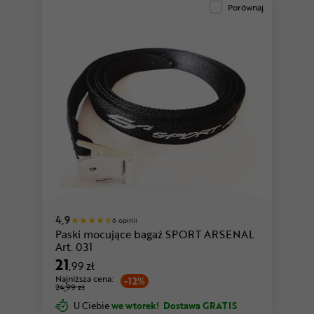
Porównaj
4,9
6 opinii
Paski mocujące bagaż SPORT ARSENAL
Art. 031
21
,99 zł
Najniższa cena:
-12%
24,99 zł
U Ciebie
we wtorek!
Dostawa GRATIS