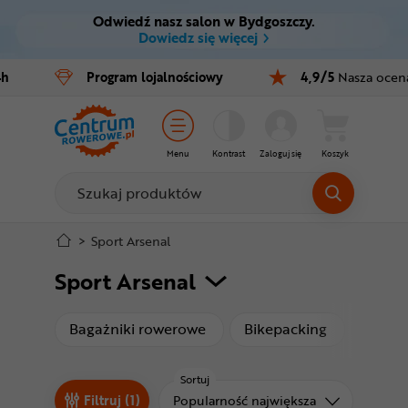
Odwiedź nasz salon w Bydgoszczy.
Ctrl
M
Dowiedz się więcej
Rowery
4h
Program
lojalnościowy
4,9/5
Nasza ocen
Menu główne
E-bike
Filtry
Części
Menu
Kontrast
Zaloguj się
Koszyk
Produkty
Akcesoria
Odzież
Stopka
>
Sport Arsenal
Sport Arsenal
Kaski
Mapa strony
Buty
produkty
produkty
Bagażniki rowerowe
Bikepacking
Foteli
Warsztat
Sortuj
Sortuj od
Filtruj (1)
Popularność największa