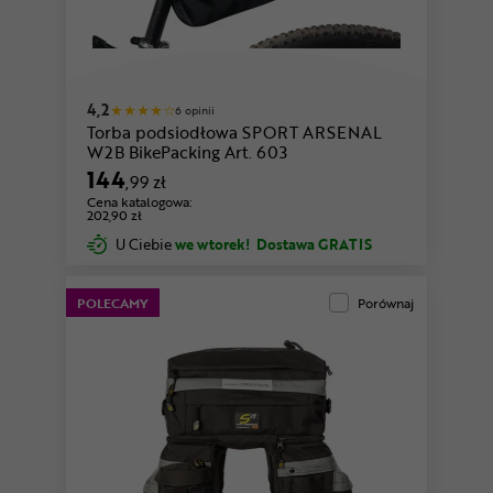
4,2
6 opinii
Torba podsiodłowa SPORT ARSENAL
W2B BikePacking Art. 603
144
,99 zł
Cena katalogowa:
202,90 zł
U Ciebie
we wtorek!
Dostawa GRATIS
POLECAMY
Porównaj