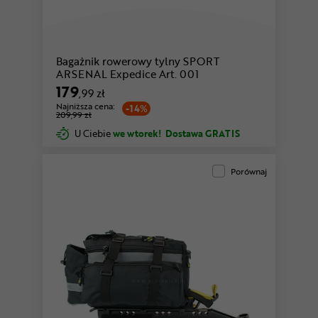
Bagażnik rowerowy tylny SPORT
ARSENAL Expedice Art. 001
179
,99 zł
Najniższa cena:
-14%
209,99 zł
U Ciebie
we wtorek!
Dostawa GRATIS
Porównaj