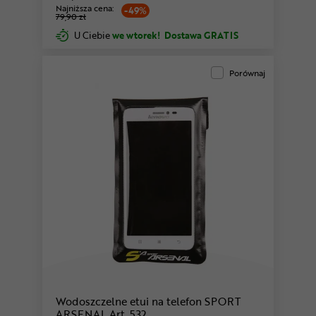
Najniższa cena:
-49%
79,90 zł
U Ciebie
we wtorek!
Dostawa GRATIS
Porównaj
Wodoszczelne etui na telefon SPORT
ARSENAL Art. 532