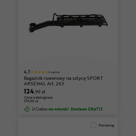
4,7
3 opinie
Bagażnik rowerowy na sztycę SPORT
ARSENAL Art. 263
124
,99 zł
Cena katalogowa:
179,90 zł
U Ciebie
we wtorek!
Dostawa GRATIS
Porównaj