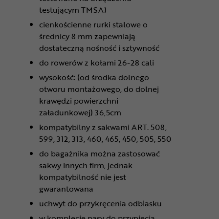
testującym TMSA)
cienkościenne rurki stalowe o
średnicy 8 mm zapewniają
dostateczną nośność i sztywność
do rowerów z kołami 26-28 cali
wysokość: (od środka dolnego
otworu montażowego, do dolnej
krawędzi powierzchni
załadunkowej) 36,5cm
kompatybilny z sakwami ART. 508,
599, 312, 313, 460, 465, 450, 505, 550
do bagażnika można zastosować
sakwy innych firm, jednak
kompatybilność nie jest
gwarantowana
uchwyt do przykręcenia odblasku
w komplecie pasy do przypięcia