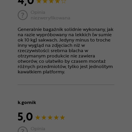
Opinia
niezweryfikowana
Generalnie bagażnik solidnie wykonany, jak
na razie wypróbowany na lekkich (w sumie
ok 10 kg) sakwach. Jedyny minus to troche
inny wygląd na zdjęciach niż w
rzeczywistości: srebrna blacha w
otrzymanym produkcie nie zawiera
otworów, co ułatwiło by czasem montaż
różnych przedmiotów, tylko jest jednolitym
kawałkiem platformy.
k.gornik
5,0
Opinia