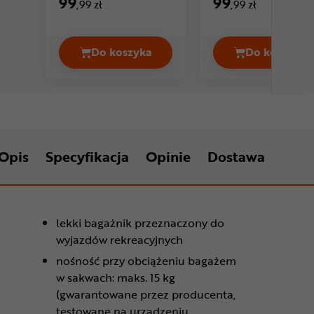
99
99
,99 zł
,99 zł
Do koszyka
Do koszyka
Bagażnik rowerowy tylny EYEN Redw
Bagażni
Opis
Specyfikacja
Opinie
Dostawa
lekki bagażnik przeznaczony do
wyjazdów rekreacyjnych
nośność przy obciążeniu bagażem
w sakwach: maks. 15 kg
(gwarantowane przez producenta,
testowane na urządzeniu