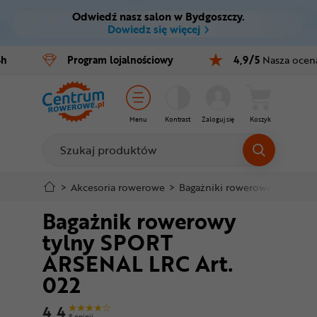
Odwiedź nasz salon w Bydgoszczy.
Ctrl
M
Dowiedz się więcej
Rowery
4h
Program
lojalnościowy
4,9/5
Nasza ocen
Menu główne
E-bike
Informacje o produkcie
Części
Menu
Kontrast
Zaloguj się
Koszyk
Szczegółowe informacje
Akcesoria
Odzież
Stopka
>
Akcesoria rowerowe
>
Bagażniki rowerowe
>
Bagażn
Bagażnik rowerowy
Kaski
Mapa strony
tylny SPORT
Buty
ARSENAL LRC Art.
022
Warsztat
4,4
8 opinii