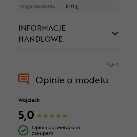
Waga produktu
810 g
INFORMACJE
HANDLOWE
Zgłoś
treści nie
Opinie o modelu
Wojciech
5,0
Opinia potwierdzona
zakupem