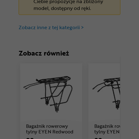
Ciebie propozycje na zbliżony
model, dostępny od ręki.
Zobacz inne z tej kategorii >
Zobacz również
Bagażnik rowerowy
Bagażnik rowerowy
Cena: 99 ,99 zł
Ce
tylny EYEN Redwood
tylny EYEN Cedar