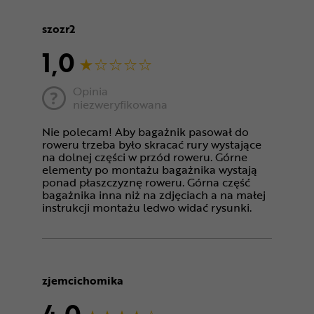
szozr2
1,0
Opinia
niezweryfikowana
Nie polecam! Aby bagażnik pasował do
roweru trzeba było skracać rury wystające
na dolnej części w przód roweru. Górne
elementy po montażu bagażnika wystają
ponad płaszczyznę roweru. Górna część
bagażnika inna niż na zdjęciach a na małej
instrukcji montażu ledwo widać rysunki.
zjemcichomika
4,0