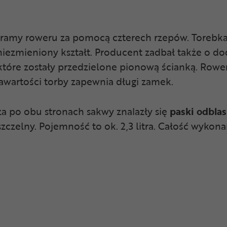
ramy roweru za pomocą czterech rzepów. Torebka
niezmieniony kształt. Producent zadbał także o 
 które zostały przedzielone pionową ścianką. Row
awartości torby zapewnia długi zamek.
a po obu stronach sakwy znalazły się
paski odbla
zelny. Pojemność to ok. 2,3 litra. Całość wykonan