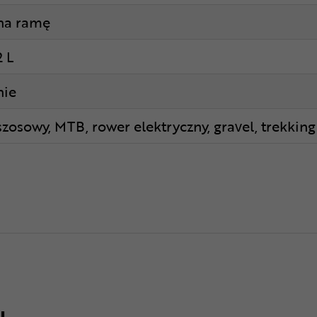
na ramę
2 L
nie
szosowy, MTB, rower elektryczny, gravel, trekking