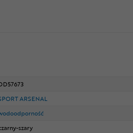
DD57673
SPORT ARSENAL
wodoodporność
czarny-szary