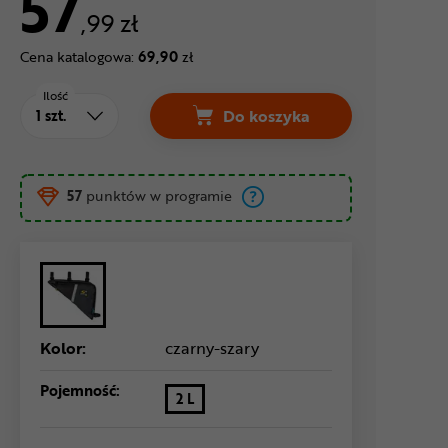
57
,99 zł
Cena katalogowa:
69,90
zł
Ilość
Do koszyka
Torba pod ramę SPORT AR
57
punktów w programie
Kolor:
czarny-szary
Pojemność:
2 L