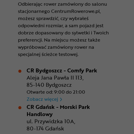
Odbierając rower zamówiony do salonu
stacjonarnego CentrumRowerowe.pl,
możesz sprawdzić, czy wybrałeś
odpowiedni rozmiar, a sam pojazd jest
dobrze dopasowany do sylwetki i Twoich
preferencji. Na miejscu możesz także
wypróbować zamówiony rower na
specjalnej ścieżce testowej.
CR Bydgoszcz - Comfy Park
Aleja Jana Pawła II 113,
85-140 Bydgoszcz
Otwarte od: 9:00 do 21:00
CR Bydgoszcz - Comfy Park
Zobacz więcej
CR Gdańsk - Morski Park
Handlowy
ul. Przywidzka 10A,
80-174 Gdańsk