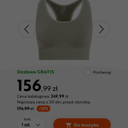
Odżywki
Nowości
Superoferta
Dostawa GRATIS
Porównaj
156
,99 zł
Cena katalogowa:
249,99
zł
Najniższa cena z 30 dni przed obniżką
174,99
zł
-10%
Ilość
Do koszyka