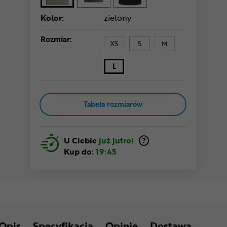
Kolor:
zielony
Rozmiar:
XS
S
M
L
Tabela rozmiarów
U Ciebie
już jutro!
Kup do:
19:45
Opis
Specyfikacja
Opinie
Dostawa