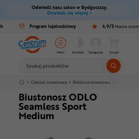
Odwiedź nasz salon w Bydgoszczy.
Ctrl
M
Dowiedz się więcej
Rowery
4h
Program
lojalnościowy
4,9/5
Nasza ocen
Menu główne
E-bike
Informacje o produkcie
Części
Menu
Kontrast
Zaloguj się
Koszyk
Do koszyka
Akcesoria
Odzież
Szczegółowe informacje
>
Odzież rowerowa
>
Bielizna rowerowa
>
Biustonos
Biustonosz ODLO
Kaski
Stopka
Seamless Sport
Buty
Medium
Mapa strony
Warsztat