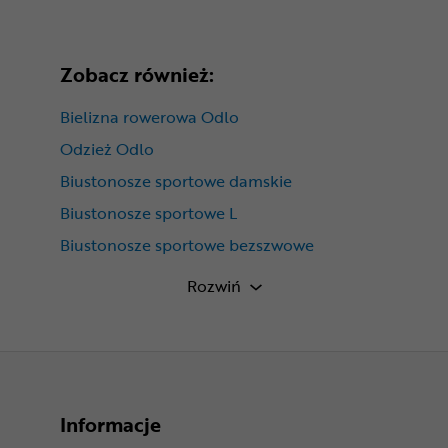
Zobacz również:
Bielizna rowerowa Odlo
Odzież Odlo
Biustonosze sportowe damskie
Biustonosze sportowe L
Biustonosze sportowe bezszwowe
Biustonosze sportowe ze średnim
Rozwiń
wsparciem
Biustonosze sportowe bez zapięcia
Informacje