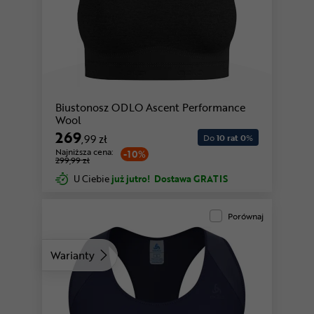
Biustonosz ODLO Ascent Performance
Wool
269
,99 zł
Do
10 rat 0
%
Najniższa cena:
-10%
299,99 zł
U Ciebie
już jutro!
Dostawa GRATIS
Porównaj
Warianty