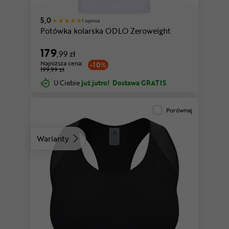
5,0
1 opinia
Potówka kolarska ODLO Zeroweight
179
,99 zł
Najniższa cena:
-10%
199,99 zł
U Ciebie
już jutro!
Dostawa GRATIS
Porównaj
Warianty