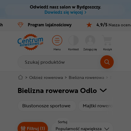
Odwiedź nasz salon w Bydgoszczy.
Ctrl
M
Dowiedz się więcej
Rowery
4h
Program
lojalnościowy
4,9/5
Nasza ocen
Menu główne
E-bike
Filtry
Części
Menu
Kontrast
Zaloguj się
Koszyk
Produkty
Akcesoria
Odzież
Stopka
>
Odzież rowerowa
>
Bielizna rowerowa
>
Bielizna r
Bielizna rowerowa Odlo
Kaski
Mapa strony
Buty
produkty
prod
Biustonosze sportowe
Majtki rowerowe
Warsztat
Sortuj
Sortuj od
Filtruj (1)
Popularność największa