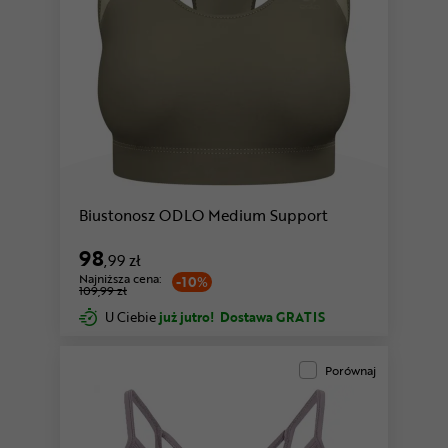
Biustonosz ODLO Medium Support
98
,99 zł
Najniższa cena:
-10%
109,99 zł
U Ciebie
już jutro!
Dostawa GRATIS
Porównaj