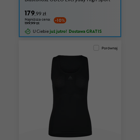
179
,99 zł
Najniższa cena:
-10%
199,99 zł
U Ciebie
już jutro!
Dostawa GRATIS
Porównaj