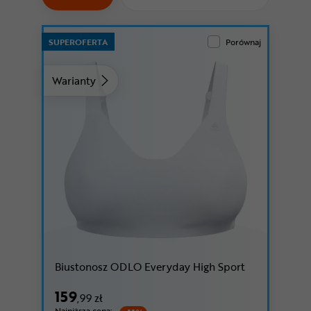
Odżywki
Nowości
SUPEROFERTA
Porównaj
Superoferta
Warianty
Biustonosz ODLO Everyday High Sport
159
,99 zł
Najniższa cena: