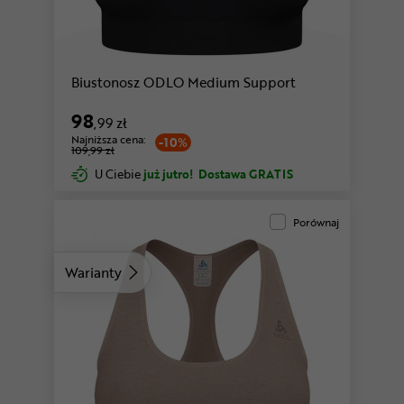
Biustonosz ODLO Medium Support
98
,99 zł
Najniższa cena:
-10%
109,99 zł
U Ciebie
już jutro!
Dostawa GRATIS
Porównaj
Warianty