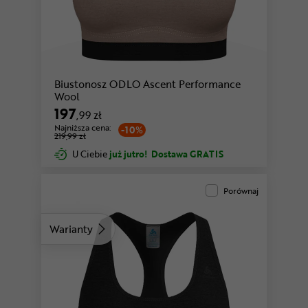
Biustonosz ODLO Ascent Performance
Wool
197
,99 zł
Najniższa cena:
-10%
219,99 zł
U Ciebie
już jutro!
Dostawa GRATIS
Porównaj
Warianty