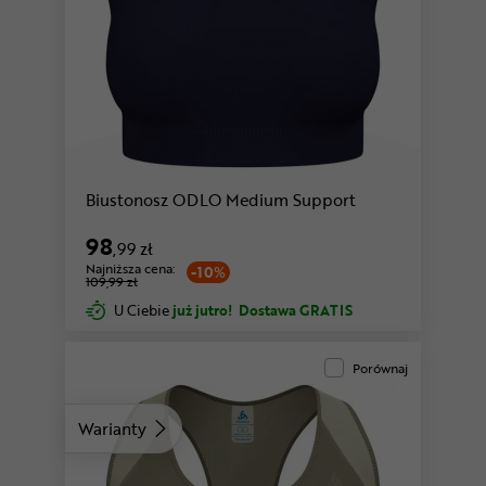
Biustonosz ODLO Medium Support
98
,99 zł
Najniższa cena:
-10%
109,99 zł
U Ciebie
już jutro!
Dostawa GRATIS
Porównaj
Warianty