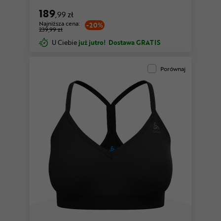
189
,99 zł
Najniższa cena:
-20%
239,99 zł
U Ciebie
już jutro!
Dostawa GRATIS
Porównaj