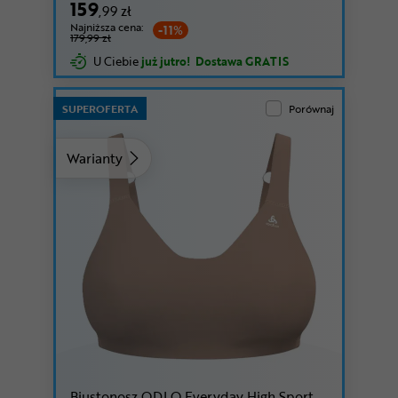
159
,99 zł
Najniższa cena:
-11%
179,99 zł
U Ciebie
już jutro!
Dostawa GRATIS
SUPEROFERTA
Porównaj
Warianty
Biustonosz ODLO Everyday High Sport