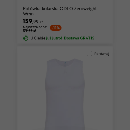
Potówka kolarska ODLO Zeroweight
Wmn
159
,99 zł
Najniższa cena:
-11%
179,99 zł
U Ciebie
już jutro!
Dostawa GRATIS
Porównaj