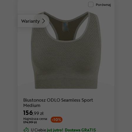
Porównaj
Warianty
Biustonosz ODLO Seamless Sport
Medium
156
,99 zł
Najniższa cena:
-10%
174,99 zł
U Ciebie
już jutro!
Dostawa GRATIS