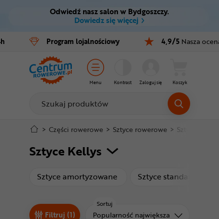
Odwiedź nasz salon w Bydgoszczy.
Ctrl
M
Dowiedz się więcej
Rowery
4h
Program
lojalnościowy
4,9/5
Nasza ocen
Menu główne
E-bike
Filtry
Części
Menu
Kontrast
Zaloguj się
Koszyk
Produkty
Akcesoria
Odzież
Stopka
>
Części rowerowe
>
Sztyce rowerowe
>
Sztyce Kellys
Sztyce Kellys
Kaski
Mapa strony
Buty
produkty
p
Sztyce amortyzowane
Sztyce standardowe
Warsztat
Sortuj
Sortuj od
Filtruj (1)
Popularność największa