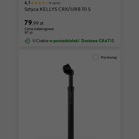
4,1
12 opinii
Sztyca KELLYS CRX/URB 70 S
79
,99 zł
Cena katalogowa:
97 zł
U Ciebie
w poniedziałek!
Dostawa GRATIS
Porównaj