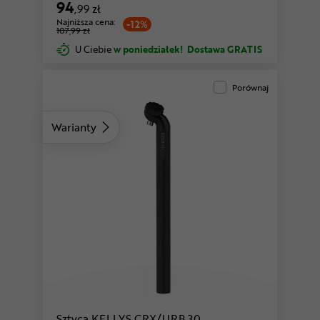
94
,99 zł
Najniższa cena:
-12%
107,99 zł
U Ciebie
w poniedziałek!
Dostawa GRATIS
Porównaj
Warianty
Sztyca KELLYS CRX/URB 30