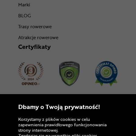
Marki
BLOG
Trasy rowerowe
Atrakcje rowerowe
Certyfikaty
Dołącz do nas
Dbamy o Twoją prywatność!
Korzystamy z plików cookies w celu
zapewnienia prawidłowego funkcjonowania
strony internetowej.
Zgadzając się na wszystkie pliki cookies