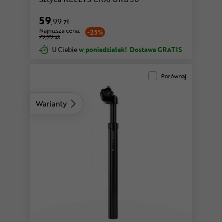
59
,99 zł
Najniższa cena:
-25%
79,99 zł
U Ciebie
w poniedziałek!
Dostawa GRATIS
Porównaj
Warianty