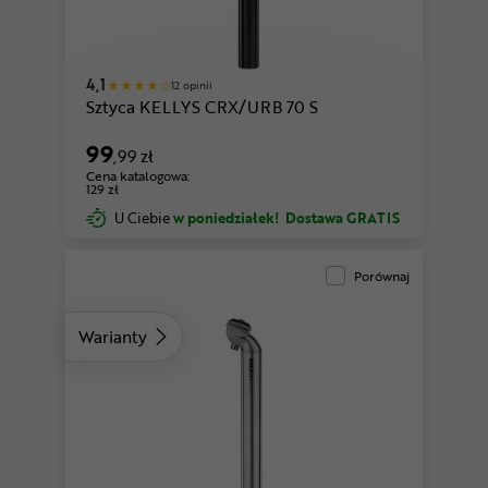
4,1
12 opinii
Sztyca KELLYS CRX/URB 70 S
99
,99 zł
Cena katalogowa:
129 zł
U Ciebie
w poniedziałek!
Dostawa GRATIS
Porównaj
Warianty