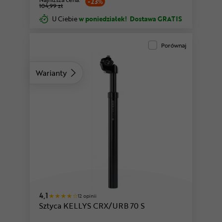
-23%
104,99 zł
U Ciebie
w poniedziałek!
Dostawa GRATIS
Porównaj
Warianty
4,1
12 opinii
Sztyca KELLYS CRX/URB 70 S