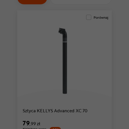
Odżywki
Nowości
Porównaj
Superoferta
Sztyca KELLYS Advanced XC 70
79
,99 zł
Najniższa cena: