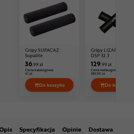
Gripy SUPACAZ
Gripy LIZARD SKIN
Cena: 36 ,99 zł
Cena: 129 
Supalite
DSP 32.3
36
129
,99 zł
,99 zł
Cena katalogowa:
Cena katalogowa:
61 zł
189,90 zł
Do koszyka
Do koszyka
Gripy SUPACAZ Supalite Cena 36,99 
Gripy L
Opis
Specyfikacja
Opinie
Dostawa