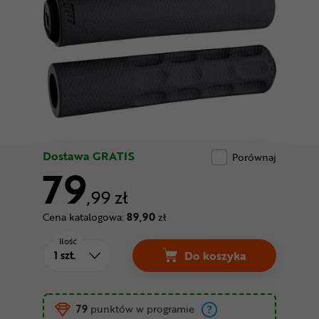
Odżywki
Nowości
Superoferta
Dostawa GRATIS
Porównaj
79
,99 zł
Cena katalogowa:
89,90
zł
Ilość
Do koszyka
Gripy ODI F1 Vapor C
79
punktów w programie