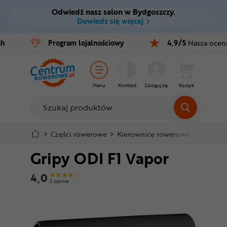
Odwiedź nasz salon w Bydgoszczy.
Ctrl
M
Dowiedz się więcej
Rowery
4h
Program
lojalnościowy
4,9/5
Nasza ocen
Menu główne
E-bike
Informacje o produkcie
Części
Menu
Kontrast
Zaloguj się
Koszyk
Do koszyka
Akcesoria
Odzież
Szczegółowe informacje
>
Części rowerowe
>
Kierownice rowerowe
>
Gripy r
Gripy ODI F1 Vapor
Kaski
Stopka
4,0
Buty
2 opinie
Mapa strony
Warsztat