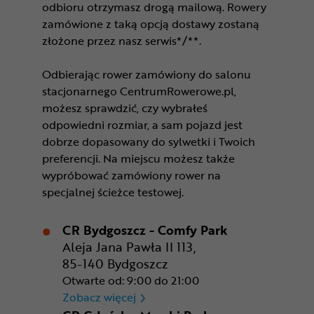
odbioru otrzymasz drogą mailową. Rowery
zamówione z taką opcją dostawy zostaną
złożone przez nasz serwis*/**.
Odbierając rower zamówiony do salonu
stacjonarnego CentrumRowerowe.pl,
możesz sprawdzić, czy wybrałeś
odpowiedni rozmiar, a sam pojazd jest
dobrze dopasowany do sylwetki i Twoich
preferencji. Na miejscu możesz także
wypróbować zamówiony rower na
specjalnej ścieżce testowej.
CR Bydgoszcz - Comfy Park
Aleja Jana Pawła II 113,
85-140 Bydgoszcz
Otwarte od: 9:00 do 21:00
CR Bydgoszcz - Comfy Park
Zobacz więcej