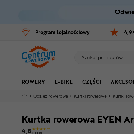
Odwie
Control
M
Program
lojalnościowy
4,9
Menu główne
Informacje o produkcie
Do koszyka
ROWERY
E-BIKE
CZĘŚCI
AKCESO
Szczegółowe informacje
>
Odzież rowerowa
>
Kurtki rowerowe
>
Kurtki ro
Stopka
Kurtka rowerowa EYEN Ar
Mapa strony
4,8
5 opinii