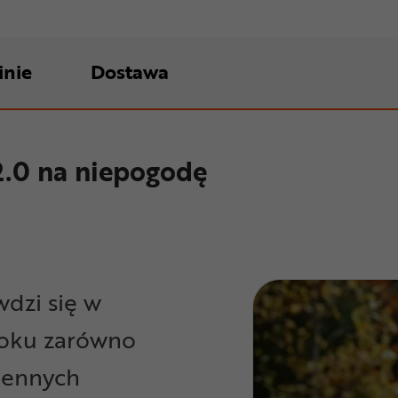
inie
Dostawa
2.0 na niepogodę
wdzi się w
roku zarówno
ziennych