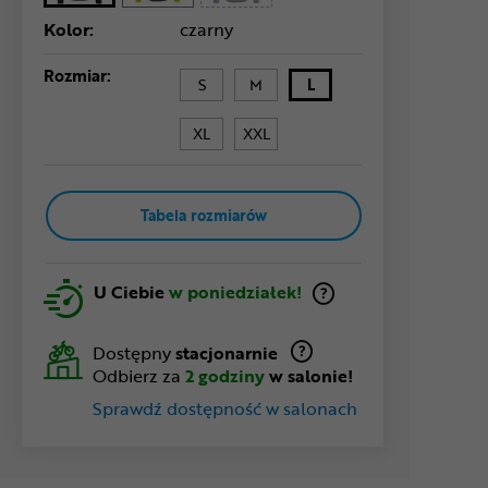
Kolor:
czarny
Rozmiar:
S
M
L
XL
XXL
Tabela rozmiarów
U Ciebie
w poniedziałek!
Dostępny
stacjonarnie
Odbierz za
2 godziny
w salonie!
Sprawdź dostępność w salonach