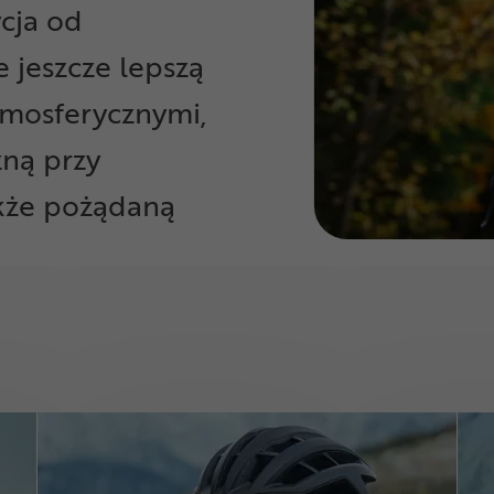
cja od
 jeszcze lepszą
mosferycznymi,
zną przy
akże pożądaną