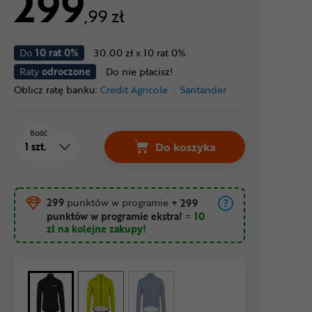
299
,99 zł
Do
10 rat 0%
30.00 zł x 10 rat 0%
Raty
odroczone
Do nie płacisz!
Oblicz ratę banku:
Credit Agricole
Santander
Ilość
Do koszyka
299
punktów w programie
+ 299
punktów w programie ekstra!
=
10
zł
na kolejne zakupy!