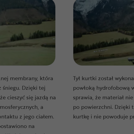
alnej membrany, która
Tył kurtki został wykona
 śniegu. Dzięki tej
powłoką hydrofobową w 
e cieszyć się jazdą na
sprawia, że materiał ni
mosferycznych, a
po powierzchni. Dzięki 
ntaktu z jego ciałem.
kurtkę i nie powoduje 
 postawiono na