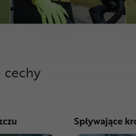
e cechy
zczu
Spływające kr