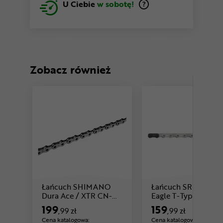
U Ciebie
w sobotę!
Zobacz również
Łańcuch SHIMANO
Łańcuch SRAM GX
Cen
Dura Ace / XTR CN-
Eagle T-Type
Cena: 199 ,99 zł
M9100
199
159
,99 zł
,99 zł
Cena katalogowa:
Cena katalogowa: