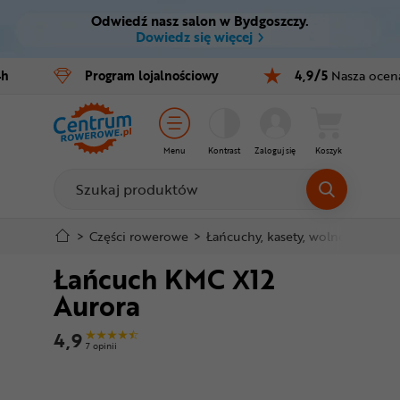
Odwiedź nasz salon w Bydgoszczy.
Ctrl
M
Dowiedz się więcej
Rowery
4h
Program
lojalnościowy
4,9/5
Nasza ocen
Menu główne
E-bike
Informacje o produkcie
Części
Menu
Kontrast
Zaloguj się
Koszyk
Do koszyka
Akcesoria
Odzież
Szczegółowe informacje
>
Części rowerowe
>
Łańcuchy, kasety, wolnobiegi
>
Ł
Łańcuch KMC X12
Kaski
Stopka
Aurora
Buty
Mapa strony
4,9
7 opinii
Warsztat