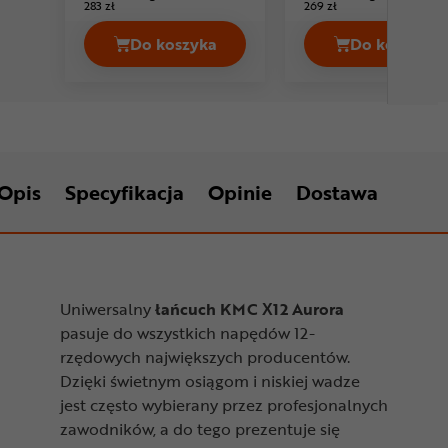
283 zł
269 zł
Do koszyka
Do koszyka
Łańcuch SHIMANO Dura Ace / XTR C
Łańcuch
Opis
Specyfikacja
Opinie
Dostawa
Uniwersalny
łańcuch KMC X12 Aurora
pasuje do wszystkich napędów 12-
rzędowych największych producentów.
Dzięki świetnym osiągom i niskiej wadze
jest często wybierany przez profesjonalnych
zawodników, a do tego prezentuje się