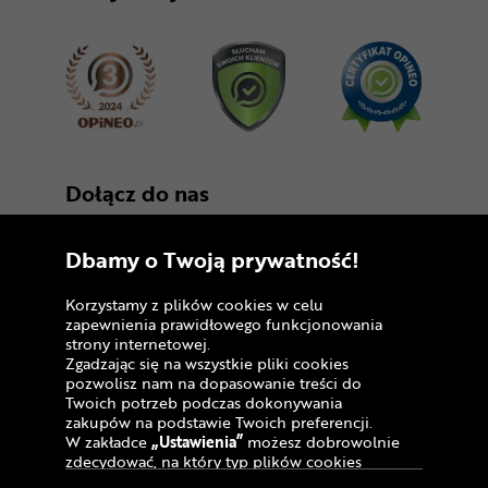
Dołącz do nas
Dbamy o Twoją prywatność!
Korzystamy z plików cookies w celu
zapewnienia prawidłowego funkcjonowania
strony internetowej.
Zgadzając się na wszystkie pliki cookies
Copyright © 2005 - 2026
pozwolisz nam na dopasowanie treści do
Twoich potrzeb podczas dokonywania
Polityka prywatności i zasady korzystania z
zakupów na podstawie Twoich preferencji.
serwisu
W zakładce
„Ustawienia”
możesz dobrowolnie
zdecydować, na który typ plików cookies
Informacja o plikach cookies
chciałbyś zezwolić.