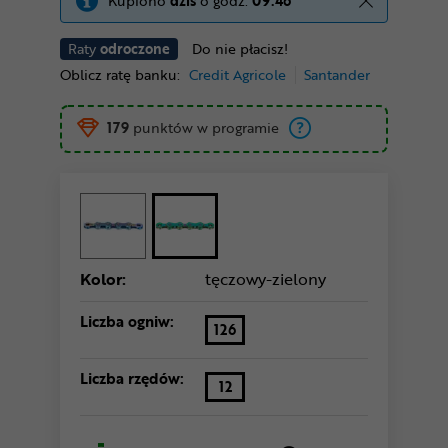
Kupiono
dziś
o godz.
09:46
Raty
odroczone
Do nie płacisz!
Oblicz ratę banku:
Credit Agricole
Santander
179
punktów w programie
Kolor:
tęczowy-zielony
Liczba ogniw:
126
Liczba rzędów:
12