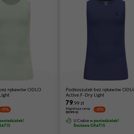
 bez rękawów ODLO
Podkoszulek bez rękawów ODL
Light
Active F-Dry Light
79
,99 zł
Najniższa cena:
-11%
-11%
89,99 zł
poniedziałek!
U Ciebie
w poniedziałek!
RATIS
Dostawa GRATIS