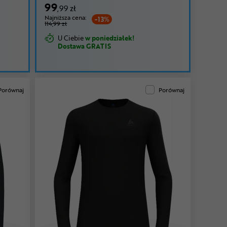
99
,99 zł
Najniższa cena:
-13%
114,99 zł
U Ciebie
w poniedziałek!
Dostawa GRATIS
Porównaj
Porównaj