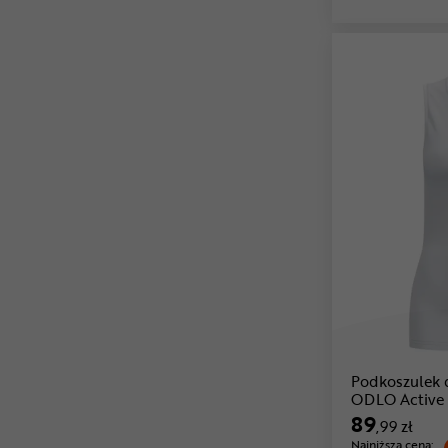
Podkoszulek 
ODLO Active 
89
,99 zł
Najniższa cena: