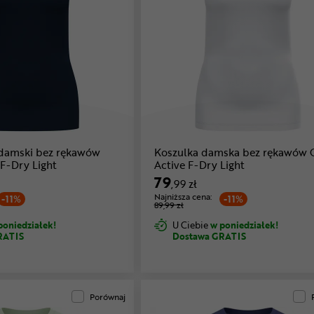
damski bez rękawów
Koszulka damska bez rękawów
F-Dry Light
Active F-Dry Light
79
,99 zł
Najniższa cena:
-11%
-11%
89,99 zł
poniedziałek!
U Ciebie
w poniedziałek!
RATIS
Dostawa GRATIS
Porównaj