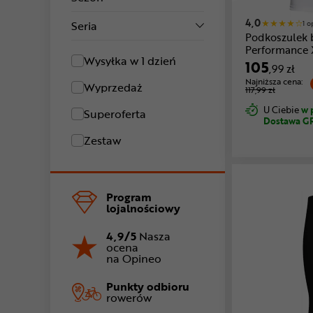
4,0
Seria
1 o
Podkoszulek
Performance 
Wysyłka w 1 dzień
105
,99 zł
Najniższa cena:
Wyprzedaż
117,99 zł
U Ciebie
w 
Superoferta
Dostawa G
Zestaw
Program
lojalnościowy
4,9/5
Nasza
ocena
na Opineo
Punkty odbioru
rowerów