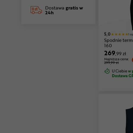
Dostawa
gratis w
24h
5,0
1 o
Spodnie ter
160
269
,99 zł
Najniższa cena:
299,99 zł
U Ciebie
w 
Dostawa G