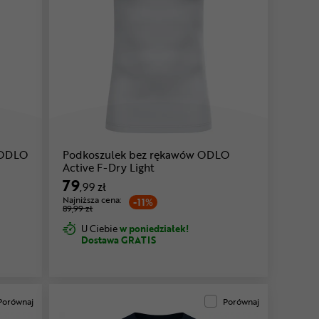
 ODLO
Podkoszulek bez rękawów ODLO
Active F-Dry Light
79
,99 zł
Najniższa cena:
-11%
89,99 zł
U Ciebie
w poniedziałek!
Dostawa GRATIS
Porównaj
Porównaj