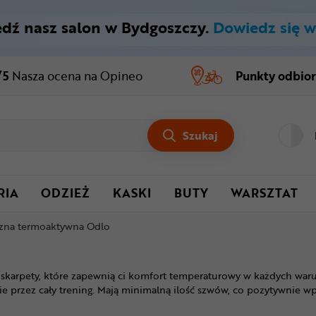
dź nasz salon w Bydgoszczy.
Dowiedz się w
/5
Nasza ocena
na Opineo
Punkty odbio
Szukaj
RIA
ODZIEŻ
KASKI
BUTY
WARSZTAT
izna termoaktywna Odlo
 i skarpety, które zapewnią ci komfort temperaturowy w każdych wa
e przez cały trening. Mają minimalną ilość szwów, co pozytywnie wp