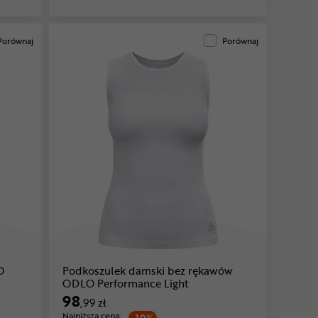
Porównaj
Porównaj
O
Podkoszulek damski bez rękawów
ODLO Performance Light
98
,99 zł
Najniższa cena: