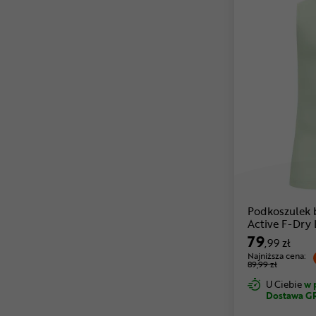
Podkoszulek
Active F-Dry 
79
,99 zł
Najniższa cena:
89,99 zł
U Ciebie
w 
Dostawa G