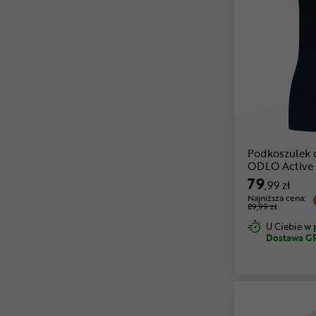
Podkoszulek 
ODLO Active 
79
,99 zł
Najniższa cena:
89,99 zł
U Ciebie
w 
Dostawa G