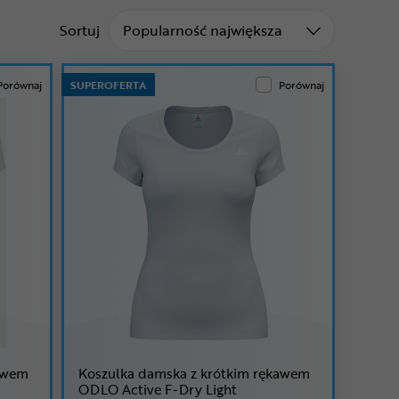
Sortuj od
Sortuj
Popularność największa
Porównaj
SUPEROFERTA
Porównaj
kawem
Koszulka damska z krótkim rękawem
ODLO Active F-Dry Light