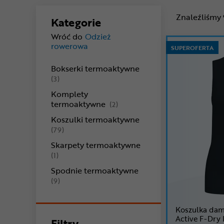
Znaleźliśmy
Kategorie
Wróć do
Odzież
rowerowa
SUPEROFERTA
Bokserki termoaktywne
produkty
(3)
Komplety
produkty
termoaktywne
(2)
Koszulki termoaktywne
produkty
(79)
Skarpety termoaktywne
produkty
(1)
Spodnie termoaktywne
produkty
(9)
Koszulka da
Active F-Dry 
Filtry