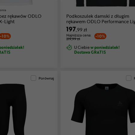
pinia
 bez rękawów ODLO
Podkoszulek damski z długim
X-Light
rękawem ODLO Performance Lig
Top Crew Neck L/S
197
,99 zł
Najniższa cena:
-10%
-10%
219,99 zł
poniedziałek!
U Ciebie
w poniedziałek!
RATIS
Dostawa GRATIS
Porównaj