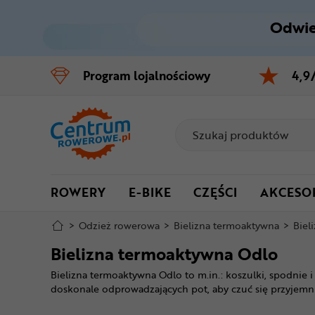
Odwie
Control
M
Program
lojalnościowy
4,9
Menu główne
Filtry
Produkty
ROWERY
E-BIKE
CZĘŚCI
AKCESO
Stopka
>
Odzież rowerowa
>
Bielizna termoaktywna
>
Biel
Mapa strony
Bielizna termoaktywna Odlo
Bielizna termoaktywna Odlo to m.in.: koszulki, spodnie
doskonale odprowadzających pot, aby czuć się przyjemni