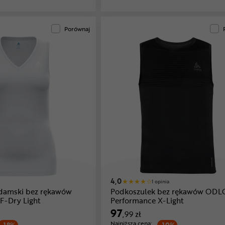
Porównaj
4,0
1 opinia
damski bez rękawów
Podkoszulek bez rękawów ODL
F-Dry Light
Performance X-Light
97
,99 zł
Najniższa cena: