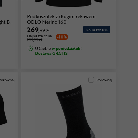
Podkoszulek z długim rękawem
ht Bl
ODLO Merino 160
269
,99 zł
Do
10 rat 0
%
Najniższa cena:
-10%
299,99 zł
U Ciebie
w poniedziałek!
Dostawa GRATIS
Porównaj
Porównaj