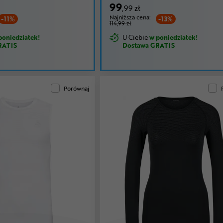
99
,99 zł
Najniższa cena:
-11%
-13%
114,99 zł
poniedziałek!
U Ciebie
w poniedziałek!
RATIS
Dostawa GRATIS
Porównaj