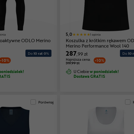
5,0
pinia
1 opinia
moaktywne ODLO Merino
Koszulka z krótkim rękawem O
Merino Performance Wool 140
287
Do
10 rat 0
%
,99 zł
Do
10 r
Najniższa cena:
-10%
-10%
319,99 zł
poniedziałek!
U Ciebie
w poniedziałek!
RATIS
Dostawa GRATIS
Porównaj