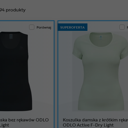
94
produkty
Porównaj
SUPEROFERTA
mska bez rękawów ODLO
Koszulka damska z krótkim rę
Light
ODLO Active F-Dry Light