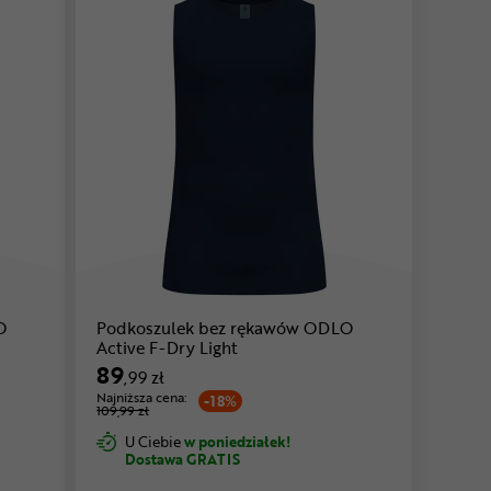
O
Podkoszulek bez rękawów ODLO
Active F-Dry Light
89
,99 zł
Najniższa cena:
-18%
109,99 zł
U Ciebie
w poniedziałek!
Dostawa GRATIS