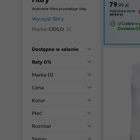
79
,99 zł
Wybranie filtra przeładuje listę
Najniższa cena:
89,99 zł
Wyczyść filtry
U Ciebie
w 
Marka:
ODLO
Dostawa G
Dostępne w salonie
Raty 0%
Marka
(1)
Cena
Kolor
Płeć
Rozmiar
Sezon