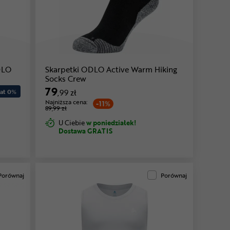
DLO
Skarpetki ODLO Active Warm Hiking
Socks Crew
79
at 0
%
,99 zł
Najniższa cena:
-11%
89,99 zł
U Ciebie
w poniedziałek!
Dostawa GRATIS
Porównaj
Porównaj