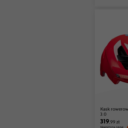
Kask rowero
3.0
319
,99 zł
Najniższa cena: