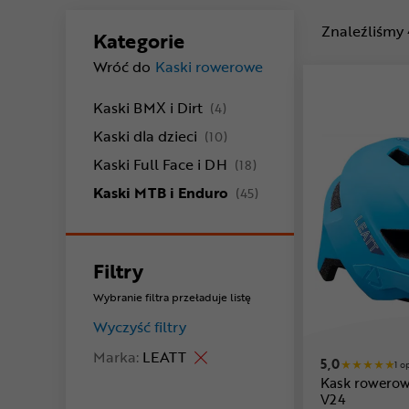
Znaleźliśmy
Kategorie
Wróć do
Kaski rowerowe
produkty
Kaski BMX i Dirt
(4)
produkty
Kaski dla dzieci
(10)
produkty
Kaski Full Face i DH
(18)
produkty
Kaski MTB i Enduro
(45)
Filtry
Wybranie filtra przeładuje listę
Wyczyść filtry
Marka:
LEATT
5,0
1 o
Kask rowerow
V24