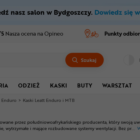
dź nasz salon w Bydgoszczy.
Dowiedz się w
/5
Nasza ocena
na Opineo
Punkty odbio
Szukaj
RIA
ODZIEŻ
KASKI
BUTY
WARSZTAT
i Enduro
>
Kaski Leatt Enduro i MTB
ktowane przez południowoafrykańskiego producenta, który swoją uw
kie, wytrzymałe i mające rozbudowane systemy wentylacji. Bez pr
...
W