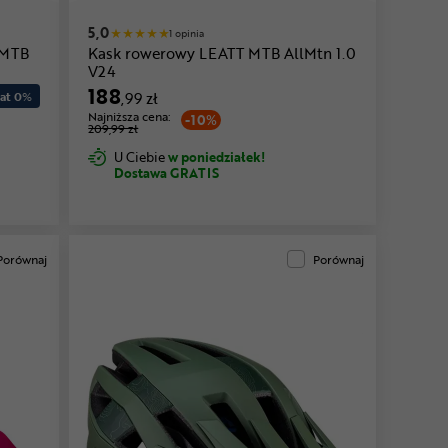
5,0
1 opinia
 MTB
Kask rowerowy LEATT MTB AllMtn 1.0
V24
188
at 0
%
,99 zł
Najniższa cena:
-10%
209,99 zł
U Ciebie
w poniedziałek!
Dostawa GRATIS
Porównaj
Porównaj