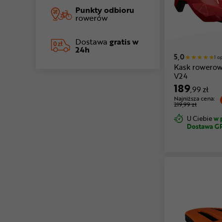
Punkty odbioru
rowerów
Dostawa
gratis w
24h
5,0
1 o
Kask rowerow
V24
189
,99 zł
Najniższa cena:
219,99 zł
U Ciebie
w 
Dostawa G