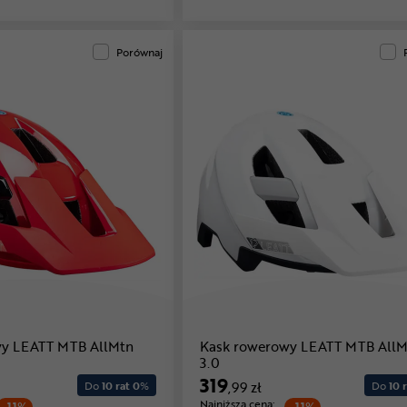
Porównaj
wy LEATT MTB AllMtn
Kask rowerowy LEATT MTB AllM
3.0
319
Do
10 rat 0
%
,99 zł
Do
10 r
Najniższa cena: