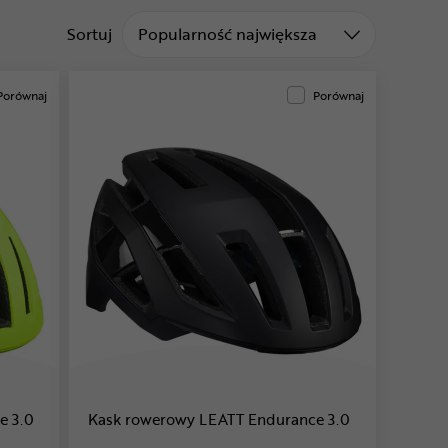
Sortuj od
Sortuj
Popularność największa
Porównaj
Porównaj
e 3.0
Kask rowerowy LEATT Endurance 3.0