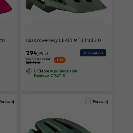
tn
Kask rowerowy LEATT MTB Trail 3.0
294
,99 zł
Do
10 rat 0
%
Najniższa cena:
-10%
329,99 zł
U Ciebie
w poniedziałek!
Dostawa GRATIS
Porównaj
Porównaj