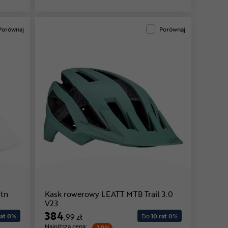
Porównaj
Porównaj
tn
Kask rowerowy LEATT MTB Trail 3.0
V23
384
at 0
%
,99 zł
Do
10 rat 0
%
Najniższa cena: