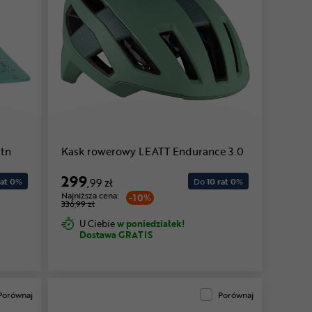
tn
Kask rowerowy LEATT Endurance 3.0
299
at 0
%
,99 zł
Do
10 rat 0
%
Najniższa cena:
-10%
336,99 zł
U Ciebie
w poniedziałek!
Dostawa GRATIS
Porównaj
Porównaj