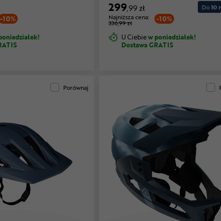
299
,99 zł
Do
10 r
Najniższa cena:
-10%
-10%
336,99 zł
poniedziałek!
U Ciebie
w poniedziałek!
RATIS
Dostawa GRATIS
Porównaj