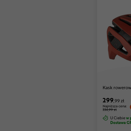
Kask rowerow
299
,99 zł
Najniższa cena:
336,99 zł
U Ciebie
w 
Dostawa G