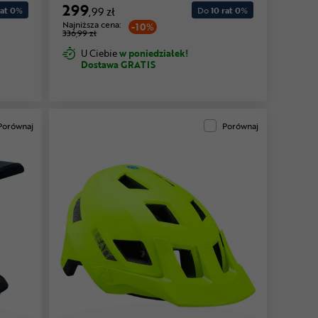
299
at 0
%
,99 zł
Do
10 rat 0
%
Najniższa cena:
-10%
336,99 zł
U Ciebie
w poniedziałek!
Dostawa GRATIS
Porównaj
Porównaj