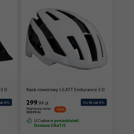
 3.0
Kask rowerowy LEATT Endurance 3.0
299
at 0
%
,99 zł
Do
10 rat 0
%
Najniższa cena:
-10%
336,99 zł
U Ciebie
w poniedziałek!
Dostawa GRATIS