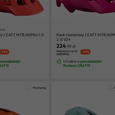
pinia
y LEATT MTB AllMtn 1.0
Kask rowerowy LEATT MTB AllM
2.0 V24
224
,99 zł
Najniższa cena:
-13%
-10%
249,99 zł
poniedziałek!
U Ciebie
w poniedziałek!
RATIS
Dostawa GRATIS
Porównaj