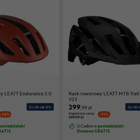
y LEATT Endurance 3.0
Kask rowerowy LEATT MTB Trail
V23
299
Do
10 rat 0
%
,99 zł
Do
10 r
Najniższa cena:
-10%
-11%
339,99 zł
poniedziałek!
U Ciebie
w poniedziałek!
RATIS
Dostawa GRATIS