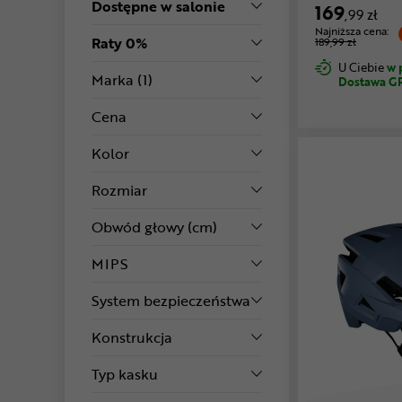
Dostępne w salonie
169
,99 zł
Najniższa cena:
Raty 0%
189,99 zł
U Ciebie
w 
Marka
(1)
Dostawa G
Cena
Kolor
Rozmiar
Obwód głowy (cm)
MIPS
System bezpieczeństwa
Konstrukcja
Typ kasku