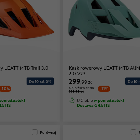
y LEATT MTB Trail 3.0
Kask rowerowy LEATT MTB AllM
2.0 V23
299
Do
10 rat 0
%
,99 zł
Do
10 r
Najniższa cena:
-10%
-11%
339,99 zł
poniedziałek!
U Ciebie
w poniedziałek!
RATIS
Dostawa GRATIS
Porównaj