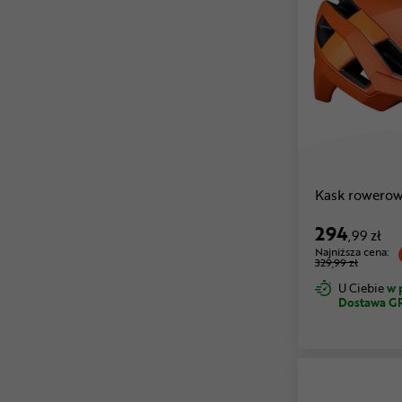
Kask rowerow
294
,99 zł
Najniższa cena:
329,99 zł
U Ciebie
w 
Dostawa G