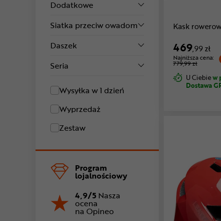
Dodatkowe
Siatka przeciw owadom
Kask rowerow
Daszek
469
,99 zł
Najniższa cena:
779,99 zł
Seria
U Ciebie
w 
Dostawa G
Wysyłka w 1 dzień
Wyprzedaż
Zestaw
Program
lojalnościowy
4,9/5
Nasza
ocena
na Opineo