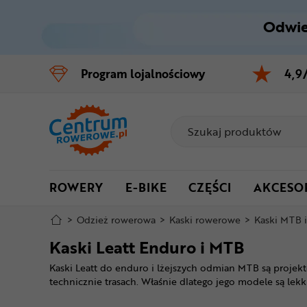
Odwie
Control
M
Program
lojalnościowy
4,9
Menu główne
Filtry
Produkty
ROWERY
E-BIKE
CZĘŚCI
AKCESO
Stopka
>
Odzież rowerowa
>
Kaski rowerowe
>
Kaski MTB 
Mapa strony
Kaski Leatt Enduro i MTB
Kaski Leatt do enduro i lżejszych odmian MTB są proje
technicznie trasach. Właśnie dlatego jego modele są lek