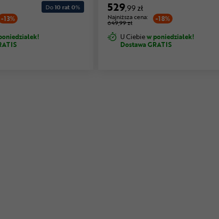
529
Do
10 rat 0
%
,99 zł
Najniższa cena:
-13%
-18%
649,99 zł
poniedziałek!
U Ciebie
w poniedziałek!
RATIS
Dostawa GRATIS