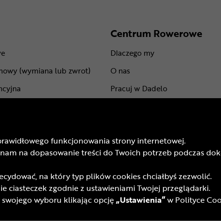
Centrum Rowerowe
we
Dlaczego my
mowy (wymiana lub zwrot)
O nas
ncyjna
Pracuj w Dadelo
centów
Kontakt
Marki
prawidłowego funkcjonowania strony internetowej.
mu lojalnościowego
BLOG
isz nam na dopasowanie treści do Twoich potrzeb podczas 
odarunkowych
Trasy rowerowe
ydować, na który typ plików cookies chciałbyś zezwolić.
 promocyjnych
Atrakcje rowerowe
e ciasteczek zgodnie z ustawieniami Twojej przeglądarki.
yfrowych (DSA)
wojego wyboru klikając opcję
„Ustawienia”
w Polityce Coo
wa