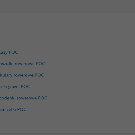
luzy POC
oszulki rowerowe POC
kulary rowerowe POC
aski gravel POC
podenki rowerowe POC
amizelki POC