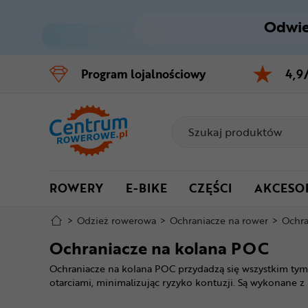
Odwie
Control
M
Program
lojalnościowy
4,9
Menu główne
Filtry
Produkty
ROWERY
E-BIKE
CZĘŚCI
AKCESO
Stopka
>
Odzież rowerowa
>
Ochraniacze na rower
>
Ochra
Mapa strony
Ochraniacze na kolana POC
Ochraniacze na kolana POC przydadzą się wszystkim tym 
otarciami, minimalizując ryzyko kontuzji. Są wykonane 