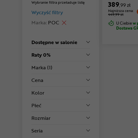
Wybranie filtra przeładuje listę
389
,99 zł
Najniższa cena:
Wyczyść filtry
449,99 zł
Marka:
POC
U Ciebie
w 
Dostawa G
Dostępne w salonie
Raty 0%
Marka
(1)
Cena
Kolor
Płeć
Rozmiar
Seria