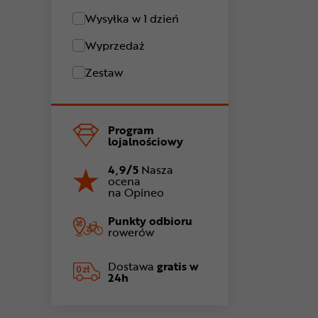
Wysyłka w 1 dzień
Wyprzedaż
Zestaw
Program
lojalnościowy
4,9/5
Nasza
ocena
na Opineo
Punkty odbioru
rowerów
Dostawa
gratis w
24h