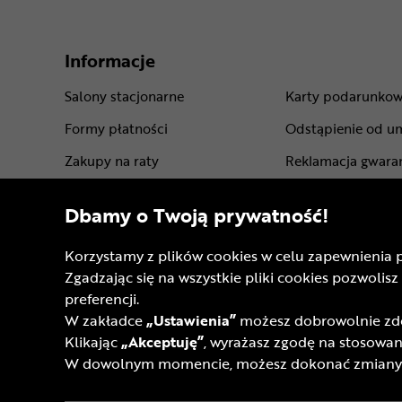
Informacje
Salony stacjonarne
Karty podarunko
Formy płatności
Odstąpienie od u
Zakupy na raty
Reklamacja gwara
Leasing roweru
Gwarancje produ
Dbamy o Twoją prywatność!
Dostawa - koszt i opcje
Regulamin sklepu
Korzystamy z plików cookies w celu zapewnienia 
Punkty odbioru rowerów
Regulamin progra
Zgadzając się na wszystkie pliki cookies pozwol
Sprawdź status zamówienia
Regulamin kart p
preferencji.
W zakładce
„Ustawienia”
możesz dobrowolnie zdec
Pomoc techniczna
Regulaminy akcji
Klikając
„Akceptuję”
, wyrażasz zgodę na stosowani
FAQ
Akt o Usługach C
W dowolnym momencie, możesz dokonać zmiany s
Opinie
Dostępność cyfro