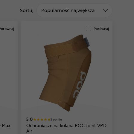
Sortuj od
Sortuj
Popularność największa
Porównaj
Porównaj
5,0
3 opinie
D Max
Ochraniacze na kolana POC Joint VPD
Air