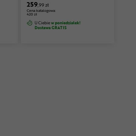
259
,99 zł
Cena katalogowa:
420 zł
U Ciebie
w poniedziałek!
Dostawa GRATIS