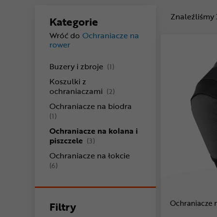
Znaleźliśmy
Kategorie
Wróć do
Ochraniacze na
rower
produkty
Buzery i zbroje
(1)
Koszulki z
produkty
ochraniaczami
(2)
Ochraniacze na biodra
produkty
(1)
Ochraniacze na kolana i
produkty
piszczele
(3)
Ochraniacze na łokcie
produkty
(6)
Ochraniacze 
Filtry