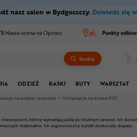
dź nasz salon w Bydgoszczy.
Dowiedz się w
/5
Nasza ocena
na Opineo
Punkty odbio
Szukaj
RIA
ODZIEŻ
KASKI
BUTY
WARSZTAT
niacze na kolana i piszczele
>
Ochraniacze na kolana POC
rowerzystom, którzy wybierają jazdę po trudnym terenie. Ich kons
z mocnych materiałów. Ich ergonomiczny kształt doskonale dopaso
...