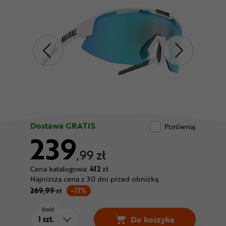
Odżywki
Nowości
Superoferta
Dostawa GRATIS
Porównaj
239
,99 zł
Cena katalogowa:
412
zł
Najniższa cena z 30 dni przed obniżką
269,99
zł
-11%
Ilość
Do koszyka