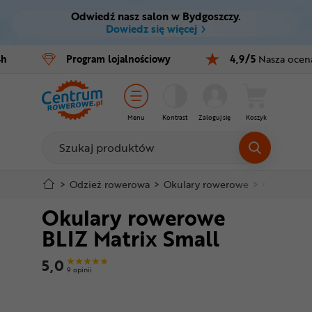
Odwiedź nasz salon w Bydgoszczy.
Ctrl
M
Dowiedz się więcej
Rowery
4h
Program
lojalnościowy
4,9/5
Nasza ocen
Menu główne
E-bike
Informacje o produkcie
Części
Menu
Kontrast
Zaloguj się
Koszyk
Do koszyka
Akcesoria
Odzież
Szczegółowe informacje
>
Odzież rowerowa
>
Okulary rowerowe
>
Okulary s
Okulary rowerowe
Kaski
Stopka
BLIZ Matrix Small
Buty
Mapa strony
5,0
9 opinii
Warsztat