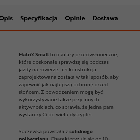
Opis
Specyfikacja
Opinie
Dostawa
Matrix Small
to okulary przeciwsłoneczne,
które doskonale sprawdzą się podczas
jazdy na rowerze. Ich konstrukcja
zaprojektowana została w taki sposób, aby
zapewnić jak najlepszą ochronę przed
słońcem. Z powodzeniem mogą być
wykorzystywane także przy innych
aktywnościach, co sprawia, że jedna para
wystarczy Ci do wielu dyscyplin.
Soczewka powstała z
solidnego
poliwęglanu
. Charakteryzuje się on 10-