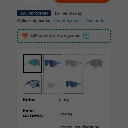
Raty
odroczone
Do nie płacisz!
Oblicz ratę banku:
Credit Agricole
Santander
239
punktów w programie
Kolor:
biały
Kolor
czarne
soczewek:
czarne, przydymione