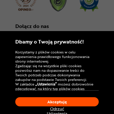
Dołącz do nas
Dbamy o Twoją prywatność!
Korzystamy z plików cookies w celu
zapewnienia prawidłowego funkcjonowania
strony internetowej.
Zgadzając się na wszystkie pliki cookies
Copyright © 2005 - 2026
pozwolisz nam na dopasowanie treści do
Twoich potrzeb podczas dokonywania
Polityka prywatności i zasady korzystania z
zakupów na podstawie Twoich preferencji.
serwisu
W zakładce
„Ustawienia”
możesz dobrowolnie
zdecydować, na który typ plików cookies
Informacja o plikach cookies
chciałbyś zezwolić.
Klikając
„Akceptuję”
, wyrażasz zgodę na
Mapa witryny
Akceptuję
stosowanie ciasteczek zgodnie z ustawieniami
Twojej przeglądarki.
Odrzuć
W dowolnym momencie, możesz dokonać
Ustawienia