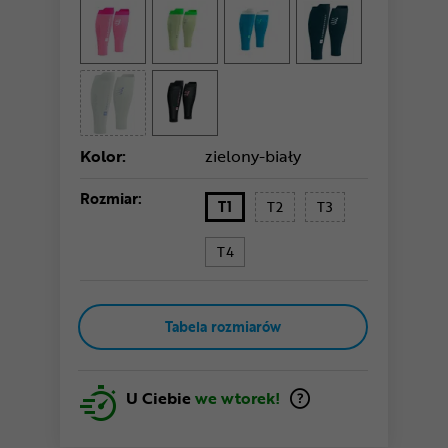
Kolor:
zielony-biały
Rozmiar:
T1
T2
T3
T4
Tabela rozmiarów
U Ciebie
we wtorek!