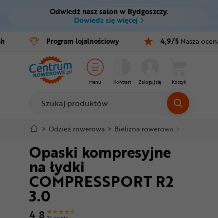
Odwiedź nasz salon w Bydgoszczy.
Ctrl
M
Dowiedz się więcej
Rowery
4h
Program
lojalnościowy
4,9/5
Nasza ocen
Menu główne
E-bike
Informacje o produkcie
Części
Menu
Kontrast
Zaloguj się
Koszyk
Do koszyka
Akcesoria
Odzież
Szczegółowe informacje
>
Odzież rowerowa
>
Bielizna rowerowa
>
Odzież ko
Opaski kompresyjne
Kaski
Stopka
na łydki
Buty
COMPRESSPORT R2
Mapa strony
3.0
Warsztat
4,8
24 opinie