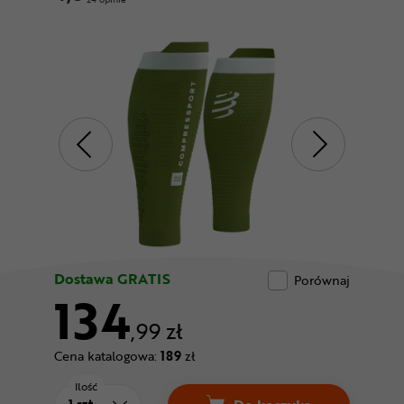
Odżywki
Nowości
Superoferta
Dostawa GRATIS
Porównaj
134
,99 zł
Cena katalogowa:
189
zł
Ilość