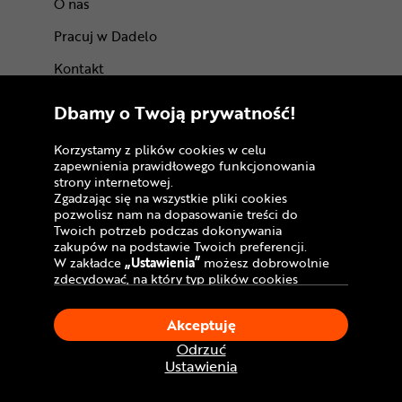
O nas
Pracuj w Dadelo
Kontakt
Marki
Dbamy o Twoją prywatność!
BLOG
Korzystamy z plików cookies w celu
Trasy rowerowe
zapewnienia prawidłowego funkcjonowania
strony internetowej.
Atrakcje rowerowe
Zgadzając się na wszystkie pliki cookies
pozwolisz nam na dopasowanie treści do
Certyfikaty
Twoich potrzeb podczas dokonywania
zakupów na podstawie Twoich preferencji.
W zakładce
„Ustawienia”
możesz dobrowolnie
zdecydować, na który typ plików cookies
chciałbyś zezwolić.
Klikając
„Akceptuję”
, wyrażasz zgodę na
Akceptuję
stosowanie ciasteczek zgodnie z ustawieniami
Twojej przeglądarki.
Odrzuć
W dowolnym momencie, możesz dokonać
Ustawienia
zmiany swojego wyboru klikając opcję
Dołącz do nas
„Ustawienia”
w Polityce Cookies.