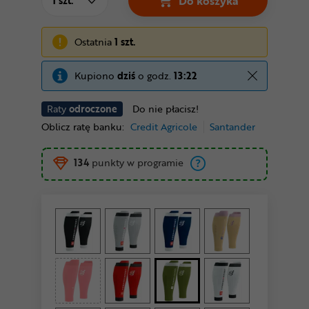
Do koszyka
Ostatnia
1 szt.
Kupiono
dziś
o godz.
13:22
Raty
odroczone
Do nie płacisz!
Oblicz ratę banku:
Credit Agricole
Santander
134
punkty w programie