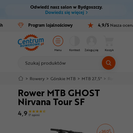
Odwiedź nasz salon w Bydgoszczy.
Ctrl
M
Dowiedz się więcej
Rowery
4h
Program
lojalnościowy
4,9/5
Nasza ocen
Menu główne
E-bike
Informacje o produkcie
Części
Menu
Kontrast
Zaloguj się
Koszyk
Do koszyka
Akcesoria
Odzież
Szczegółowe informacje
>
Rowery
>
Górskie MTB
>
MTB 27,5"
>
Rower MTB G
Rower MTB GHOST
Kaski
Stopka
Nirvana Tour SF
Buty
Mapa strony
4,9
17 opinii
Warsztat