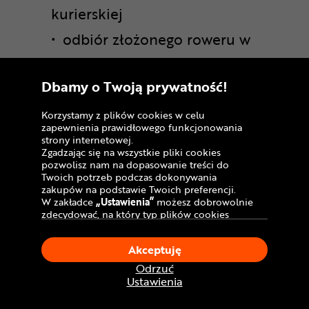
kurierskiej
odbiór złożonego roweru w
punkcie
(czas złożenia: do 3 dni
.
Dbamy o Twoją prywatność!
roboczych)
Korzystamy z plików cookies w celu
zapewnienia prawidłowego funkcjonowania
Rowerki biegowe nie podlegają
strony internetowej.
usłudze „wstępnego złożenia” oraz
Zgadzając się na wszystkie pliki cookies
pozwolisz nam na dopasowanie treści do
„całkowitego montażu z odbiorem w
Twoich potrzeb podczas dokonywania
punkcie”. Dodatkowo rowerki
zakupów na podstawie Twoich preferencji.
W zakładce
„Ustawienia”
możesz dobrowolnie
biegowe, a także dziecięce w
zdecydować, na który typ plików cookies
rozmiarach 12-, 14- i 16 cali nie są
chciałbyś zezwolić.
Klikając
„Akceptuję”
, wyrażasz zgodę na
dostarczane w ramach usługi „roweru
Akceptuję
stosowanie ciasteczek zgodnie z ustawieniami
gotowego do jazdy”. Dostępne dla
Twojej przeglądarki.
Odrzuć
W dowolnym momencie, możesz dokonać
wybranego modelu metody dostawy
Ustawienia
zmiany swojego wyboru klikając opcję
znajdziesz w kolejnych krokach
„Ustawienia”
w Polityce Cookies.