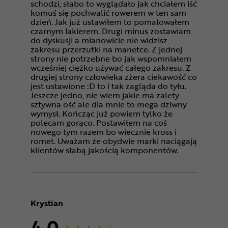
schodzi, słabo to wyglądało jak chciałem iść
komuś się pochwalić rowerem w ten sam
dzień. Jak już ustawiłem to pomalowałem
czarnym lakierem. Drugi minus zostawiam
do dyskusji a mianowicie nie widzisz
zakresu przerzutki na manetce. Z jednej
strony nie potrzebne bo jak wspomniałem
wcześniej ciężko używać całego zakresu. Z
drugiej strony człowieka zżera ciekawość co
jest ustawione :D to i tak zagląda do tyłu.
Jeszcze jedno, nie wiem jakie ma zalety
sztywna ość ale dla mnie to mega dziwny
wymysł. Kończąc już powiem tylko że
polecam gorąco. Postawiłem na coś
nowego tym razem bo wiecznie kross i
romet. Uważam że obydwie marki naciągają
klientów słabą jakością komponentów.
Krystian
4,0