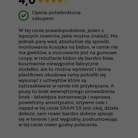
Opinia potwierdzona
zakupem
W tej cenie prawdopodobnie, jeden z
lepszych rowerów, jakie można znaleźć. Ma
jednak parę wad, absolutnie zły sposób
montowania koszyka na bidon, w ramie nie
ma gwintów, a mocowanie jest na gumowe
czopy, w rezultacie bidon się bardzo kiwa,
koszmarnie niewygodne fabryczne
siodełko, ale to można wymienić i dolna
plastikowa obudowa ramy potrafili się
wysunąć z uchwytów które są
zatrzaskiwane w ramie nie przykręcane. A
plusy to brak wewnętrznego prowadzenia
linek - łatwiejsza konserwacja i naprawa,
powietrzny amortyzator, sztywne osie i
napęd w tej cenie SRAM SX jest okej, działa
dobrze, sam rower bardzo dobrze spisuje
się w terenie i jest wygodny, podsumowując
w tej cenie rower godny polecenia.