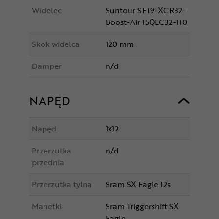
Widelec
Suntour SF19-XCR32-
Boost-Air 15QLC32-110
Skok widelca
120 mm
Damper
n/d
NAPĘD
Napęd
1x12
Przerzutka
n/d
przednia
Przerzutka tylna
Sram SX Eagle 12s
Manetki
Sram Triggershift SX
Eagle