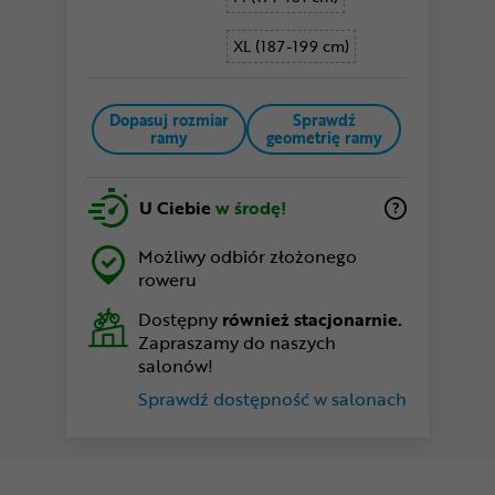
XL (187-199 cm)
Dopasuj rozmiar
Sprawdź
ramy
geometrię ramy
U Ciebie
w środę!
Możliwy odbiór złożonego
roweru
Dostępny
również stacjonarnie.
Zapraszamy do naszych
salonów!
Sprawdź dostępność w salonach