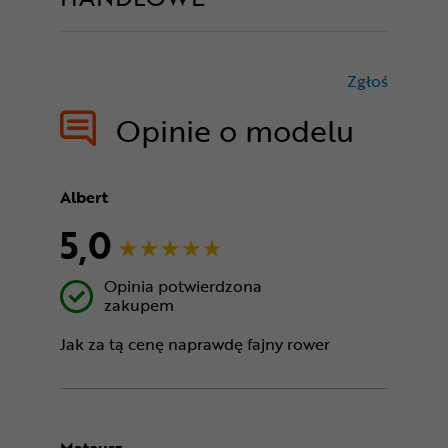
Zgłoś
treści nie
Opinie o modelu
Albert
5,0
Opinia potwierdzona
zakupem
Jak za tą cenę naprawdę fajny rower
Mateusz