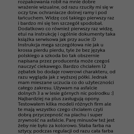
rozpakowania robił na mnie dobre
wrażenie wizualne, od razu rzuciły mi się w
oczy tzw. ochraniacze dolnej ramy i pod
łańcuchem. Widzę coś takiego pierwszy raz
i bardzo mi się ten szczegół spodobał.
Dodatkowo co również pierwszy raz widzę,
etui na instrukcję i ogólnie dokumenty taka
książka serwisowa jak przy aucie :D
Instrukcja mega szczegółowa nie jak u
krossa pierdu pierdu, tyle że bez języka
polskiego a szkoda bo tak obszernie
napisana przez producenta może czegoś
nauczyć ciekawego. Bardzo chciałem 12
zębatek bo dodaje rowerowi charakteru, od
razu wygląda jak z wyższej półki. Jednak
mam mieszane uczucia co do użyteczności
całego zakresu. Używam na asfalcie
dolnych 3 a w lesie górnych nic pośrodku :]
Najbardziej na plus zasługują opony.
Testowałem kilka modeli różnych firm ale
te mają wszystko czego chciałem czyli
dobrą przyczepność na piachu i super
zrywność na asfalcie. Parę minusów też jest
żeby nie było za kolorowo. Słaba farba na
sztycy, podczas regulacji od razu cała farba