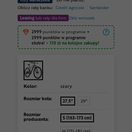
Oblicz ratę banku:
Credit Agricole
Santander
Leasing
lub raty dla firm
Złóż wniosek
2999
punktów w programie
+
2999 punktów w programie
ekstra!
=
110 zł
na kolejne zakupy!
Kolor:
szary
Rozmiar koła:
27,5"
29"
Rozmiar
S (163-173 cm)
producenta:
M (171-181 cm)