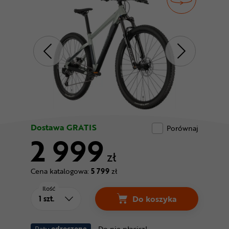
Odżywki
Nowości
Superoferta
Dostawa GRATIS
Porównaj
2 999
zł
Cena katalogowa:
5 799
zł
Ilość
Do koszyka
Raty
odroczone
Do nie płacisz!