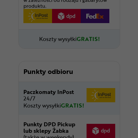
w zależności od rodzaju i gabarytów
produktu.
Koszty wysyłki
GRATIS!
Punkty odbioru
Paczkomaty InPost
24/7
Koszty wysyłki
GRATIS!
Punkty DPD Pickup
lub sklepy Żabka
(także w weekendy)