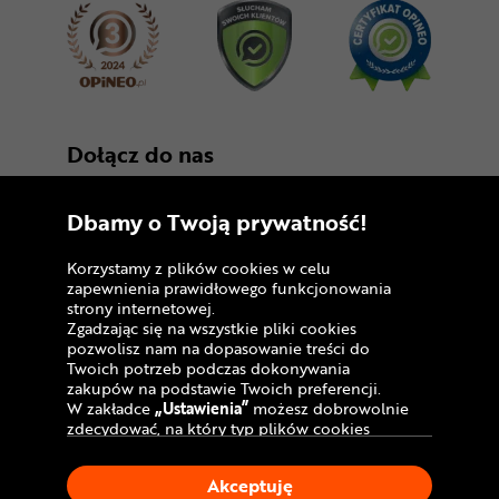
Dołącz do nas
Dbamy o Twoją prywatność!
Korzystamy z plików cookies w celu
zapewnienia prawidłowego funkcjonowania
strony internetowej.
Zgadzając się na wszystkie pliki cookies
Copyright © 2005 - 2026
pozwolisz nam na dopasowanie treści do
Twoich potrzeb podczas dokonywania
Polityka prywatności i zasady korzystania z
zakupów na podstawie Twoich preferencji.
serwisu
W zakładce
„Ustawienia”
możesz dobrowolnie
zdecydować, na który typ plików cookies
Informacja o plikach cookies
chciałbyś zezwolić.
Klikając
„Akceptuję”
, wyrażasz zgodę na
Mapa witryny
Akceptuję
stosowanie ciasteczek zgodnie z ustawieniami