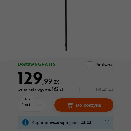
Odżywki
Nowości
Superoferta
Dostawa GRATIS
Porównaj
129
,99 zł
Cena katalogowa:
162
zł
3,61 zł/1 szt.
Ilość
Do koszyka
Kupiono
wczoraj
o godz.
22:22