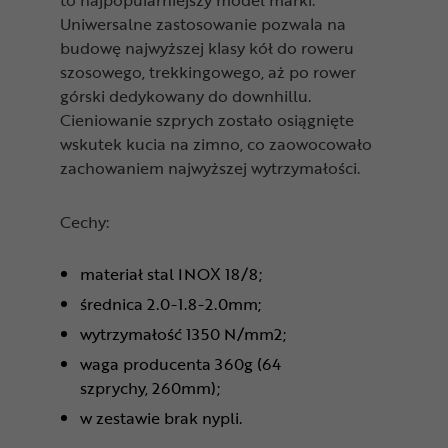
to najpopularniejszy model marki.
Uniwersalne zastosowanie pozwala na
budowę najwyższej klasy kół do roweru
szosowego, trekkingowego, aż po rower
górski dedykowany do downhillu.
Cieniowanie szprych zostało osiągnięte
wskutek kucia na zimno, co zaowocowało
zachowaniem najwyższej wytrzymałości.
Cechy:
materiał stal INOX 18/8;
średnica 2.0-1.8-2.0mm;
wytrzymałość 1350 N/mm2;
waga producenta 360g (64
szprychy, 260mm);
w zestawie brak nypli.