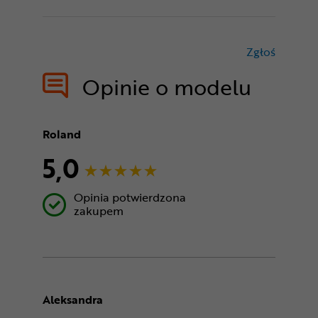
Zgłoś
treści nie
Opinie o modelu
Roland
5,0
Opinia potwierdzona
zakupem
Aleksandra