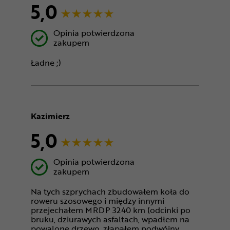
5,0
Opinia potwierdzona
zakupem
Ładne ;)
Kazimierz
5,0
Opinia potwierdzona
zakupem
Na tych szprychach zbudowałem koła do
roweru szosowego i między innymi
przejechałem MRDP 3240 km (odcinki po
bruku, dziurawych asfaltach, wpadłem na
powalone drzewo, złapałem podwójny