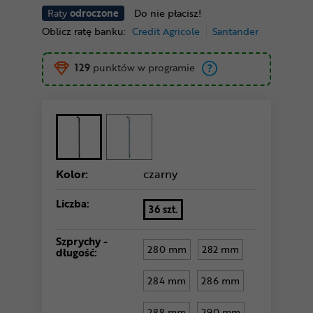
Raty
odroczone
Do nie płacisz!
Oblicz ratę banku:
Credit Agricole
Santander
129
punktów w programie
Kolor:
czarny
Liczba:
36 szt.
Szprychy -
280 mm
282 mm
długość:
284 mm
286 mm
288 mm
290 mm