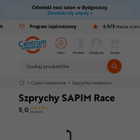
Odwiedź nasz salon w Bydgoszczy.
Ctrl
M
Dowiedz się więcej
Rowery
4h
Program
lojalnościowy
4,9/5
Nasza ocen
Menu główne
E-bike
Informacje o produkcie
Części
Menu
Kontrast
Zaloguj się
Koszyk
Do koszyka
Akcesoria
Odzież
Szczegółowe informacje
>
Części rowerowe
>
Szprychy rowerowe
>
Szprychy 
Szprychy SAPIM Race
Kaski
Stopka
5,0
Buty
20 opinii
Mapa strony
Warsztat