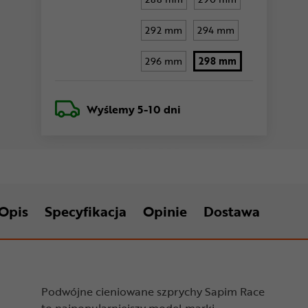
292 mm
294 mm
296 mm
298 mm
Wyślemy
5-10 dni
Opis
Specyfikacja
Opinie
Dostawa
Podwójne cieniowane szprychy Sapim Race