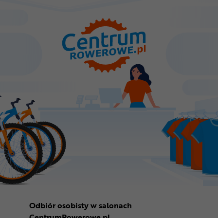
Odbiór osobisty w salonach
CentrumRowerowe.pl