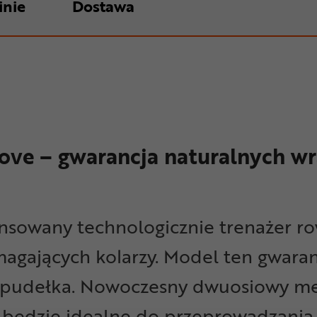
inie
Dostawa
ove – gwarancja naturalnych wr
sowany technologicznie trenażer row
agających kolarzy. Model ten gwaran
a z pudełka. Nowoczesny dwuosiowy 
e będzie idealne do przeprowadzania