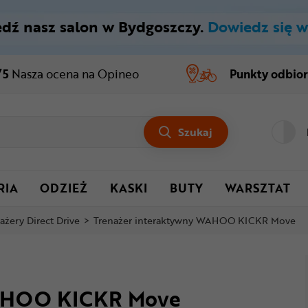
dź nasz salon w Bydgoszczy.
Dowiedz się w
/5
Nasza ocena
na Opineo
Punkty odbio
Szukaj
RIA
ODZIEŻ
KASKI
BUTY
WARSZTAT
ażery Direct Drive
>
Trenażer interaktywny WAHOO KICKR Move
WAHOO KICKR Move