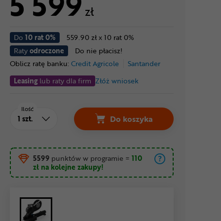
5 599
zł
Do
10 rat 0%
559.90 zł x 10 rat 0%
Raty
odroczone
Do nie płacisz!
Oblicz ratę banku:
Credit Agricole
Santander
Leasing
lub raty dla firm
Złóż wniosek
Ilość
Do koszyka
5599
punktów w programie
=
110
zł
na kolejne zakupy!