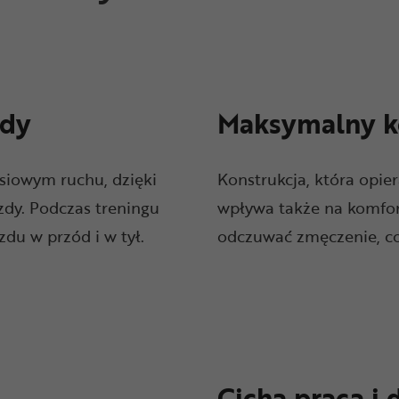
zdy
Maksymalny k
siowym ruchu, dzięki
Konstrukcja, która opie
zdy. Podczas treningu
wpływa także na komfort
du w przód i w tył.
odczuwać zmęczenie, co
Cicha praca i 