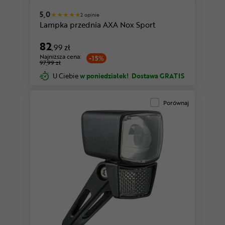
5,0
2 opinie
Lampka przednia AXA Nox Sport
82
,99 zł
Najniższa cena:
-15%
97,99 zł
U Ciebie
w poniedziałek!
Dostawa GRATIS
Porównaj