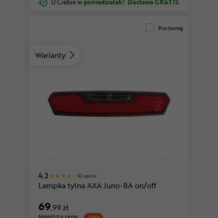
U Ciebie
w poniedziałek!
Dostawa GRATIS
Porównaj
Warianty
4,2
10 opinii
Lampka tylna AXA Juno-BA on/off
69
,99 zł
Najniższa cena: