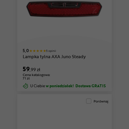
5,0
5 opinii
Lampka tylna AXA Juno Steady
59
,99 zł
Cena katalogowa:
71 zł
U Ciebie
w poniedziałek!
Dostawa GRATIS
Porównaj