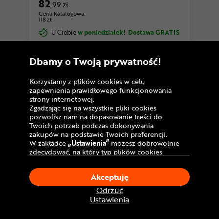
82
,99 zł
Cena katalogowa:
118 zł
U Ciebie
w poniedziałek!
Dostawa GRATIS
Dbamy o Twoją prywatność!
Porównaj
Korzystamy z plików cookies w celu
Warianty
zapewnienia prawidłowego funkcjonowania
strony internetowej.
Zgadzając się na wszystkie pliki cookies
pozwolisz nam na dopasowanie treści do
Twoich potrzeb podczas dokonywania
zakupów na podstawie Twoich preferencji.
W zakładce
„Ustawienia”
możesz dobrowolnie
zdecydować, na który typ plików cookies
chciałbyś zezwolić.
Klikając
„Akceptuję”
, wyrażasz zgodę na
Akceptuję
stosowanie ciasteczek zgodnie z ustawieniami
Twojej przeglądarki.
Odrzuć
W dowolnym momencie, możesz dokonać
Ustawienia
zmiany swojego wyboru klikając opcję
5,0
1 opinia
„Ustawienia”
w Polityce Cookies.
Lampka tylna AXA Juno E-Bike Brake