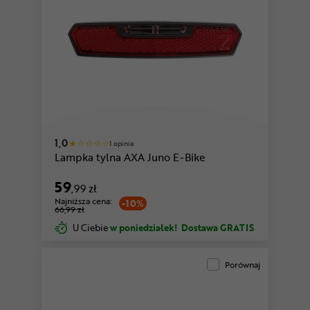
1,0
1 opinia
Lampka tylna AXA Juno E-Bike
59
,99 zł
Najniższa cena:
-10%
66,99 zł
U Ciebie
w poniedziałek!
Dostawa GRATIS
Porównaj