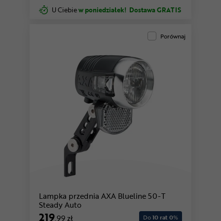
U Ciebie
w poniedziałek!
Dostawa GRATIS
Porównaj
Lampka przednia AXA Blueline 50-T
Steady Auto
219
,99 zł
Do
10 rat 0
%