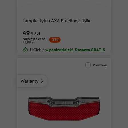
Lampka tylna AXA Blueline E-Bike
49
,99 zł
Najniższa cena:
-32%
73,99 zł
U Ciebie
w poniedziałek!
Dostawa GRATIS
Porównaj
Warianty