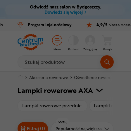
Odwiedź nasz salon w Bydgoszczy.
Ctrl
M
Dowiedz się więcej
Rowery
4h
Program
lojalnościowy
4,9/5
Nasza ocen
Menu główne
E-bike
Filtry
Części
Menu
Kontrast
Zaloguj się
Koszyk
Produkty
Akcesoria
Odzież
Stopka
>
Akcesoria rowerowe
>
Oświetlenie rowerowe
>
Lam
Lampki rowerowe AXA
Kaski
Mapa strony
Buty
produkty
Lampki rowerowe przednie
Lampki rowerowe
Warsztat
Sortuj
Sortuj od
Filtruj (1)
Popularność największa