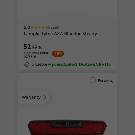
5,0
5 opinii
Lampka tylna AXA Blueline Steady
52
,99 zł
Najniższa cena:
-15%
62,99 zł
U Ciebie
w poniedziałek!
Dostawa GRATIS
Porównaj
Warianty