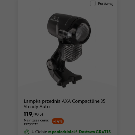
Porównaj
Lampka przednia AXA Compactline 35
Steady Auto
119
,99 zł
Najniższa cena:
-14%
139,99 zł
U Ciebie
w poniedziałek!
Dostawa GRATIS