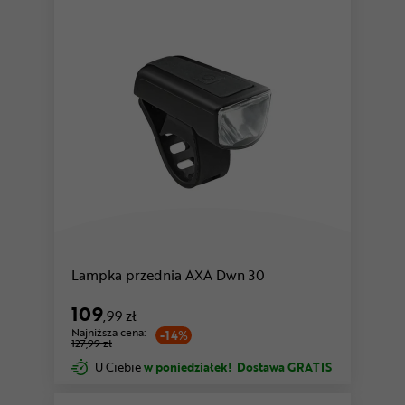
Lampka przednia AXA Dwn 30
109
,99 zł
Najniższa cena:
-14%
127,99 zł
U Ciebie
w poniedziałek!
Dostawa GRATIS