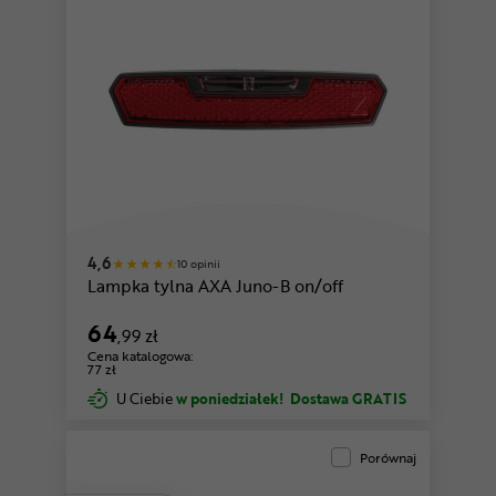
4,6
10 opinii
Lampka tylna AXA Juno-B on/off
64
,99 zł
Cena katalogowa:
77 zł
U Ciebie
w poniedziałek!
Dostawa GRATIS
Porównaj