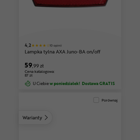
4,2
10 opinii
Lampka tylna AXA Juno-BA on/off
59
,99 zł
Cena katalogowa:
87 zł
U Ciebie
w poniedziałek!
Dostawa GRATIS
Porównaj
Warianty