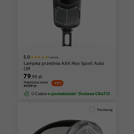
5,0
1 opinia
Lampka przednia AXA Nox Sport Auto
Off
79
,99 zł
Najniższa cena:
-15%
94,99 zł
U Ciebie
w poniedziałek!
Dostawa GRATIS
Porównaj