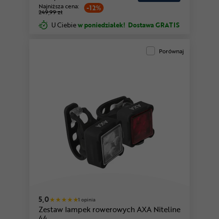
Najniższa cena:
-12%
249,99 zł
U Ciebie
w poniedziałek!
Dostawa GRATIS
Porównaj
5,0
1 opinia
Zestaw lampek rowerowych AXA Niteline
44