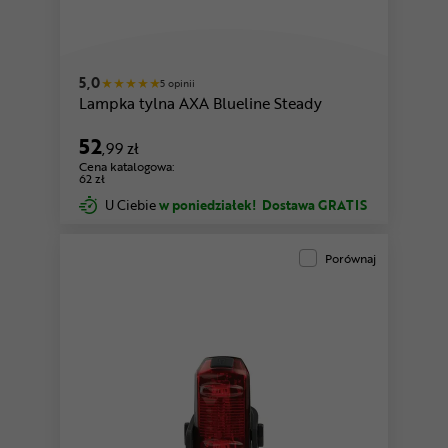
5,0
5 opinii
Lampka tylna AXA Blueline Steady
52
,99 zł
Cena katalogowa:
62 zł
U Ciebie
w poniedziałek!
Dostawa GRATIS
Porównaj