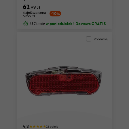
62
,99 zł
Najniższa cena:
-10%
69,99 zł
U Ciebie
w poniedziałek!
Dostawa GRATIS
Porównaj
4,8
22 opinie