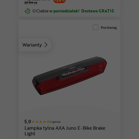
-20%
87,99 zł
U Ciebie
w poniedziałek!
Dostawa GRATIS
Porównaj
Warianty
5,0
1 opinia
Lampka tylna AXA Juno E-Bike Brake
Light