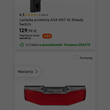
4,5
2 opinie
Lampka przednia AXA NXT 45 Steady
Switch
129
,99 zł
Najniższa cena:
-10%
144,99 zł
U Ciebie
w poniedziałek!
Dostawa GRATIS
Porównaj
Warianty