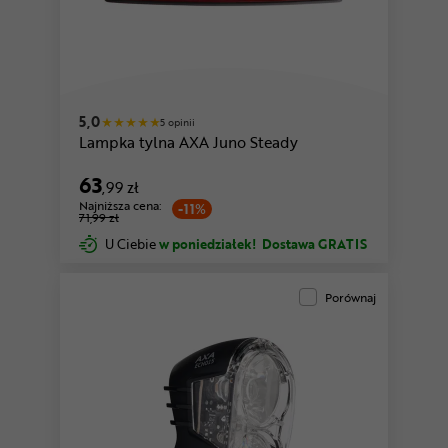
5,0
5 opinii
Lampka tylna AXA Juno Steady
63
,99 zł
Najniższa cena:
-11%
71,99 zł
U Ciebie
w poniedziałek!
Dostawa GRATIS
Porównaj