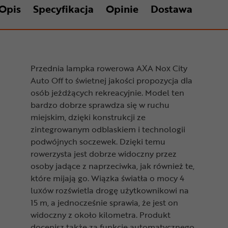
Opis
Specyfikacja
Opinie
Dostawa
Przednia lampka rowerowa AXA Nox City
Auto Off to świetnej jakości propozycja dla
osób jeżdżących rekreacyjnie. Model ten
bardzo dobrze sprawdza się w ruchu
miejskim, dzięki konstrukcji ze
zintegrowanym odblaskiem i technologii
podwójnych soczewek. Dzięki temu
rowerzysta jest dobrze widoczny przez
osoby jadące z naprzeciwka, jak również te,
które mijają go. Wiązka światła o mocy 4
luxów rozświetla drogę użytkownikowi na
15 m, a jednocześnie sprawia, że jest on
widoczny z około kilometra. Produkt
docenisz także za funkcję automatycznego