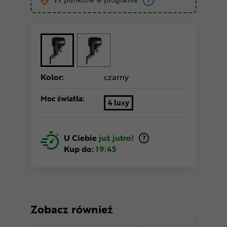
Kolor:
czarny
Moc światła:
4 luxy
U Ciebie
już jutro!
Kup do:
19:45
Zobacz również