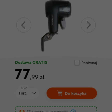
Odżywki
Nowości
Superoferta
Dostawa GRATIS
Porównaj
77
,99 zł
Ilość
Do koszyka
Lampka przednia AXA 
77
punktów w programie