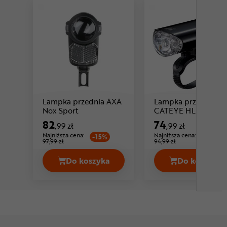
Lampka przednia AXA
Lampka przednia
Cena: 82 ,99 zł
C
Nox Sport
CATEYE HL-EL160
82
74
,99 zł
,99 zł
Najniższa cena:
Najniższa cena:
-15%
-21%
97,99 zł
94,99 zł
Do koszyka
Do koszyka
Lampka przednia AXA Nox Sport Cena
Lampka 