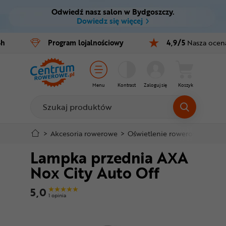
Odwiedź nasz salon w Bydgoszczy.
Ctrl
M
Dowiedz się więcej
Rowery
4h
Program
lojalnościowy
4,9/5
Nasza ocen
Menu główne
E-bike
Informacje o produkcie
Części
Menu
Kontrast
Zaloguj się
Koszyk
Do koszyka
Akcesoria
Odzież
Szczegółowe informacje
>
Akcesoria rowerowe
>
Oświetlenie rowerowe
>
Lam
Lampka przednia AXA
Kaski
Stopka
Nox City Auto Off
Buty
Mapa strony
5,0
1 opinia
Warsztat