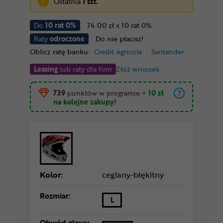
Ostatnia
1 szt.
Do
10 rat 0%
74.00 zł x 10 rat 0%
Raty
odroczone
Do nie płacisz!
Oblicz ratę banku:
Credit Agricole
Santander
Leasing
lub raty dla firm
Złóż wniosek
739
punktów w programie
=
10 zł
na kolejne zakupy!
Kolor:
ceglany-błękitny
Rozmiar:
L
Obwód głowy