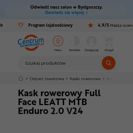
Odwiedź nasz salon w Bydgoszczy.
Ctrl
M
Dowiedz się więcej
Rowery
4h
Program
lojalnościowy
4,9/5
Nasza ocen
Menu główne
E-bike
Informacje o produkcie
Części
Menu
Kontrast
Zaloguj się
Koszyk
Do koszyka
Akcesoria
Odzież
Szczegółowe informacje
>
Odzież rowerowa
>
Kaski rowerowe
>
Kaski MTB i 
Kask rowerowy Full
Kaski
Stopka
Face LEATT MTB
Buty
Enduro 2.0 V24
Mapa strony
Warsztat