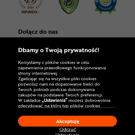
Dołącz do nas
Dbamy o Twoją prywatność!
Korzystamy z plików cookies w celu
zapewnienia prawidłowego funkcjonowania
strony internetowej.
Zgadzając się na wszystkie pliki cookies
Copyright © 2005 - 2026
pozwolisz nam na dopasowanie treści do
Twoich potrzeb podczas dokonywania
Polityka prywatności i zasady korzystania z
zakupów na podstawie Twoich preferencji.
serwisu
W zakładce
„Ustawienia”
możesz dobrowolnie
zdecydować, na który typ plików cookies
Informacja o plikach cookies
chciałbyś zezwolić.
Klikając
„Akceptuję”
, wyrażasz zgodę na
Mapa witryny
Akceptuję
stosowanie ciasteczek zgodnie z ustawieniami
Twojej przeglądarki.
Odrzuć
W dowolnym momencie, możesz dokonać