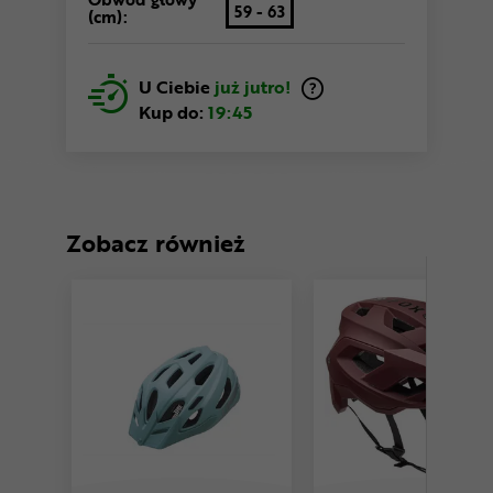
59 - 63
(cm):
U Ciebie
już jutro!
Kup do:
19:45
Zobacz również