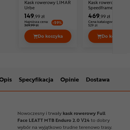
Kask rowerowy LIMAR
Kask rowerowy FOX
Cena: 149 ,99 zł
Urbe
Speedframe MIPS
149
469
,99 zł
,99 zł
Najniższa cena:
Cena katalogowa:
-59%
369,99 zł
529 zł
Do koszyka
Do koszyka
Kask rowerowy LIMAR Urbe Cena 149
Kask ro
Opis
Specyfikacja
Opinie
Dostawa
Nowoczesny i trwały
kask rowerowy Full
Face LEATT MTB Enduro 2.0 V24
to dobry
wybór na wyjątkowo trudne terenowo trasy.