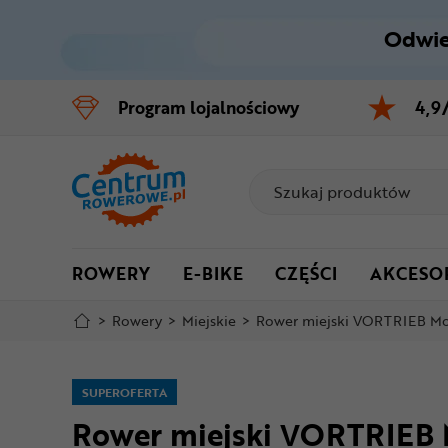
Odwie
Control
M
Program
lojalnościowy
4,9
Menu główne
Informacje o produkcie
Do koszyka
ROWERY
E-BIKE
CZĘŚCI
AKCESO
Szczegółowe informacje
>
Rowery
>
Miejskie
>
Rower miejski VORTRIEB Mod
Stopka
Mapa strony
SUPEROFERTA
Rower miejski VORTRIEB M