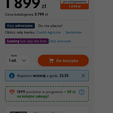
1 899
po zalogowaniu
zł
1 699 zł
Cena katalogowa:
5 799
zł
Raty
odroczone
Do nie płacisz!
Oblicz ratę banku:
Credit Agricole
Santander
Leasing
lub raty dla firm
Złóż wniosek
Ilość
Do koszyka
Kupiono
wczoraj
o godz.
22:33
1899
punktów w programie
=
30 zł
na kolejne zakupy!