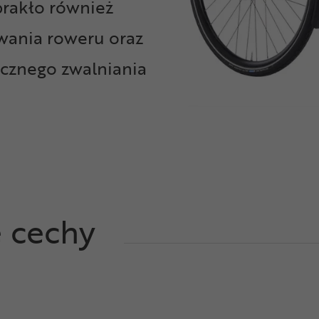
brakło również
ania roweru oraz
cznego zwalniania
e cechy