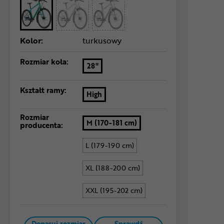
Kolor:
turkusowy
Rozmiar koła:
28"
Kształt ramy:
High
Rozmiar
M (170-181 cm)
producenta:
L (179-190 cm)
XL (188-200 cm)
XXL (195-202 cm)
Dopasuj rozmiar
Sprawdź