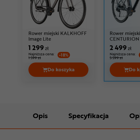
Rower miejski KALKHOFF
Rower miejsk
Cena: 1 299 zł
Image Lite
CENTURION 
Cena: 2 49
EQ
1 299
2 499
zł
zł
Najniższa cena:
Najniższa cena:
-18%
1 599 zł
5 599 zł
Do koszyka
Do k
Rower miejski KALKHOFF Image Li
Opis
Specyfikacja
Op