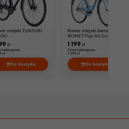
er miejski TUNTURI
Rower miejski damski
Cena: 1 199 zł
Cena: 1
500
ROMET Pop Art Eco 28
199
1 199
zł
zł
 katalogowa:
Cena katalogowa:
9 zł
2 299 zł
Do koszyka
Do koszyka
 zł
CL 400 Cena 1799,00 zł
Rower miejski TUNTURI CX500 Cena 1199,00 zł
Rower miejski 