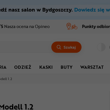
dź nasz salon w Bydgoszczy.
Dowiedz się w
/5
Nasza ocena
na Opineo
Punkty odbio
Szukaj
RIA
ODZIEŻ
KASKI
BUTY
WARSZTAT
ell 1.2
odell 1.2