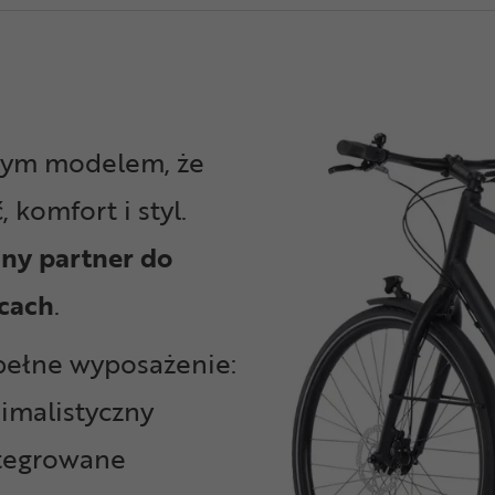
tym modelem, że
 komfort i styl.
ny partner do
icach
.
ełne wyposażenie:
nimalistyczny
ntegrowane