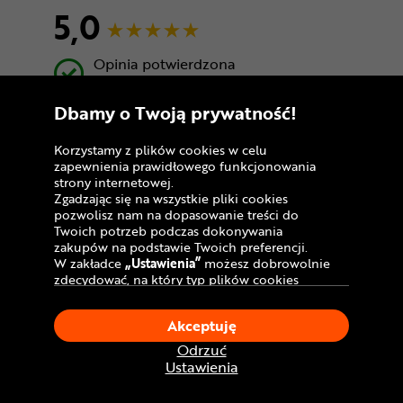
5,0
Opinia potwierdzona
zakupem
Dbamy o Twoją prywatność!
Super rower za te pieniądze.
Korzystamy z plików cookies w celu
zapewnienia prawidłowego funkcjonowania
strony internetowej.
Zgadzając się na wszystkie pliki cookies
Andrzej
pozwolisz nam na dopasowanie treści do
Twoich potrzeb podczas dokonywania
5,0
zakupów na podstawie Twoich preferencji.
W zakładce
„Ustawienia”
możesz dobrowolnie
zdecydować, na który typ plików cookies
Opinia potwierdzona
chciałbyś zezwolić.
zakupem
Klikając
„Akceptuję”
, wyrażasz zgodę na
Akceptuję
stosowanie ciasteczek zgodnie z ustawieniami
Twojej przeglądarki.
Odrzuć
W dowolnym momencie, możesz dokonać
Ustawienia
zmiany swojego wyboru klikając opcję
„Ustawienia”
w Polityce Cookies.