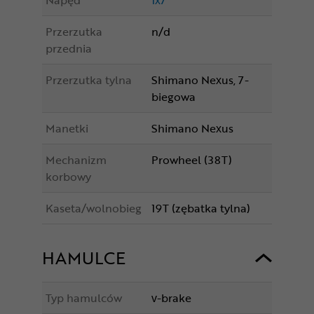
Napęd
1x7
Przerzutka
n/d
przednia
Przerzutka tylna
Shimano Nexus, 7-
biegowa
Manetki
Shimano Nexus
Mechanizm
Prowheel (38T)
korbowy
Kaseta/wolnobieg
19T (zębatka tylna)
HAMULCE
Typ hamulców
v-brake