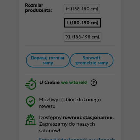
Rozmiar
M (168-180 cm)
producenta:
L (180-190 cm)
XL (188-198 cm)
Dopasuj rozmiar
Sprawdź
ramy
geometrię ramy
U Ciebie
we wtorek!
Możliwy odbiór złożonego
roweru
Dostępny
również stacjonarnie.
Zapraszamy do naszych
salonów!
Sprawdź dostępność w salonach