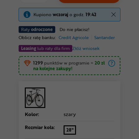
Kupiono
wczoraj
o godz.
19:42
Raty
odroczone
Do nie płacisz!
Oblicz ratę banku:
Credit Agricole
Santander
Leasing
lub raty dla firm
Złóż wniosek
1299
punktów w programie
=
20 zł
na kolejne zakupy!
Kolor:
szary
Rozmiar koła:
28"