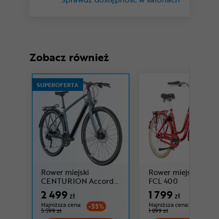
Zobacz również
SUPEROFERTA
Rower miejski
Rower miejski FRA
Cena: 1 799 
CENTURION Accordo
FCL 400
Cena: 2 499 zł
400 EQ
2 499
1 799
zł
zł
Najniższa cena:
Najniższa cena:
-55%
-5%
5 599 zł
1 899 zł