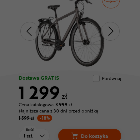
Odżywki
Nowości
Superoferta
Dostawa GRATIS
Porównaj
1 299
zł
Cena katalogowa:
3 999
zł
Najniższa cena z 30 dni przed obniżką
1 599
zł
-18%
Ilość
Do koszyka