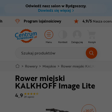
Odwiedź nasz salon w Bydgoszczy.
Ctrl
M
Dowiedz się więcej
Rowery
4h
Program
lojalnościowy
4,9/5
Nasza ocen
Menu główne
E-bike
Informacje o produkcie
Części
Menu
Kontrast
Zaloguj się
Koszyk
Do koszyka
Akcesoria
Odzież
Szczegółowe informacje
>
Rowery
>
Miejskie
>
Rower miejski KALKHOFF Imag
Rower miejski
Kaski
Stopka
KALKHOFF Image Lite
Buty
Mapa strony
4,9
29 opinii
Warsztat