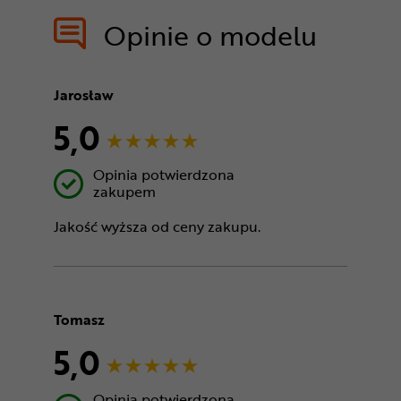
treści nie
Opinie o modelu
Jarosław
5,0
Opinia potwierdzona
zakupem
Jakość wyższa od ceny zakupu.
Tomasz
5,0
Opinia potwierdzona