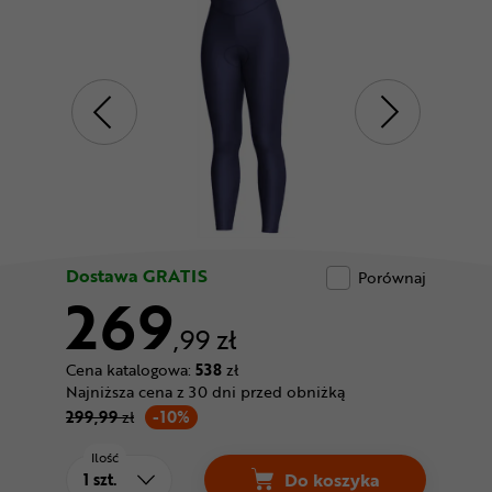
Odżywki
Nowości
Superoferta
Dostawa GRATIS
Porównaj
269
,99 zł
Cena katalogowa:
538
zł
Najniższa cena z 30 dni przed obniżką
299,99
zł
-10%
Ilość
Do koszyka