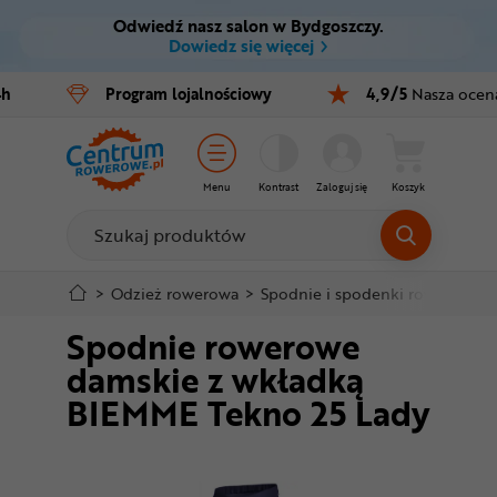
Odwiedź nasz salon w Bydgoszczy.
Ctrl
M
Dowiedz się więcej
Rowery
4h
Program
lojalnościowy
4,9/5
Nasza ocen
Menu główne
E-bike
Informacje o produkcie
Części
Menu
Kontrast
Zaloguj się
Koszyk
Do koszyka
Akcesoria
Odzież
Szczegółowe informacje
>
Odzież rowerowa
>
Spodnie i spodenki rowerowe
>
Spodnie rowerowe
Kaski
Stopka
damskie z wkładką
Buty
BIEMME Tekno 25 Lady
Mapa strony
Warsztat