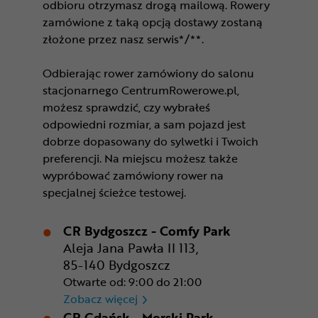
odbioru otrzymasz drogą mailową. Rowery
zamówione z taką opcją dostawy zostaną
złożone przez nasz serwis*/**.
Odbierając rower zamówiony do salonu
stacjonarnego CentrumRowerowe.pl,
możesz sprawdzić, czy wybrałeś
odpowiedni rozmiar, a sam pojazd jest
dobrze dopasowany do sylwetki i Twoich
preferencji. Na miejscu możesz także
wypróbować zamówiony rower na
specjalnej ścieżce testowej.
CR Bydgoszcz - Comfy Park
Aleja Jana Pawła II 113,
85-140 Bydgoszcz
Otwarte od: 9:00 do 21:00
CR Bydgoszcz - Comfy Park
Zobacz więcej
CR Gdańsk - Morski Park