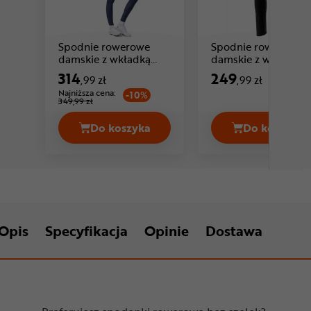
Spodnie rowerowe
Spodnie rowerowe
damskie z wkładką
damskie z wkładką
Cena: 314 ,99 zł
ALE CYCLING Winter
EYEN Alla 2.0
314
249
,99 zł
,99 zł
Najniższa cena:
-10%
349,99 zł
Do koszyka
Do koszyka
Spodnie rowerowe damskie z wkładk
Spodnie
Opis
Specyfikacja
Opinie
Dostawa