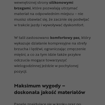
wewnętrznej strony
silikonowymi
brzegami
, które pozwalają utrzymać
materiał na odpowiednim miejscu – nie
musisz obawiać się, że zacznie się podwijać
w trakcie jazdy i wywoływać dyskomfort.
W talii zastosowano
komfortowy pas,
który
wykazuje działanie kompresyjne na strefy
brzucha i lędźwi, ograniczając zmęczenie
mięśni, a co za tym idzie także przykre
odczucia mogące towarzyszyć
wielogodzinnej jeździe w pochylonej
pozycji.
Maksimum wygody –
doskonała jakość materiałów
Panele znajdujące się w kroku oraz po