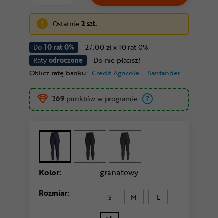
Ostatnie
2 szt.
Do
10 rat 0%
27.00 zł x 10 rat 0%
Raty
odroczone
Do nie płacisz!
Oblicz ratę banku:
Credit Agricole
Santander
269
punktów w programie
Kolor:
granatowy
Rozmiar:
S
M
L