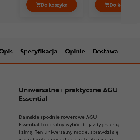
Do koszyka
Do koszyka
Spodnie rowerowe damskie z wkładk
Spodnie
Opis
Specyfikacja
Opinie
Dostawa
Uniwersalne i praktyczne AGU
Essential
Damskie spodnie rowerowe AGU
Essential
to idealny wybór do jazdy jesienią
i zimą. Ten uniwersalny model sprawdzi się
w garderobie początkujących, ale i nieco