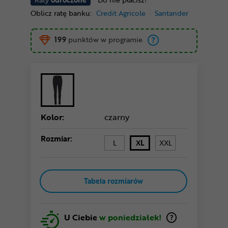
Oblicz ratę banku:
Credit Agricole
Santander
199
punktów w programie
Kolor:
czarny
Rozmiar:
L
XL
XXL
Tabela rozmiarów
U Ciebie
w poniedziałek!