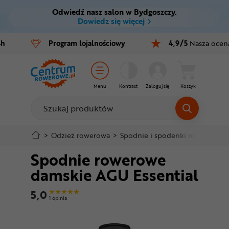
Odwiedź nasz salon w Bydgoszczy.
Ctrl
M
Dowiedz się więcej
Rowery
4h
Program
lojalnościowy
4,9/5
Nasza ocen
Menu główne
E-bike
Informacje o produkcie
Części
Menu
Kontrast
Zaloguj się
Koszyk
Do koszyka
Akcesoria
Odzież
Szczegółowe informacje
>
Odzież rowerowa
>
Spodnie i spodenki rowerowe
>
Spodnie rowerowe
Kaski
Stopka
damskie AGU Essential
Buty
Mapa strony
5,0
1 opinia
Warsztat