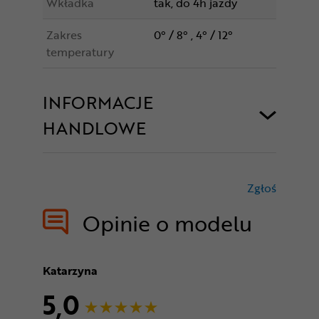
Wkładka
tak, do 4h jazdy
Zakres
0° / 8° , 4° / 12°
temperatury
INFORMACJE
HANDLOWE
Zgłoś
treści nie
Opinie o modelu
Katarzyna
5,0