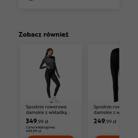
Zobacz również
Spodnie rowerowe
Spodnie rowerowe
damskie z wkładką
damskie z wkładką
Cena: 349 ,99 zł
ALE CYCLING Winter
EYEN Alla 2.0
349
249
,99 zł
,99 zł
Cena katalogowa:
499,99 zł