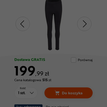
Odżywki
Nowości
Superoferta
Dostawa GRATIS
Porównaj
199
,99 zł
Cena katalogowa:
515
zł
Ilość
Do koszyka
Raty
odroczone
Do nie płacisz!