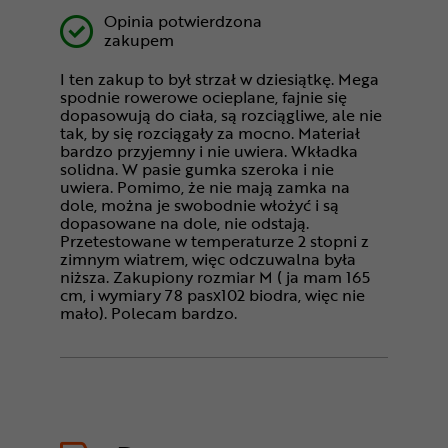
Opinia potwierdzona
zakupem
I ten zakup to był strzał w dziesiątkę. Mega
spodnie rowerowe ocieplane, fajnie się
dopasowują do ciała, są rozciągliwe, ale nie
tak, by się rozciągały za mocno. Materiał
bardzo przyjemny i nie uwiera. Wkładka
solidna. W pasie gumka szeroka i nie
uwiera. Pomimo, że nie mają zamka na
dole, można je swobodnie włożyć i są
dopasowane na dole, nie odstają.
Przetestowane w temperaturze 2 stopni z
zimnym wiatrem, więc odczuwalna była
niższa. Zakupiony rozmiar M ( ja mam 165
cm, i wymiary 78 pasx102 biodra, więc nie
mało). Polecam bardzo.