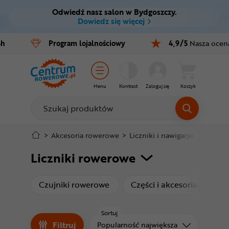
Odwiedź nasz salon w Bydgoszczy.
Ctrl
M
Dowiedz się więcej
Rowery
4h
Program
lojalnościowy
4,9/5
Nasza ocen
Menu główne
E-bike
Filtry
Części
Menu
Kontrast
Zaloguj się
Koszyk
Produkty
Akcesoria
Odzież
Stopka
>
Akcesoria rowerowe
>
Liczniki i nawigacje GPS
>
Li
Liczniki rowerowe
Kaski
Mapa strony
Buty
produkty
produk
Czujniki rowerowe
Części i akcesoria
Li
Warsztat
Sortuj
Filtruj
Sortuj od
Popularność największa