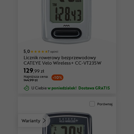
5,0
7 opinii
Licznik rowerowy bezprzewodowy
CATEYE Velo Wireless+ CC-VT235W
129
,99 zł
Najniższa cena:
-10%
144,99 zł
U Ciebie
w poniedziałek!
Dostawa GRATIS
Porównaj
Warianty