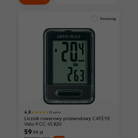
Odżywki
Nowości
Porównaj
Superoferta
4,8
15 opinii
Licznik rowerowy przewodowy CATEYE
Velo 9 CC-VL820
59
,99 zł
Najniższa cena: