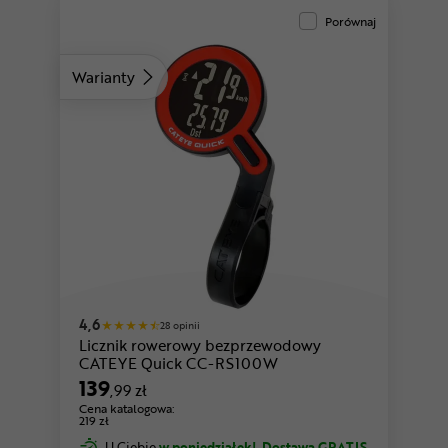
Porównaj
Warianty
4,6
28 opinii
Licznik rowerowy bezprzewodowy
CATEYE Quick CC-RS100W
139
,99 zł
Cena katalogowa:
219 zł
U Ciebie
w poniedziałek!
Dostawa GRATIS