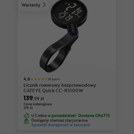
Warianty
4,6
28 opinii
Licznik rowerowy bezprzewodowy
CATEYE Quick CC-RS100W
139
,99 zł
Cena katalogowa:
219 zł
U Ciebie
w poniedziałek!
Dostawa GRATIS
Dostępny również stacjonarnie
Sprawdź dostępność w salonach