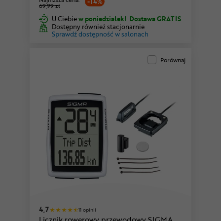
-14%
69,99 zł
U Ciebie
w poniedziałek!
Dostawa GRATIS
Dostępny również stacjonarnie
Sprawdź dostępność w salonach
Porównaj
4,7
11 opinii
Licznik rowerowy przewodowy SIGMA