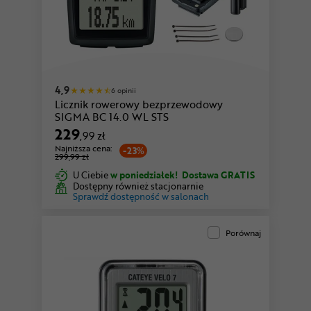
4,9
6 opinii
Licznik rowerowy bezprzewodowy
SIGMA BC 14.0 WL STS
229
,99 zł
Najniższa cena:
-23%
299,99 zł
U Ciebie
w poniedziałek!
Dostawa GRATIS
Dostępny również stacjonarnie
Sprawdź dostępność w salonach
Porównaj