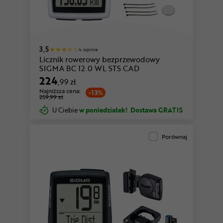
3,5
4 opinie
Licznik rowerowy bezprzewodowy
SIGMA BC 12.0 WL STS CAD
224
,99 zł
Najniższa cena:
-13%
259,99 zł
U Ciebie
w poniedziałek!
Dostawa GRATIS
Porównaj