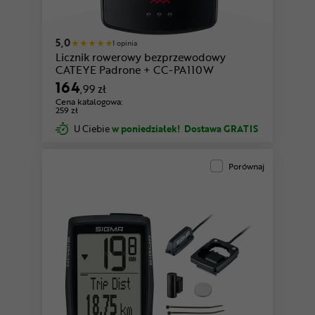
5,0
1 opinia
Licznik rowerowy bezprzewodowy
CATEYE Padrone + CC-PA110W
164
,99 zł
Cena katalogowa:
259 zł
U Ciebie
w poniedziałek!
Dostawa GRATIS
Porównaj