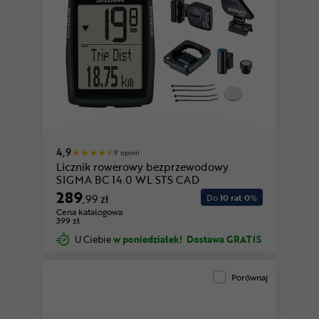
4,9
9 opinii
Licznik rowerowy bezprzewodowy
SIGMA BC 14.0 WL STS CAD
289
,99 zł
Do
10 rat 0
%
Cena katalogowa:
399 zł
U Ciebie
w poniedziałek!
Dostawa GRATIS
Porównaj