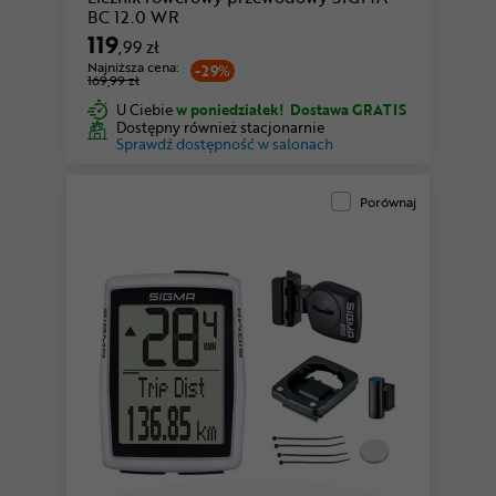
BC 12.0 WR
119
,99 zł
Najniższa cena:
-29%
169,99 zł
U Ciebie
w poniedziałek!
Dostawa GRATIS
Dostępny również stacjonarnie
Sprawdź dostępność w salonach
Porównaj