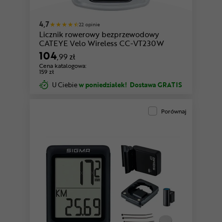
4,7
22 opinie
Licznik rowerowy bezprzewodowy
CATEYE Velo Wireless CC-VT230W
104
,99 zł
Cena katalogowa:
159 zł
U Ciebie
w poniedziałek!
Dostawa GRATIS
Porównaj