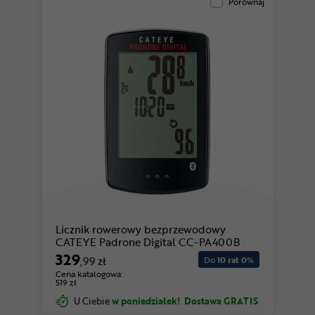
Porównaj
Licznik rowerowy bezprzewodowy
CATEYE Padrone Digital CC-PA400B
329
,99 zł
Do
10 rat 0
%
Cena katalogowa:
519 zł
U Ciebie
w poniedziałek!
Dostawa GRATIS