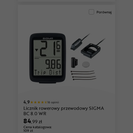
Porównaj
4,9
16 opinii
Licznik rowerowy przewodowy SIGMA
BC 8.0 WR
84
,99 zł
Cena katalogowa:
109 zł