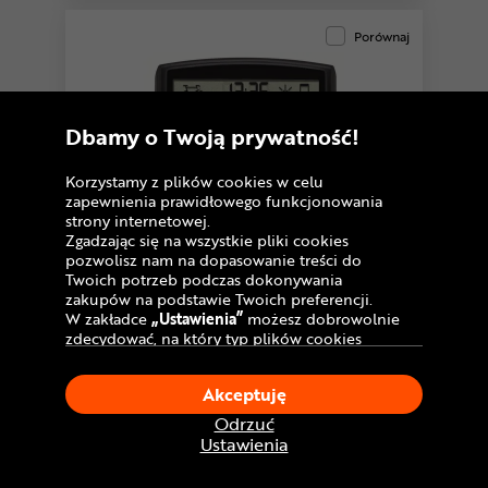
Porównaj
Dbamy o Twoją prywatność!
Korzystamy z plików cookies w celu
zapewnienia prawidłowego funkcjonowania
strony internetowej.
Zgadzając się na wszystkie pliki cookies
pozwolisz nam na dopasowanie treści do
Twoich potrzeb podczas dokonywania
zakupów na podstawie Twoich preferencji.
W zakładce
„Ustawienia”
możesz dobrowolnie
zdecydować, na który typ plików cookies
chciałbyś zezwolić.
Klikając
„Akceptuję”
, wyrażasz zgodę na
Licznik bezprzewodowy SIGMA EOX
Akceptuję
stosowanie ciasteczek zgodnie z ustawieniami
VIEW 1300 e-bike
Twojej przeglądarki.
Odrzuć
399
W dowolnym momencie, możesz dokonać
,99 zł
Do
10 rat 0
%
Ustawienia
zmiany swojego wyboru klikając opcję
Cena katalogowa:
430 zł
„Ustawienia”
w Polityce Cookies.