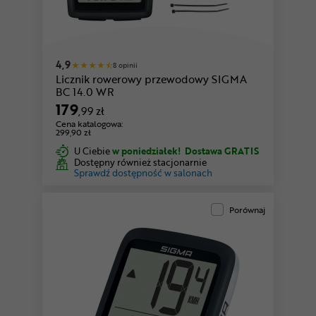
4,9
8 opinii
Licznik rowerowy przewodowy SIGMA
BC 14.0 WR
179
,99 zł
Cena katalogowa:
299,90 zł
U Ciebie
w poniedziałek!
Dostawa GRATIS
Dostępny również stacjonarnie
Sprawdź dostępność w salonach
Porównaj