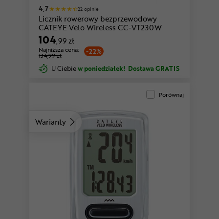
4,7
22 opinie
Licznik rowerowy bezprzewodowy
CATEYE Velo Wireless CC-VT230W
104
,99 zł
Najniższa cena:
-22%
134,99 zł
U Ciebie
w poniedziałek!
Dostawa GRATIS
Porównaj
Warianty