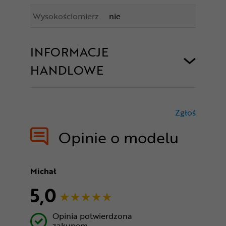
Wysokościomierz
nie
INFORMACJE
HANDLOWE
Zgłoś
treści nie
Opinie o modelu
Michał
5,0
Opinia potwierdzona
zakupem