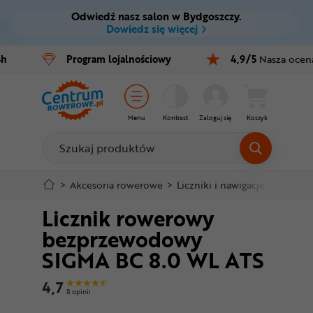
Odwiedź nasz salon w Bydgoszczy.
Ctrl
M
Dowiedz się więcej
Rowery
4h
Program
lojalnościowy
4,9/5
Nasza ocen
Menu główne
E-bike
Informacje o produkcie
Części
Menu
Kontrast
Zaloguj się
Koszyk
Do koszyka
Akcesoria
Odzież
Szczegółowe informacje
>
Akcesoria rowerowe
>
Liczniki i nawigacje GPS
>
Li
Licznik rowerowy
Kaski
Stopka
bezprzewodowy
Buty
SIGMA BC 8.0 WL ATS
Mapa strony
Warsztat
4,7
8 opinii