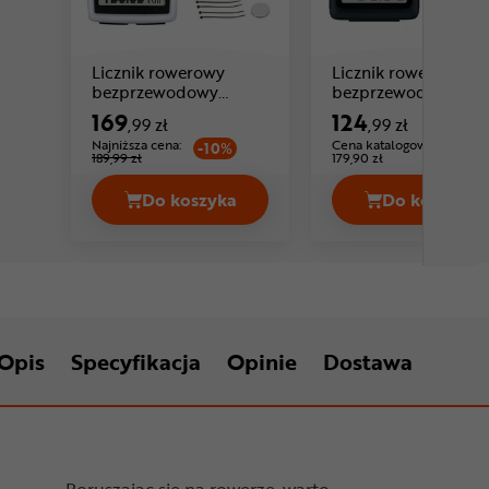
Licznik rowerowy
Licznik rowerowy
bezprzewodowy
bezprzewodowy
SIGMA BC 12.0 WL
SIGMA BC 5.0 WL A
169
124
,99 zł
,99 zł
Cena: 169 ,99 zł
Cena: 124 ,99 zł
STS
Najniższa cena:
Cena katalogowa:
-10%
189,99 zł
179,90 zł
Do koszyka
Do koszyka
Licznik rowerowy bezprzewodowy SI
Licznik
Opis
Specyfikacja
Opinie
Dostawa