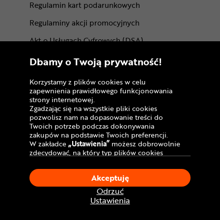
Regulamin kart podarunkowych
Regulaminy akcji promocyjnych
Akt o Usługach Cyfrowych (DSA)
Dostępność cyfrowa
Dbamy o Twoją prywatność!
Centrum Rowerowe
Korzystamy z plików cookies w celu
zapewnienia prawidłowego funkcjonowania
Dlaczego my
strony internetowej.
Zgadzając się na wszystkie pliki cookies
O nas
pozwolisz nam na dopasowanie treści do
Twoich potrzeb podczas dokonywania
Pracuj w Dadelo
zakupów na podstawie Twoich preferencji.
W zakładce
„Ustawienia”
możesz dobrowolnie
Kontakt
zdecydować, na który typ plików cookies
chciałbyś zezwolić.
Marki
Klikając
„Akceptuję”
, wyrażasz zgodę na
Akceptuję
stosowanie ciasteczek zgodnie z ustawieniami
BLOG
Twojej przeglądarki.
Odrzuć
W dowolnym momencie, możesz dokonać
Trasy rowerowe
Ustawienia
zmiany swojego wyboru klikając opcję
„Ustawienia”
w Polityce Cookies.
Atrakcje rowerowe