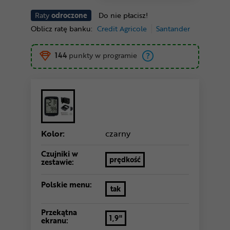
Raty
odroczone
Do nie płacisz!
Oblicz ratę banku:
Credit Agricole
Santander
144
punkty w programie
Kolor:
czarny
Czujniki w
prędkość
zestawie:
Polskie menu:
tak
Przekątna
1,9"
ekranu: