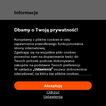
Informacje
Salony stacjonarne
Dbamy o Twoją prywatność!
Formy płatności
Zakupy na raty
Korzystamy z plików cookies w celu
zapewnienia prawidłowego funkcjonowania
Leasing roweru
strony internetowej.
Zgadzając się na wszystkie pliki cookies
Dostawa - koszt i opcje
pozwolisz nam na dopasowanie treści do
Twoich potrzeb podczas dokonywania
Punkty odbioru rowerów
zakupów na podstawie Twoich preferencji.
W zakładce
„Ustawienia”
możesz dobrowolnie
Sprawdź status zamówienia
zdecydować, na który typ plików cookies
chciałbyś zezwolić.
Pomoc techniczna
Klikając
„Akceptuję”
, wyrażasz zgodę na
Akceptuję
stosowanie ciasteczek zgodnie z ustawieniami
FAQ
Twojej przeglądarki.
Odrzuć
W dowolnym momencie, możesz dokonać
Ustawienia
Opinie
zmiany swojego wyboru klikając opcję
„Ustawienia”
w Polityce Cookies.