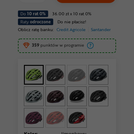
Do
10 rat 0%
36.00 zł x 10 rat 0%
Raty
odroczone
Do nie płacisz!
Oblicz ratę banku:
Credit Agricole
Santander
359
punktów w programie
Kolor:
limonkowy