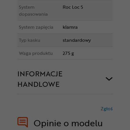
System
Roc Loc 5
dopasowania
System zapięcia
klamra
Typ kasku
standardowy
Waga produktu
275 g
INFORMACJE
HANDLOWE
Zgłoś
treści nie
Opinie o modelu