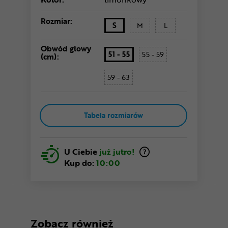
Rozmiar:
S
M
L
Obwód głowy
51 - 55
55 - 59
(cm):
59 - 63
Tabela rozmiarów
U Ciebie
już jutro!
Kup do:
10:00
Zobacz również