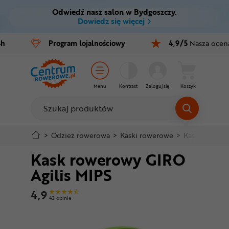
Odwiedź nasz salon w Bydgoszczy.
Ctrl
M
Dowiedz się więcej
Rowery
4h
Program
lojalnościowy
4,9/5
Nasza ocen
Menu główne
E-bike
Informacje o produkcie
Części
Menu
Kontrast
Zaloguj się
Koszyk
Do koszyka
Akcesoria
Odzież
Szczegółowe informacje
>
Odzież rowerowa
>
Kaski rowerowe
>
Kaski szosow
Kask rowerowy GIRO
Kaski
Stopka
Agilis MIPS
Buty
Mapa strony
4,9
43 opinie
Warsztat