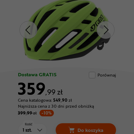
Odżywki
Nowości
Superoferta
Dostawa GRATIS
Porównaj
359
,99 zł
Cena katalogowa:
549,90
zł
Najniższa cena z 30 dni przed obniżką
399,99
zł
-10%
Ilość
Do koszyka