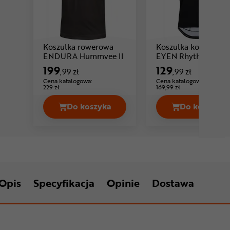
Koszulka rowerowa
Koszulka kolarska
Cena: 199 ,99 zł
ENDURA Hummvee II
EYEN Rhythm 2.0
199
129
,99 zł
,99 zł
Cena katalogowa:
Cena katalogowa:
229 zł
169,99 zł
Do koszyka
Do koszyka
Koszulka rowerowa ENDURA Hummvee
Koszulk
Opis
Specyfikacja
Opinie
Dostawa