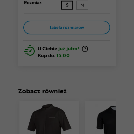
Rozmiar:
S
M
Tabela rozmiarów
U Ciebie
już jutro!
Kup do:
15:00
Zobacz również