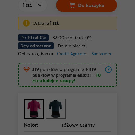
Do koszyka
Ostatnia
1 szt.
Do
10 rat 0%
32.00 zł x 10 rat 0%
Raty
odroczone
Do nie płacisz!
Oblicz ratę banku:
Credit Agricole
Santander
319
punktów w programie
+ 319
punktów w programie ekstra!
=
10
zł
na kolejne zakupy!
Kolor:
różowy-czarny