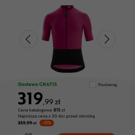
Odżywki
Nowości
Superoferta
Dostawa GRATIS
Porównaj
319
,99 zł
Cena katalogowa:
815
zł
Najniższa cena z 30 dni przed obniżką
359,99
zł
-11%
Ilość