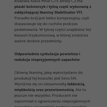
kolarska Assos Mille GTS Jersey C2 ma
płaski kołnierzyk i tylną część wykonaną z
oddychającej tkaniny Stabilizator V11
.
Ponadto krój jest lekko kompresyjny, czyli
dopasowuje się do ruchów podczas
pedałowania. W tylnej części znajdziesz też
kieszeń trzykomorową, w której zmieścisz
ważne drobne przedmioty.
Odpowiednia cyrkulacja powietrza i
redukcja nieprzyjemnych zapachów
Główną tkaniną, jaką wykorzystano do
produkcji tej koszulki, jest Sens SN.
Wyróżnia się on niesamowitą
lekkością,
miękkością oraz przewiewnością
. Ale to
jeszcze nie wszystko. Producent nie
zapomniał o ograniczeniu nieprzyjemnych
zapachów, szczególnie podczas wysokiej