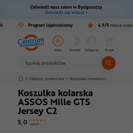
Odwiedź nasz salon w Bydgoszczy.
Ctrl
M
Dowiedz się więcej
Rowery
4h
Program
lojalnościowy
4,9/5
Nasza ocen
Menu główne
E-bike
Informacje o produkcie
Części
Menu
Kontrast
Zaloguj się
Koszyk
Do koszyka
Akcesoria
Odzież
Szczegółowe informacje
>
Odzież rowerowa
>
Koszulki rowerowe
>
Krótki rę
Koszulka kolarska
Kaski
Stopka
ASSOS Mille GTS
Buty
Jersey C2
Mapa strony
Warsztat
5,0
1 opinia