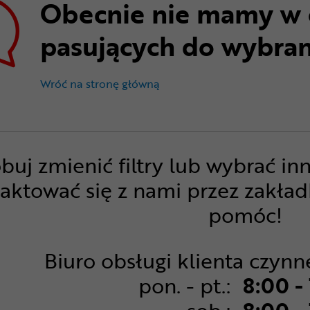
Obecnie nie mamy w 
pasujących do wybran
Obecnie nie mamy w ofercie p
Wróć na stronę główną
buj zmienić filtry lub wybrać in
aktować się z nami przez zakła
pomóc!
Biuro obsługi klienta czynn
pon. - pt.:
8:00 -