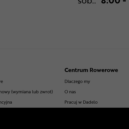
sob.:
8:00 -
Centrum Rowerowe
we
Dlaczego my
mowy (wymiana lub zwrot)
O nas
ncyjna
Pracuj w Dadelo
centów
Kontakt
Marki