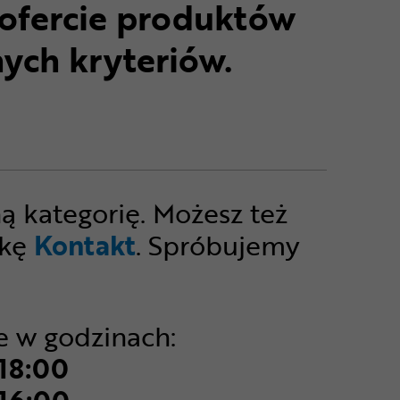
ofercie produktów
ych kryteriów.
roduktów pasujących do wybranych kryteriów. Spróbuj zmien
ną kategorię. Możesz też
dkę
Kontakt
. Spróbujemy
e w godzinach:
 18:00