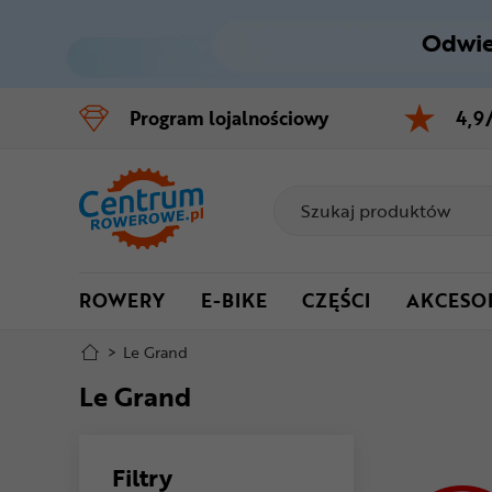
Odwie
Control
M
Program
lojalnościowy
4,9
Menu główne
Filtry
Stopka
ROWERY
E-BIKE
CZĘŚCI
AKCESO
Mapa strony
>
Le Grand
Le Grand
Filtry