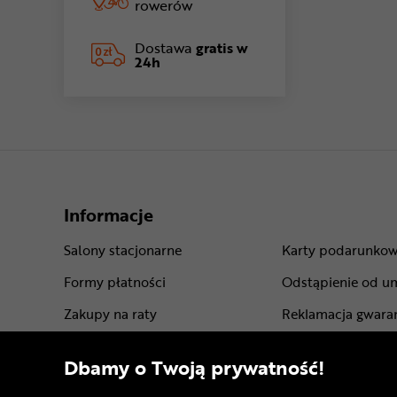
rowerów
Dostawa
gratis w
24h
Informacje
Salony stacjonarne
Karty podarunko
Formy płatności
Odstąpienie od u
Zakupy na raty
Reklamacja gwara
Leasing roweru
Gwarancje produ
Dbamy o Twoją prywatność!
Dostawa - koszt i opcje
Regulamin sklepu