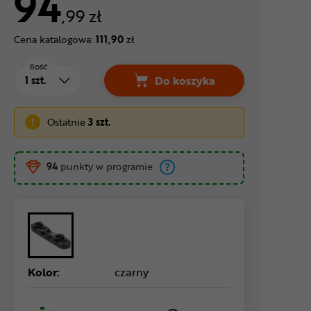
94
,99 zł
Cena katalogowa:
111,90
zł
Ilość
Do koszyka
Adapter hamulca tarczow
Ostatnie
3 szt.
94
punkty w programie
Kolor:
czarny