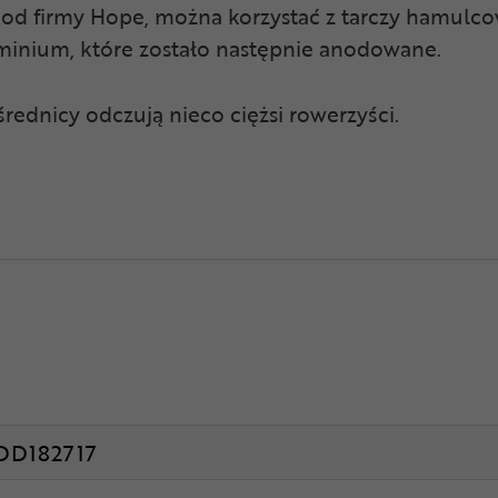
od firmy Hope, można korzystać z tarczy hamulcow
minium, które zostało następnie anodowane.
średnicy odczują nieco ciężsi rowerzyści.
DD182717