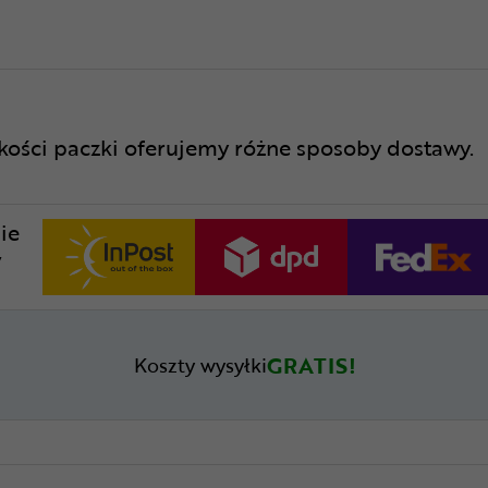
lkości paczki oferujemy różne sposoby dostawy.
ie
w
GRATIS!
Koszty wysyłki