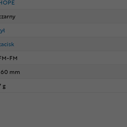
HOPE
czarny
tył
zacisk
FM-FM
160 mm
7 g