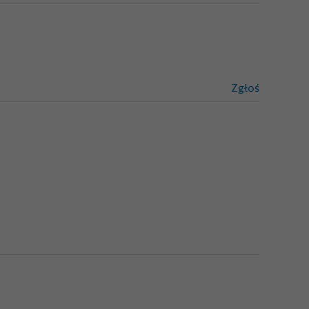
Zgłoś
treści niez