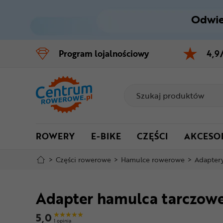
Odwie
Control
M
Program
lojalnościowy
4,9
Menu główne
Informacje o produkcie
Do koszyka
ROWERY
E-BIKE
CZĘŚCI
AKCESO
Szczegółowe informacje
>
Części rowerowe
>
Hamulce rowerowe
>
Adapter
Stopka
Adapter hamulca tarczo
Mapa strony
5,0
1 opinia