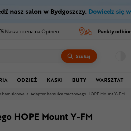
dź nasz salon w Bydgoszczy.
Dowiedz się w
/5
Nasza ocena
na Opineo
Punkty odbio
Szukaj
RIA
ODZIEŻ
KASKI
BUTY
WARSZTAT
y hamulcowe
>
Adapter hamulca tarczowego HOPE Mount Y-FM
wego HOPE Mount Y-FM