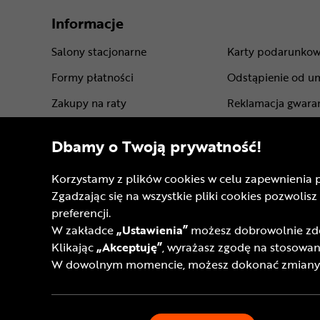
Informacje
Salony stacjonarne
Karty podarunko
Formy płatności
Odstąpienie od u
Zakupy na raty
Reklamacja gwara
Leasing roweru
Gwarancje produ
Dbamy o Twoją prywatność!
Dostawa - koszt i opcje
Regulamin sklepu
Korzystamy z plików cookies w celu zapewnienia 
Punkty odbioru rowerów
Regulamin progra
Zgadzając się na wszystkie pliki cookies pozwol
Sprawdź status zamówienia
Regulamin kart p
preferencji.
W zakładce
„Ustawienia”
możesz dobrowolnie zdec
Pomoc techniczna
Regulaminy akcji
Klikając
„Akceptuję”
, wyrażasz zgodę na stosowani
FAQ
Akt o Usługach C
W dowolnym momencie, możesz dokonać zmiany s
Opinie
Dostępność cyfro