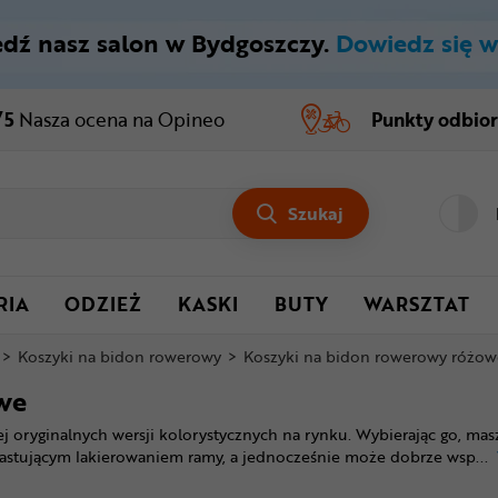
dź nasz salon w Bydgoszczy.
Dowiedz się w
/5
Nasza ocena
na Opineo
Punkty odbio
Szukaj
RIA
ODZIEŻ
KASKI
BUTY
WARSZTAT
>
Koszyki na bidon rowerowy
>
Koszyki na bidon rowerowy różow
we
oryginalnych wersji kolorystycznych na rynku. Wybierając go, masz 
trastującym lakierowaniem ramy, a jednocześnie może dobrze wsp
...