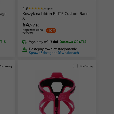
4,9
20 opinii
Cage
Koszyk na bidon ELITE Custom Race
X
64
,99 zł
Najniższa cena:
-10%
72,99 zł
TIS
Wyślemy
w 1-2 dni
Dostawa GRATIS
Dostępny również stacjonarnie
Sprawdź dostępność w salonach
Porównaj
Porównaj