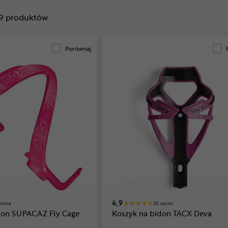
9
produktów
Porównaj
4,9
pinie
25 opinii
don SUPACAZ Fly Cage
Koszyk na bidon TACX Deva