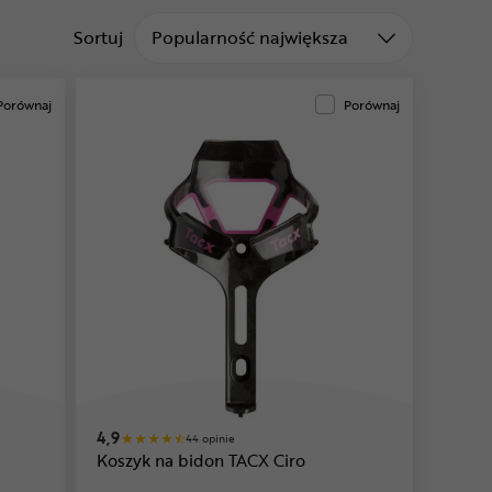
Sortuj od
Sortuj
Popularność największa
Porównaj
Porównaj
4,9
44 opinie
Koszyk na bidon TACX Ciro