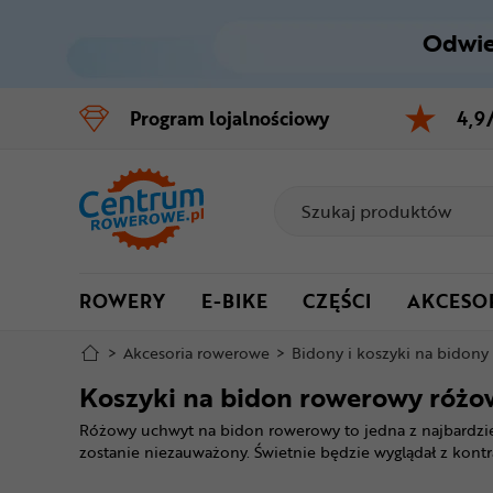
Odwie
Control
M
Program
lojalnościowy
4,9
Menu główne
Filtry
Produkty
ROWERY
E-BIKE
CZĘŚCI
AKCESO
Stopka
>
Akcesoria rowerowe
>
Bidony i koszyki na bidony
Mapa strony
Koszyki na bidon rowerowy różo
Różowy uchwyt na bidon rowerowy to jedna z najbardziej 
zostanie niezauważony. Świetnie będzie wyglądał z kon