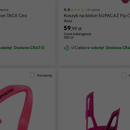
4,6
opinie
24 opinie
don TACX Ciro
Koszyk na bidon SUPACAZ Fly 
Ano
59
,99 zł
Cena katalogowa:
100 zł
sobotę!
Dostawa GRATIS
U Ciebie
w sobotę!
Dostawa GRA
Porównaj