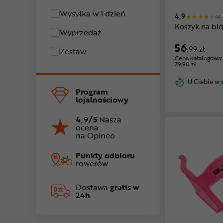
Wysyłka w 1 dzień
4,9
44 
Koszyk na bi
Wyprzedaż
56
,99 zł
Zestaw
Cena katalogowa:
79,90 zł
U Ciebie
w 
Program
lojalnościowy
4,9/5
Nasza
ocena
na Opineo
Punkty odbioru
rowerów
Dostawa
gratis w
24h