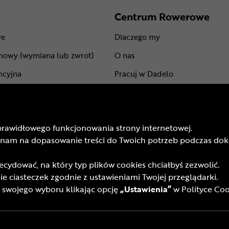
Centrum Rowerowe
we
Dlaczego my
mowy (wymiana lub zwrot)
O nas
ncyjna
Pracuj w Dadelo
centów
Kontakt
Marki
prawidłowego funkcjonowania strony internetowej.
mu lojalnościowego
BLOG
isz nam na dopasowanie treści do Twoich potrzeb podczas 
odarunkowych
Trasy rowerowe
ydować, na który typ plików cookies chciałbyś zezwolić.
 promocyjnych
Atrakcje rowerowe
e ciasteczek zgodnie z ustawieniami Twojej przeglądarki.
yfrowych (DSA)
wojego wyboru klikając opcję
„Ustawienia”
w Polityce Coo
wa