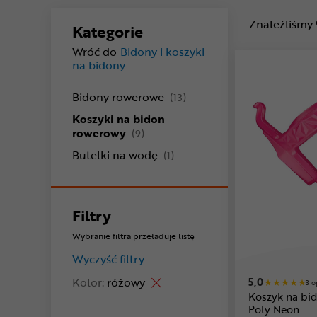
Znaleźliśmy
Kategorie
Wróć do
Bidony i koszyki
na bidony
produkty
Bidony rowerowe
(13)
Koszyki na bidon
produkty
rowerowy
(9)
produkty
Butelki na wodę
(1)
Filtry
Wybranie filtra przeładuje listę
Wyczyść filtry
Kolor:
różowy
5,0
3 o
Koszyk na bi
Poly Neon