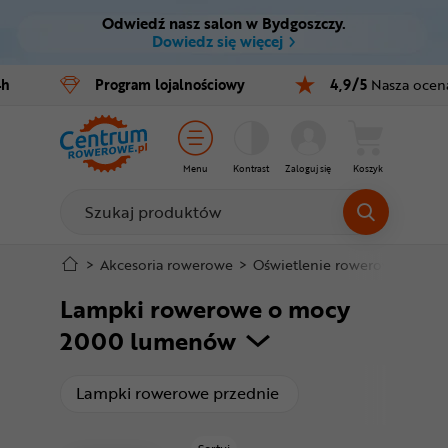
Odwiedź nasz salon w Bydgoszczy.
Ctrl
M
Dowiedz się więcej
Rowery
4h
Program
lojalnościowy
4,9/5
Nasza ocen
Menu główne
E-bike
Filtry
Części
Menu
Kontrast
Zaloguj się
Koszyk
Produkty
Akcesoria
Odzież
Stopka
>
Akcesoria rowerowe
>
Oświetlenie rowerowe
>
Lam
Lampki rowerowe o mocy
Kaski
Mapa strony
2000 lumenów
Buty
produkty
Lampki rowerowe przednie
Warsztat