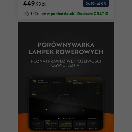
449
,99 zł
Do
10 rat 0
%
U Ciebie
w poniedziałek!
Dostawa GRATIS