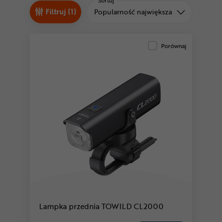
Odżywki
Sortuj
Sortuj od
Filtruj (1)
Popularność największa
Nowości
Superoferta
Porównaj
Lampka przednia TOWILD CL2000