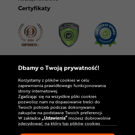
Certyfikaty
Dołącz do nas
Dbamy o Twoją prywatność!
Korzystamy z plików cookies w celu
zapewnienia prawidłowego funkcjonowania
strony internetowej.
Zgadzając się na wszystkie pliki cookies
pozwolisz nam na dopasowanie treści do
Twoich potrzeb podczas dokonywania
zakupów na podstawie Twoich preferencji.
Copyright © 2005 - 2026
W zakładce
„Ustawienia”
możesz dobrowolnie
zdecydować, na który typ plików cookies
Polityka prywatności i zasady korzystania z
chciałbyś zezwolić.
serwisu
Klikając
„Akceptuję”
, wyrażasz zgodę na