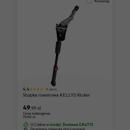
Porównaj
4,4
9 opinii
Stopka rowerowa KELLYS Kicker
49
,99 zł
Cena katalogowa:
79,90 zł
U Ciebie
w środę!
Dostawa GRATIS
Dostępny również stacjonarnie