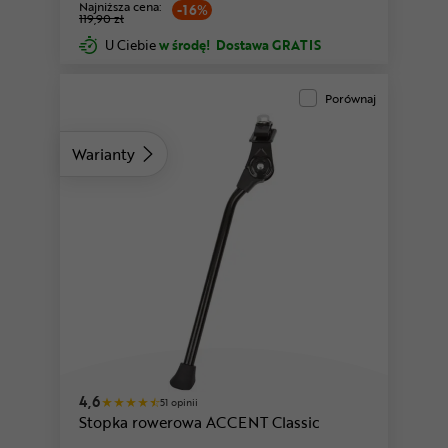
Najniższa cena:
-16%
119,90 zł
U Ciebie
w środę!
Dostawa GRATIS
Porównaj
Warianty
4,6
51 opinii
Stopka rowerowa ACCENT Classic