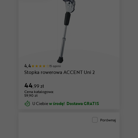
4,4
15 opinii
Stopka rowerowa ACCENT Uni 2
44
,99 zł
Cena katalogowa:
59,90 zł
U Ciebie
w środę!
Dostawa GRATIS
Porównaj