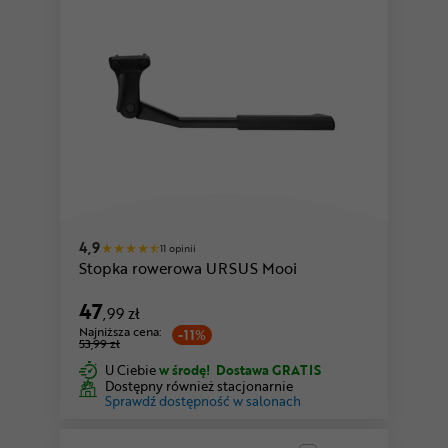
4,9
11 opinii
Stopka rowerowa URSUS Mooi
47
,99 zł
Najniższa cena:
-11%
53,99 zł
U Ciebie
w środę!
Dostawa GRATIS
Dostępny również stacjonarnie
Sprawdź dostępność w salonach