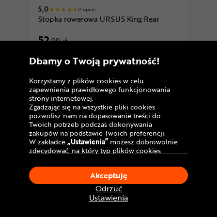
5,0
17 opinii
Stopka rowerowa URSUS King Rear
52
,99 zł
Cena katalogowa:
59,99 zł
Dbamy o Twoją prywatność!
U Ciebie
w środę!
Dostawa GRATIS
Korzystamy z plików cookies w celu
zapewnienia prawidłowego funkcjonowania
Porównaj
strony internetowej.
Zgadzając się na wszystkie pliki cookies
pozwolisz nam na dopasowanie treści do
Twoich potrzeb podczas dokonywania
zakupów na podstawie Twoich preferencji.
W zakładce
„Ustawienia”
możesz dobrowolnie
zdecydować, na który typ plików cookies
chciałbyś zezwolić.
Klikając
„Akceptuję”
, wyrażasz zgodę na
Akceptuję
stosowanie ciasteczek zgodnie z ustawieniami
Twojej przeglądarki.
Odrzuć
W dowolnym momencie, możesz dokonać
Ustawienia
zmiany swojego wyboru klikając opcję
„Ustawienia”
w Polityce Cookies.