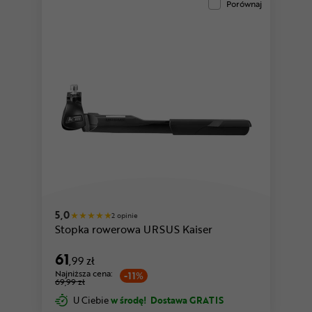
Porównaj
5,0
2 opinie
Stopka rowerowa URSUS Kaiser
61
,99 zł
Najniższa cena:
-11%
69,99 zł
U Ciebie
w środę!
Dostawa GRATIS