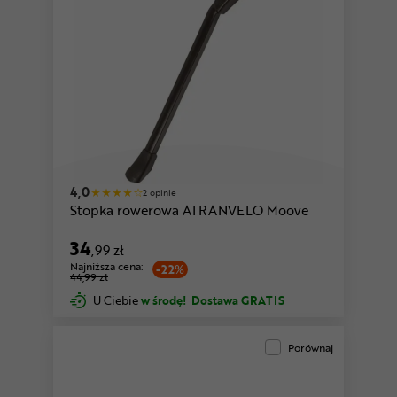
4,0
2 opinie
Stopka rowerowa ATRANVELO Moove
34
,99 zł
Najniższa cena:
-22%
44,99 zł
U Ciebie
w środę!
Dostawa GRATIS
Porównaj