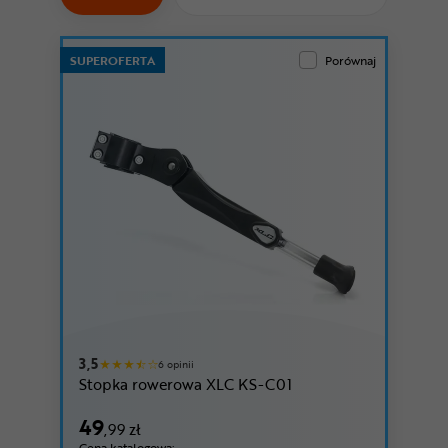
Odżywki
Nowości
SUPEROFERTA
Porównaj
Superoferta
3,5
6 opinii
Stopka rowerowa XLC KS-C01
49
,99 zł
Cena katalogowa: