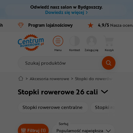
Odwiedź nasz salon w Bydgoszczy.
Ctrl
M
Dowiedz się więcej
Rowery
4h
Program
lojalnościowy
4,9/5
Nasza ocen
Menu główne
E-bike
Filtry
Części
Menu
Kontrast
Zaloguj się
Koszyk
Produkty
Akcesoria
Odzież
Stopka
>
Akcesoria rowerowe
>
Stopki do rowerów
>
Stopki 
Stopki rowerowe 26 cali
Kaski
Mapa strony
Buty
produkty
Stopki rowerowe centralne
Stopki rowerowe 
Warsztat
Sortuj
Sortuj od
Filtruj (1)
Popularność największa